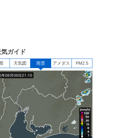
天気ガイド
星
天気図
雨雲
アメダス
PM2.5