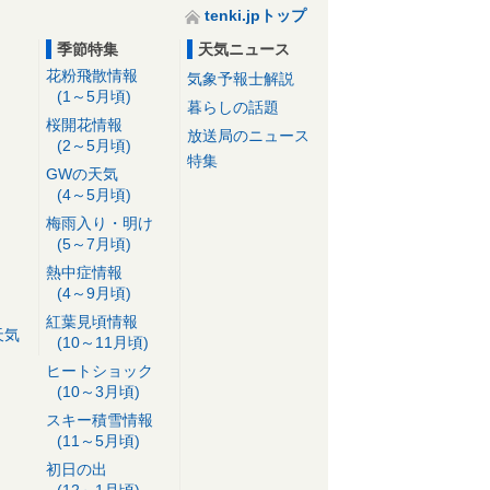
tenki.jpトップ
季節特集
天気ニュース
花粉飛散情報
気象予報士解説
(1～5月頃)
暮らしの話題
桜開花情報
放送局のニュース
(2～5月頃)
特集
GWの天気
(4～5月頃)
梅雨入り・明け
(5～7月頃)
熱中症情報
(4～9月頃)
紅葉見頃情報
天気
(10～11月頃)
ヒートショック
(10～3月頃)
スキー積雪情報
(11～5月頃)
初日の出