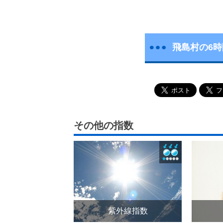
飛島村の6
その他の指数
紫外線指数