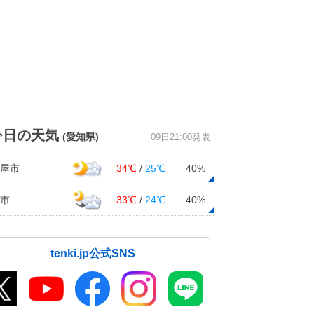
今日の天気
(愛知県)
09日21:00発表
屋市
34℃
/
25℃
40%
市
33℃
/
24℃
40%
tenki.jp公式SNS