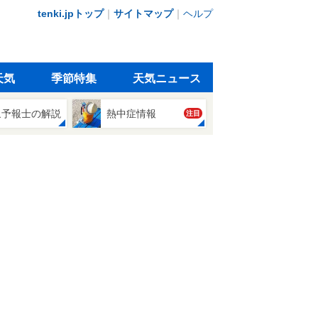
tenki.jpトップ
｜
サイトマップ
｜
ヘルプ
天気
季節特集
天気ニュース
象予報士の解説
熱中症情報
注目