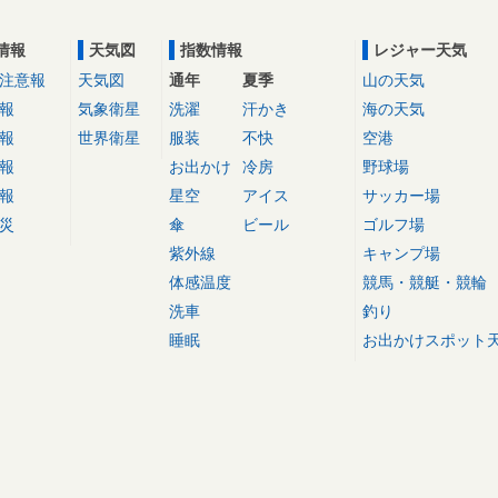
情報
天気図
指数情報
レジャー天気
注意報
天気図
通年
夏季
山の天気
報
気象衛星
洗濯
汗かき
海の天気
報
世界衛星
服装
不快
空港
報
お出かけ
冷房
野球場
報
星空
アイス
サッカー場
災
傘
ビール
ゴルフ場
紫外線
キャンプ場
体感温度
競馬・競艇・競輪
洗車
釣り
睡眠
お出かけスポット