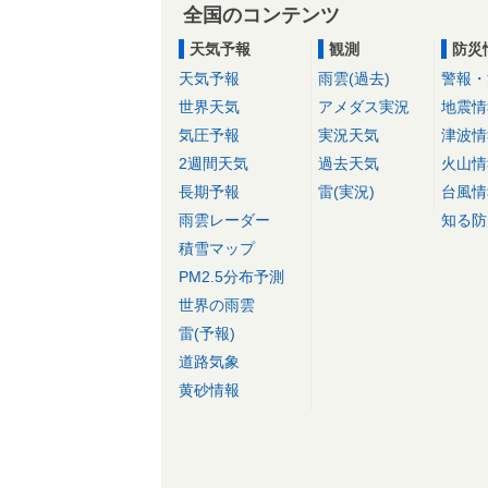
全国のコンテンツ
天気予報
観測
防災
天気予報
雨雲(過去)
警報・
世界天気
アメダス実況
地震情
気圧予報
実況天気
津波情
2週間天気
過去天気
火山情
長期予報
雷(実況)
台風情
雨雲レーダー
知る防
積雪マップ
PM2.5分布予測
世界の雨雲
雷(予報)
道路気象
黄砂情報