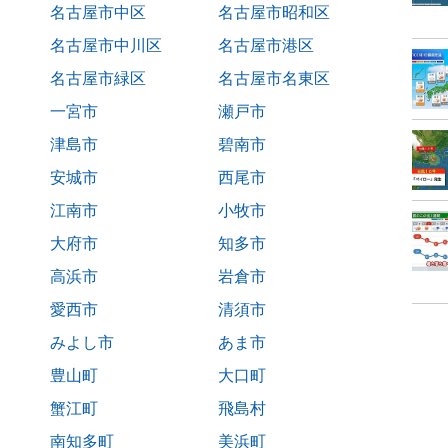
名古屋市中区
名古屋市昭和区
名古屋市中川区
名古屋市港区
名古屋市緑区
名古屋市名東区
一宮市
瀬戸市
津島市
碧南市
安城市
西尾市
江南市
小牧市
大府市
知多市
高浜市
岩倉市
愛西市
清須市
みよし市
あま市
豊山町
大口町
蟹江町
飛島村
南知多町
美浜町