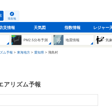
索
現在地
防災情報
天気図
指数情報
レジャー
PM2.5分布予測
地震情報
気
ズム予報
東海地方
愛知県
飛島村
エアリズム予報