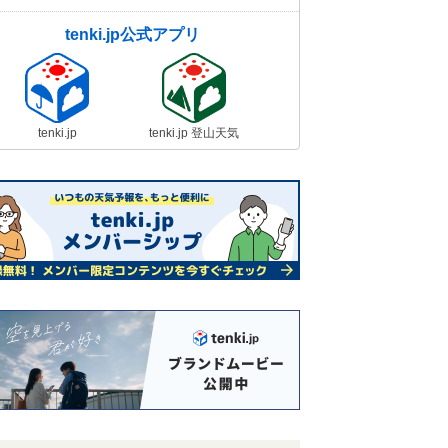
tenki.jp公式アプリ
tenki.jp
tenki.jp 登山天気