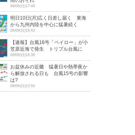
雨のおそれ
08/09(日)17:48
明日10日(月)広く日差し届く 東海
から九州内陸を中心に猛暑続く
08/09(日)16:42
【速報】台風16号「ペイロー」が小
笠原近海で発生 トリプル台風に
08/09(日)16:36
お盆休みの近畿 猛暑日や熱帯夜か
ら解放される日も 台風15号の影響
は?
08/09(日)15:50