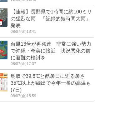
【速報】長野県で1時間に約100ミリ
の猛烈な雨 「記録的短時間大雨」
発表
08/07(金)18:41
台風13号が再発達 非常に強い勢力
で沖縄・奄美に接近 状況悪化の前
に避難の検討を
08/07(金)17:37
鳥取で39.6℃と酷暑日に迫る暑さ
35℃以上が続出で今年一番の高温も
(7日)
08/07(金)15:59