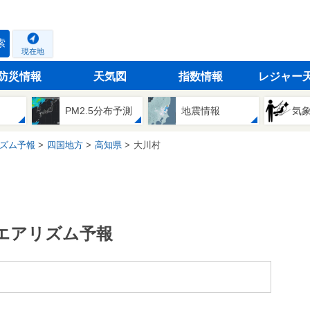
索
現在地
防災情報
天気図
指数情報
レジャー
PM2.5分布予測
地震情報
気
ズム予報
四国地方
高知県
大川村
エアリズム予報