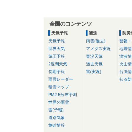
全国のコンテンツ
天気予報
観測
防災
天気予報
雨雲(過去)
警報・
世界天気
アメダス実況
地震情
気圧予報
実況天気
津波情
2週間天気
過去天気
火山情
長期予報
雷(実況)
台風情
雨雲レーダー
知る防
積雪マップ
PM2.5分布予測
世界の雨雲
雷(予報)
道路気象
黄砂情報