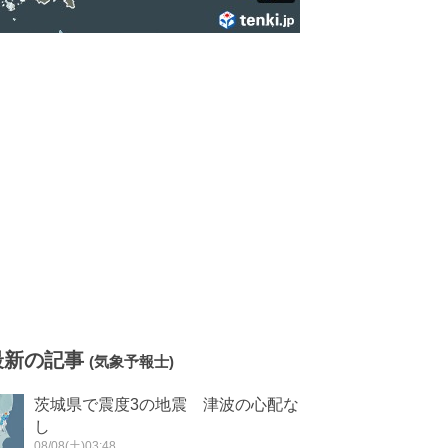
最新の記事
(気象予報士)
茨城県で震度3の地震 津波の心配な
し
08/08(土)03:48