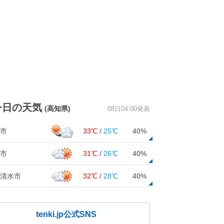
今日の天気
(高知県)
08日04:00発表
市
33℃
/
25℃
40%
市
31℃
/
26℃
40%
清水市
32℃
/
28℃
40%
tenki.jp公式SNS