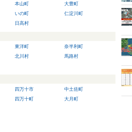
本山町
大豊町
いの町
仁淀川町
日高村
東洋町
奈半利町
北川村
馬路村
四万十市
中土佐町
四万十町
大月町