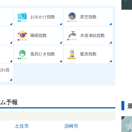
お出かけ指数
星空指数
睡眠指数
水道凍結指数
風邪ひき指数
暖房指数
荒れ指
ム予報
土佐市
須崎市