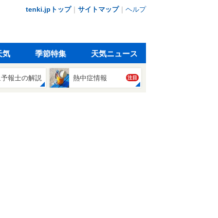
tenki.jpトップ
｜
サイトマップ
｜
ヘルプ
天気
季節特集
天気ニュース
象予報士の解説
熱中症情報
注目