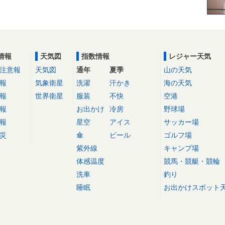
情報
天気図
指数情報
レジャー天気
注意報
天気図
通年
夏季
山の天気
報
気象衛星
洗濯
汗かき
海の天気
報
世界衛星
服装
不快
空港
報
お出かけ
冷房
野球場
報
星空
アイス
サッカー場
災
傘
ビール
ゴルフ場
紫外線
キャンプ場
体感温度
競馬・競艇・競輪
洗車
釣り
睡眠
お出かけスポット