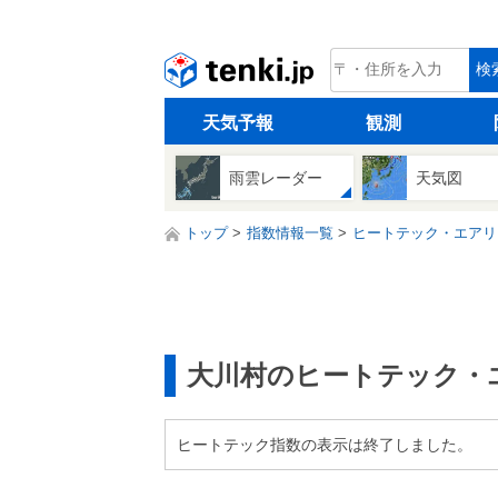
tenki.jp
検
天気予報
観測
雨雲レーダー
天気図
トップ
指数情報一覧
ヒートテック・エアリ
大川村のヒートテック・
ヒートテック指数の表示は終了しました。