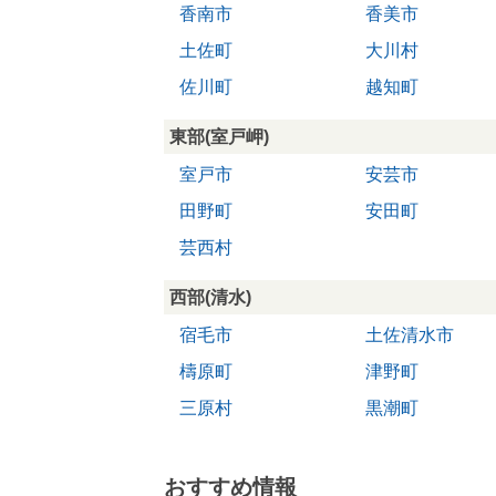
香南市
香美市
土佐町
大川村
佐川町
越知町
東部(室戸岬)
室戸市
安芸市
田野町
安田町
芸西村
西部(清水)
宿毛市
土佐清水市
檮原町
津野町
三原村
黒潮町
おすすめ情報