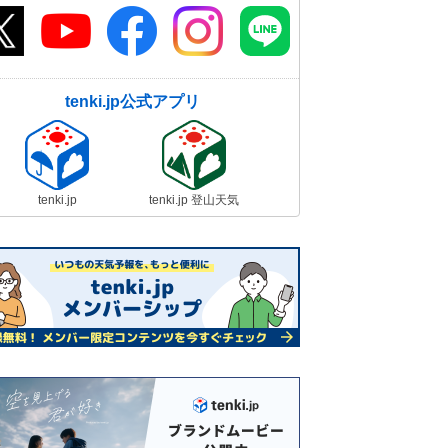
tenki.jp公式アプリ
tenki.jp
tenki.jp 登山天気