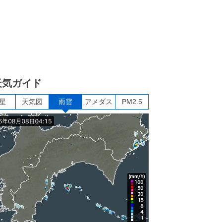
天気ガイド
星
天気図
雨雲
アメダス
PM2.5