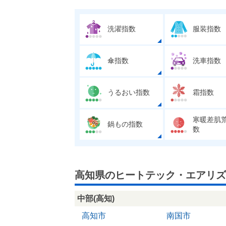
洗濯指数
服装指数
傘指数
洗車指数
うるおい指数
霜指数
寒暖差肌
鍋もの指数
数
高知県のヒートテック・エアリズ
中部(高知)
高知市
南国市