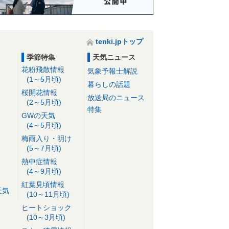
tenki.jpトップ
季節特集
天気ニュース
花粉飛散情報
気象予報士解説
(1～5月頃)
暮らしの話題
桜開花情報
放送局のニュース
(2～5月頃)
特集
GWの天気
(4～5月頃)
梅雨入り・明け
(5～7月頃)
熱中症情報
(4～9月頃)
紅葉見頃情報
天気
(10～11月頃)
ヒートショック
(10～3月頃)