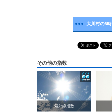
大川村の6
その他の指数
紫外線指数