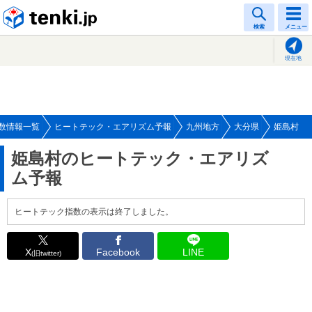
tenki.jp
検索
メニュー
現在地
数情報一覧
ヒートテック・エアリズム予報
九州地方
大分県
姫島村
姫島村のヒートテック・エアリズ
ム予報
ヒートテック指数の表示は終了しました。
X
Facebook
LINE
(旧twitter)