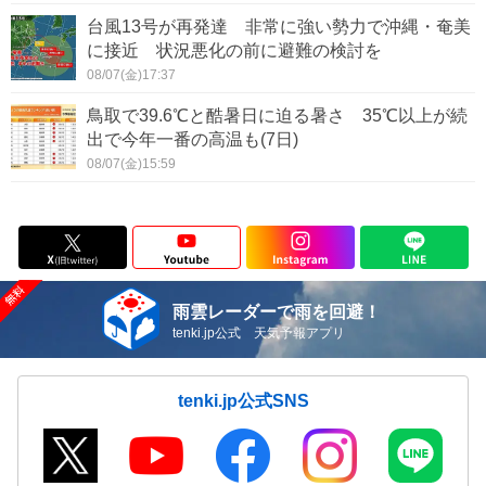
台風13号が再発達 非常に強い勢力で沖縄・奄美
に接近 状況悪化の前に避難の検討を
08/07(金)17:37
鳥取で39.6℃と酷暑日に迫る暑さ 35℃以上が続
出で今年一番の高温も(7日)
08/07(金)15:59
雨雲レーダーで雨を回避！
tenki.jp公式 天気予報アプリ
tenki.jp公式SNS