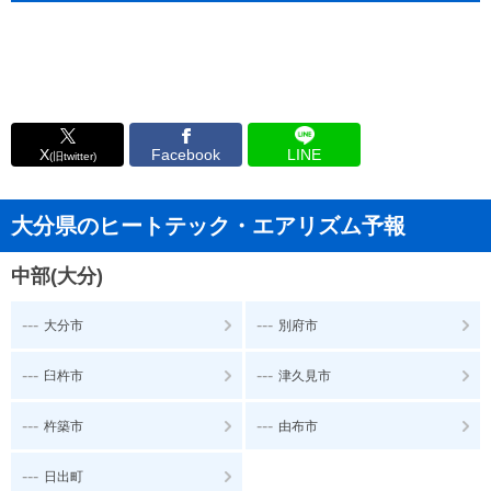
X
Facebook
LINE
(旧twitter)
大分県のヒートテック・エアリズム予報
中部(大分)
---
---
大分市
別府市
---
---
臼杵市
津久見市
---
---
杵築市
由布市
---
日出町