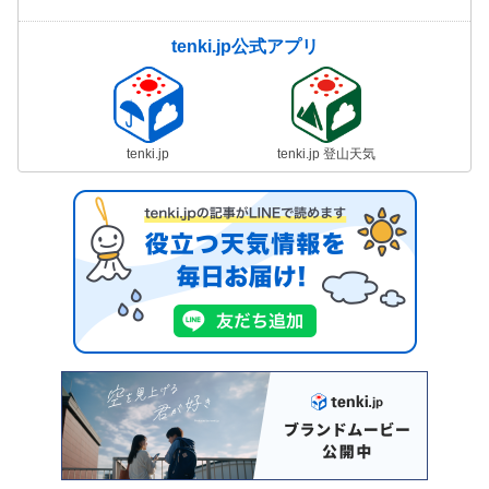
tenki.jp公式アプリ
tenki.jp
tenki.jp 登山天気