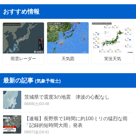
おすすめ情報
天気図
実況天気
雨雲レーダー
最新の記事
(気象予報士)
茨城県で震度3の地震 津波の心配なし
08/08(土)03:48
【速報】長野県で1時間に約100ミリの猛烈な雨
「記録的短時間大雨」発表
08/07(金)18:41