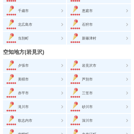
千歳市
恵庭市
北広島市
石狩市
当別町
新篠津村
空知地方(岩見沢)
夕張市
岩見沢市
美唄市
芦別市
赤平市
三笠市
滝川市
砂川市
歌志内市
深川市