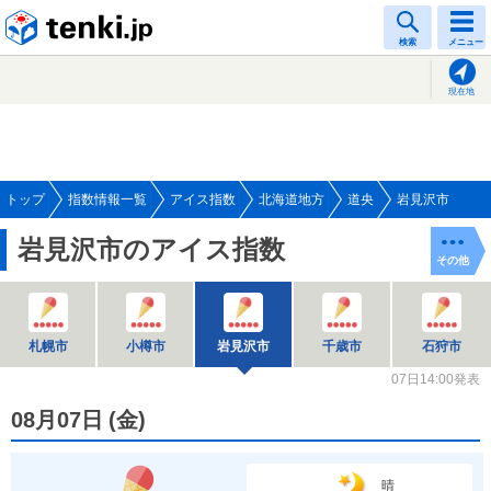
tenki.jp
検索
メニュー
現在地
トップ
指数情報一覧
アイス指数
北海道地方
道央
岩見沢市
岩見沢市のアイス指数
その他
札幌市
小樽市
岩見沢市
千歳市
石狩市
07日14:00発表
08月07日
(
金
)
晴