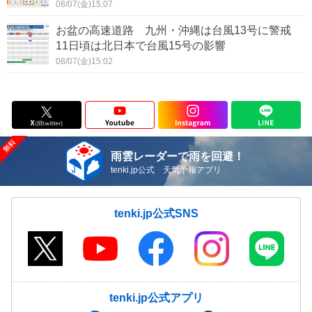
08/07(金)15:07
お盆の高速道路 九州・沖縄は台風13号に警戒
11日頃は北日本で台風15号の影響
08/07(金)15:02
雨雲レーダーで雨を回避！
tenki.jp公式 天気予報アプリ
tenki.jp公式SNS
tenki.jp公式アプリ