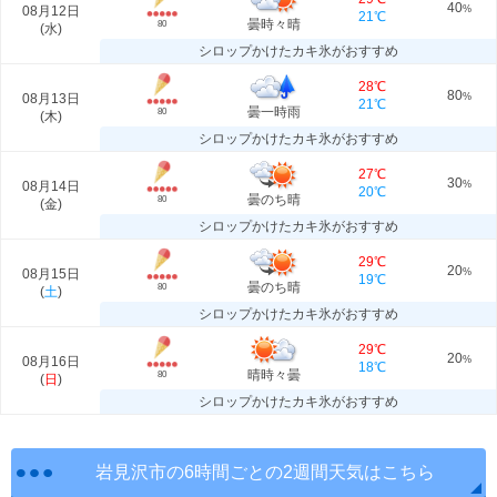
40
08月12日
%
21℃
曇時々晴
80
(
水
)
シロップかけたカキ氷がおすすめ
28℃
80
08月13日
%
21℃
曇一時雨
80
(
木
)
シロップかけたカキ氷がおすすめ
27℃
30
08月14日
%
20℃
曇のち晴
80
(
金
)
シロップかけたカキ氷がおすすめ
29℃
20
08月15日
%
19℃
曇のち晴
80
(
土
)
シロップかけたカキ氷がおすすめ
29℃
20
08月16日
%
18℃
晴時々曇
80
(
日
)
シロップかけたカキ氷がおすすめ
岩見沢市の6時間ごとの2週間天気はこちら