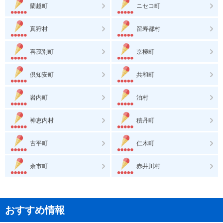
蘭越町
ニセコ町
真狩村
留寿都村
喜茂別町
京極町
倶知安町
共和町
岩内町
泊村
神恵内村
積丹町
古平町
仁木町
余市町
赤井川村
おすすめ情報