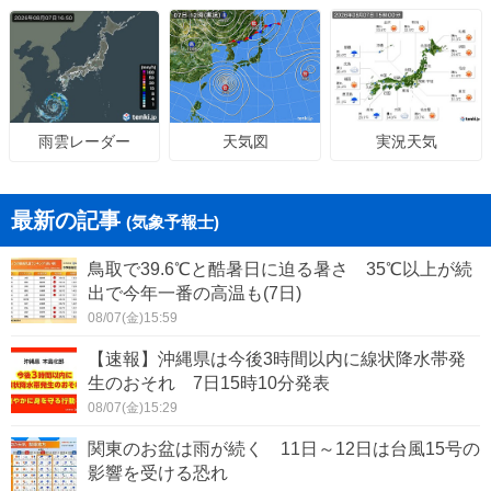
天気図
実況天気
雨雲レーダー
最新の記事
(気象予報士)
鳥取で39.6℃と酷暑日に迫る暑さ 35℃以上が続
出で今年一番の高温も(7日)
08/07(金)15:59
【速報】沖縄県は今後3時間以内に線状降水帯発
生のおそれ 7日15時10分発表
08/07(金)15:29
関東のお盆は雨が続く 11日～12日は台風15号の
影響を受ける恐れ