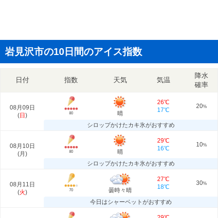
岩見沢市の10日間のアイス指数
降水
日付
指数
天気
気温
確率
26℃
20
08月09日
%
17℃
晴
80
(
日
)
シロップかけたカキ氷がおすすめ
29℃
10
08月10日
%
16℃
晴
80
(
月
)
シロップかけたカキ氷がおすすめ
27℃
30
08月11日
%
18℃
曇時々晴
70
(
火
)
今日はシャーベットがおすすめ
29℃