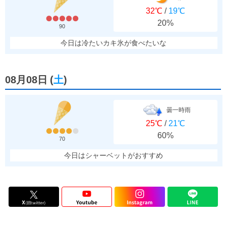
32℃
/
19℃
20%
90
今日は冷たいカキ氷が食べたいな
08月08日
(
土
)
曇一時雨
25℃
/
21℃
60%
70
今日はシャーベットがおすすめ