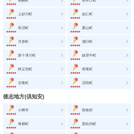
南幌町
奈井江町
上砂川町
由仁町
長沼町
栗山町
月形町
浦臼町
新十津川町
妹背牛町
秩父別町
雨竜町
北竜町
沼田町
後志地方(倶知安)
小樽市
島牧村
寿都町
黒松内町