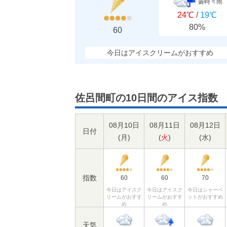
曇時々雨
24℃
/
19℃
80%
60
今日はアイスクリームがおすすめ
佐呂間町の10日間のアイス指数
08月10日
08月11日
08月12日
日付
(
月
)
(
火
)
(
水
)
指数
60
60
70
今日はアイスク
今日はアイスク
今日はシャーベ
リームがおすす
リームがおすす
ットがおすすめ
め
め
天気