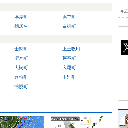
帯広
厚岸町
浜中町
鶴居村
白糠町
士幌町
上士幌町
清水町
芽室町
大樹町
広尾町
豊頃町
本別町
浦幌町