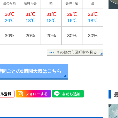
曇のち晴
晴時々曇
晴
曇時々晴
曇
30℃
31℃
31℃
29℃
28℃
20℃
18℃
18℃
16℃
18℃
30%
20%
20%
30%
30%
その他の市区町村を見る
時間ごとの2週間天気はこちら