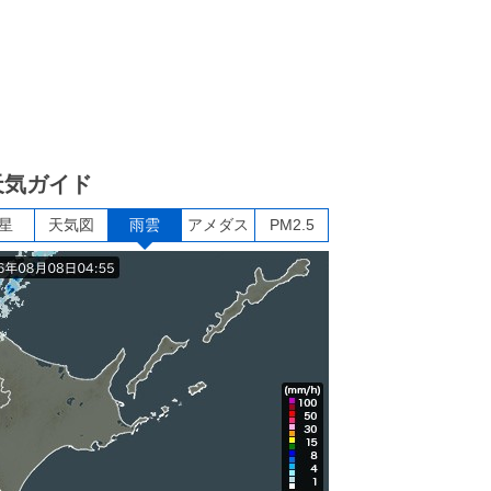
天気ガイド
星
天気図
雨雲
アメダス
PM2.5