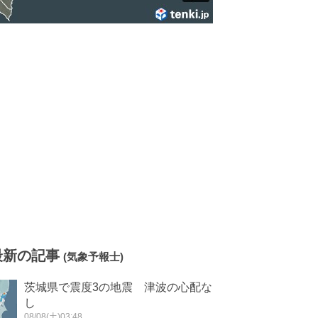
最新の記事
(気象予報士)
茨城県で震度3の地震 津波の心配な
し
08/08(土)03:48