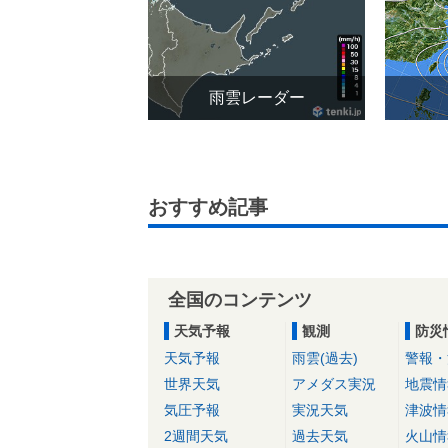
雨雲レーダー
おすすめ記事
全国のコンテンツ
天気予報
観測
防災
天気予報
雨雲(過去)
警報・
世界天気
アメダス実況
地震情
気圧予報
実況天気
津波情
2週間天気
過去天気
火山情