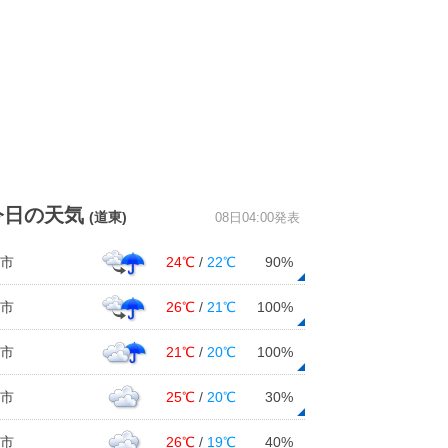
今日の天気
(道東)
08日04:00発表
市
24℃
/
22℃
90%
市
26℃
/
21℃
100%
市
21℃
/
20℃
100%
市
25℃
/
20℃
30%
市
26℃
/
19℃
40%