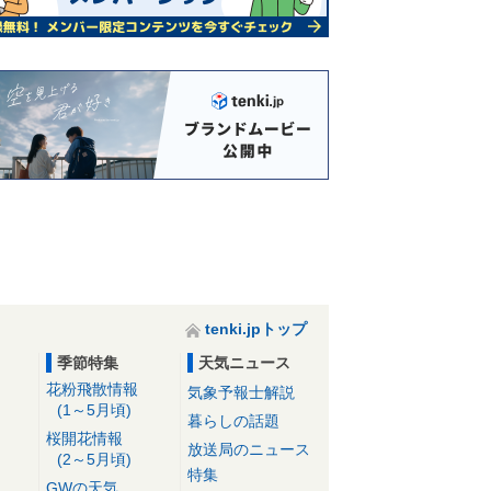
tenki.jpトップ
季節特集
天気ニュース
花粉飛散情報
気象予報士解説
(1～5月頃)
暮らしの話題
桜開花情報
放送局のニュース
(2～5月頃)
特集
GWの天気