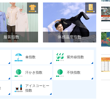
服装指数
体感温度指数
傘指数
紫外線指数
汗かき指数
不快指数
アイスコーヒー
数
指数