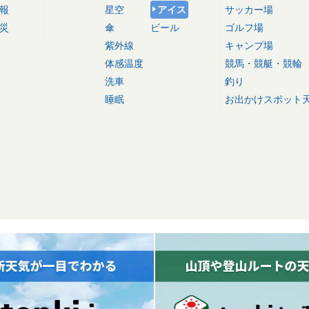
報
星空
アイス
サッカー場
災
傘
ビール
ゴルフ場
紫外線
キャンプ場
体感温度
競馬・競艇・競輪
洗車
釣り
睡眠
お出かけスポット