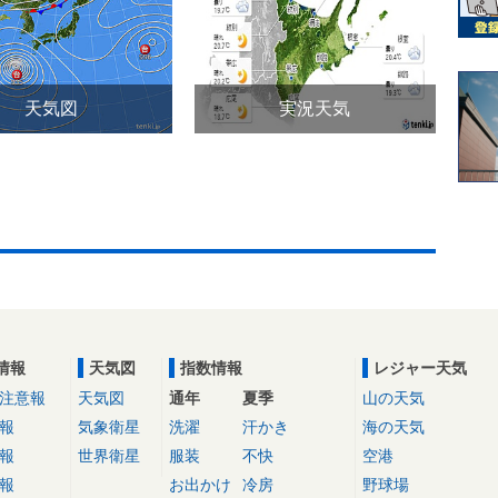
天気図
実況天気
情報
天気図
指数情報
レジャー天気
注意報
天気図
通年
夏季
山の天気
報
気象衛星
洗濯
汗かき
海の天気
報
世界衛星
服装
不快
空港
報
お出かけ
冷房
野球場