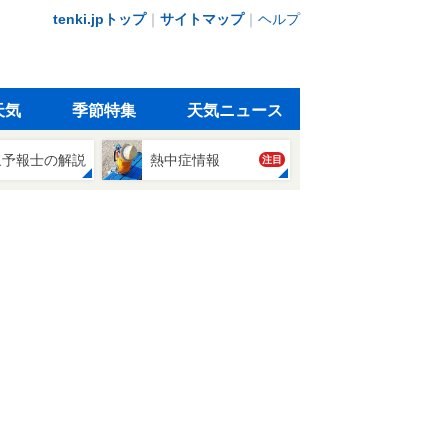
tenki.jpトップ
｜
サイトマップ
｜
ヘルプ
天気
季節特集
天気ニュース
象予報士の解説
熱中症情報
注目