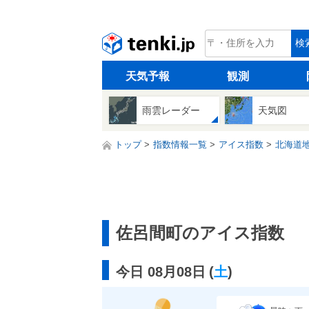
tenki.jp
検
天気予報
観測
雨雲レーダー
天気図
トップ
指数情報一覧
アイス指数
北海道
佐呂間町のアイス指数
今日 08月08日
(
土
)