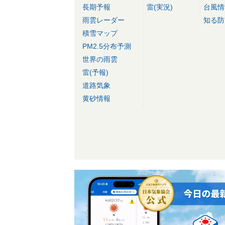
長期予報
雷(実況)
台風情
雨雲レーダー
知る防
積雪マップ
PM2.5分布予測
世界の雨雲
雷(予報)
道路気象
黄砂情報