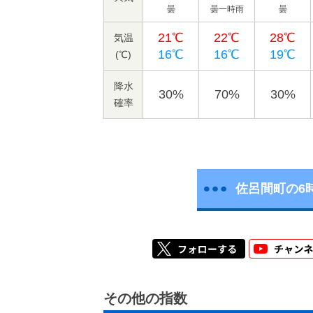
曇
曇一時雨
曇
21℃
22℃
28℃
気温
16℃
16℃
19℃
(℃)
降水
30%
70%
30%
確率
佐呂間町の6
その他の指数