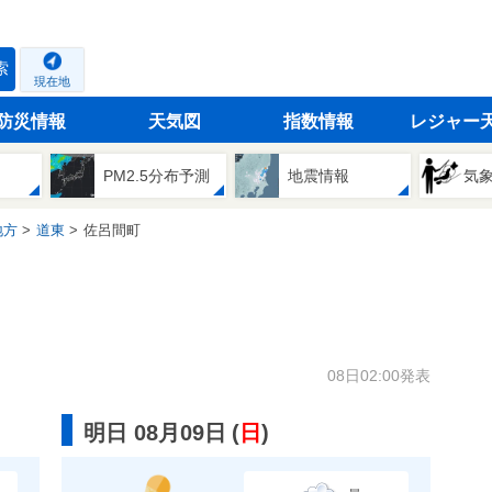
索
現在地
防災情報
天気図
指数情報
レジャー
PM2.5分布予測
地震情報
気
地方
道東
佐呂間町
08日02:00発表
明日 08月09日
(
日
)