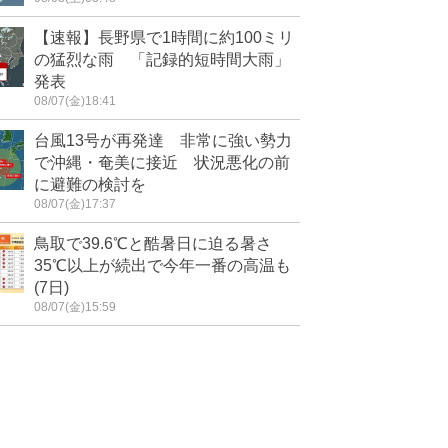
【速報】長野県で1時間に約100ミリ
の猛烈な雨 「記録的短時間大雨」
発表
08/07(金)18:41
台風13号が再発達 非常に強い勢力
で沖縄・奄美に接近 状況悪化の前
に避難の検討を
08/07(金)17:37
鳥取で39.6℃と酷暑日に迫る暑さ
35℃以上が続出で今年一番の高温も
(7日)
08/07(金)15:59