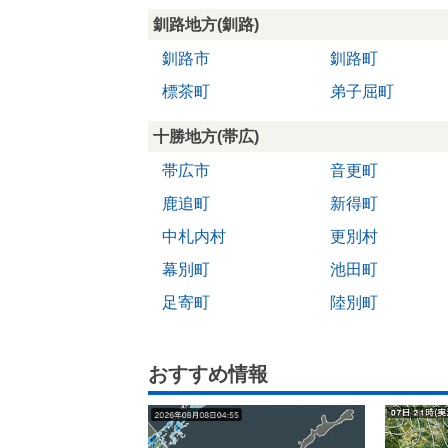
釧路地方(釧路)
釧路市
釧路町
標茶町
弟子屈町
十勝地方(帯広)
帯広市
音更町
鹿追町
新得町
中札内村
更別村
幕別町
池田町
足寄町
陸別町
おすすめ情報