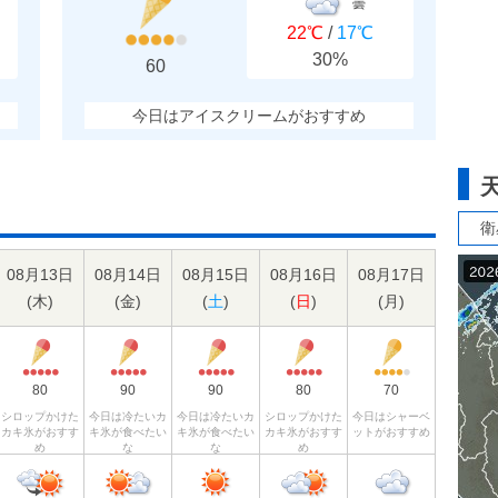
曇
22℃
/
17℃
30%
60
今日はアイスクリームがおすすめ
衛
08月13日
08月14日
08月15日
08月16日
08月17日
(
木
)
(
金
)
(
土
)
(
日
)
(
月
)
80
90
90
80
70
シロップかけた
今日は冷たいカ
今日は冷たいカ
シロップかけた
今日はシャーベ
カキ氷がおすす
キ氷が食べたい
キ氷が食べたい
カキ氷がおすす
ットがおすすめ
め
な
な
め