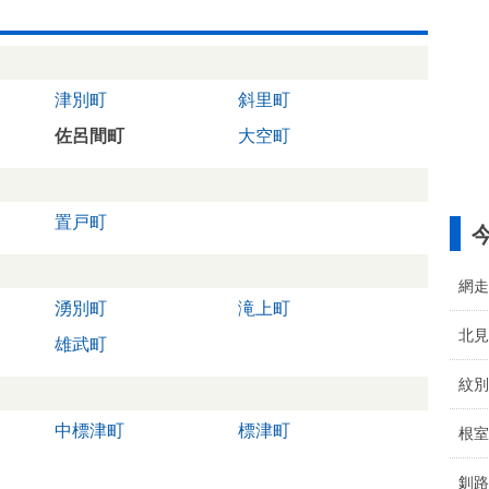
津別町
斜里町
佐呂間町
大空町
置戸町
網走
湧別町
滝上町
北見
雄武町
紋別
中標津町
標津町
根室
釧路