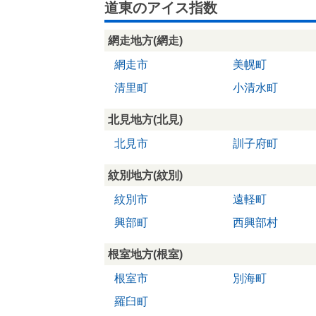
道東のアイス指数
網走地方(網走)
網走市
美幌町
清里町
小清水町
北見地方(北見)
北見市
訓子府町
紋別地方(紋別)
紋別市
遠軽町
興部町
西興部村
根室地方(根室)
根室市
別海町
羅臼町