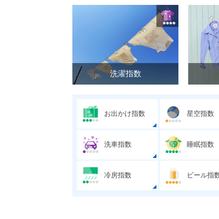
洗濯指数
お出かけ指数
星空指数
洗車指数
睡眠指数
冷房指数
ビール指