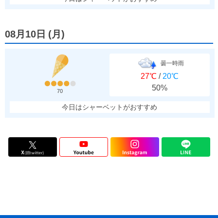
08月10日
(
月
)
曇一時雨
27℃
/
20℃
50%
70
今日はシャーベットがおすすめ