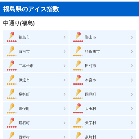
福島県のアイス指数
中通り(福島)
福島市
郡山市
白河市
須賀川市
二本松市
田村市
伊達市
本宮市
桑折町
国見町
川俣町
大玉村
鏡石町
天栄村
西郷村
泉崎村