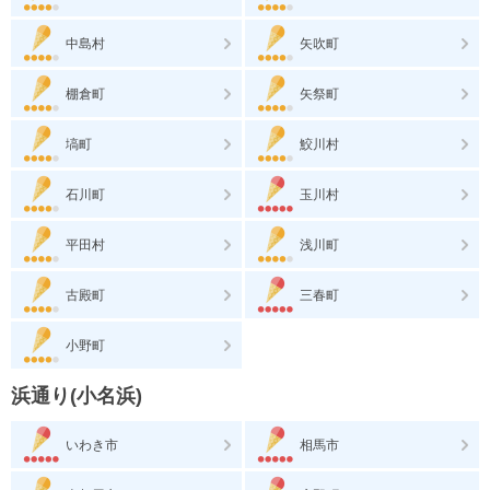
中島村
矢吹町
棚倉町
矢祭町
塙町
鮫川村
石川町
玉川村
平田村
浅川町
古殿町
三春町
小野町
浜通り(小名浜)
いわき市
相馬市