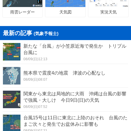
天気図
実況天気
雨雲レーダー
最新の記事
(気象予報士)
新たな「台風」が小笠原近海で発生か トリプル
台風に
08/09(日)12:13
熊本県で震度4の地震 津波の心配なし
08/09(日)08:07
関東から東北は局地的に大雨 沖縄は台風の影響
で強風・大しけ 今日9日(日)の天気
08/09(日)07:52
台風15号は11日に東北に上陸のおそれ 台風のた
まご次々と発生でお盆休みに影響も
08/09(日)07:21