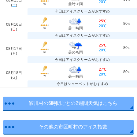
08月15日
20℃
曇時々雨
60
(
土
)
今日はアイスクリームがおすすめ
25℃
80
08月16日
%
20℃
曇一時雨
60
(
日
)
今日はアイスクリームがおすすめ
25℃
80
08月17日
%
20℃
曇のち雨
60
(
月
)
今日はアイスクリームがおすすめ
27℃
80
08月18日
%
20℃
曇一時雨
70
(
火
)
今日はシャーベットがおすすめ
鮫川村の6時間ごとの2週間天気はこちら
その他の市区町村のアイス指数