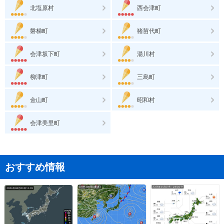
北塩原村
西会津町
磐梯町
猪苗代町
会津坂下町
湯川村
柳津町
三島町
金山町
昭和村
会津美里町
おすすめ情報