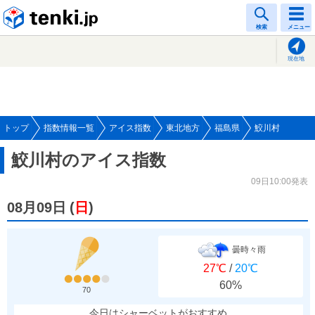
tenki.jp
検索
メニュー
現在地
トップ
指数情報一覧
アイス指数
東北地方
福島県
鮫川村
鮫川村のアイス指数
09日10:00発表
08月09日
(
日
)
曇時々雨
27℃
/
20℃
60%
70
今日はシャーベットがおすすめ