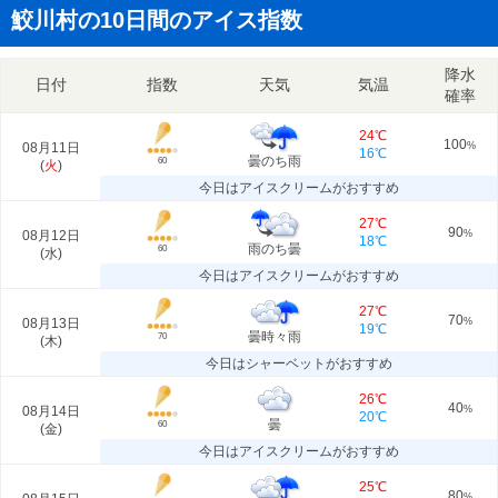
鮫川村の10日間のアイス指数
降水
日付
指数
天気
気温
確率
24℃
100
08月11日
%
16℃
曇のち雨
60
(
火
)
今日はアイスクリームがおすすめ
27℃
90
08月12日
%
18℃
雨のち曇
60
(
水
)
今日はアイスクリームがおすすめ
27℃
70
08月13日
%
19℃
曇時々雨
70
(
木
)
今日はシャーベットがおすすめ
26℃
40
08月14日
%
20℃
曇
60
(
金
)
今日はアイスクリームがおすすめ
25℃
80
%