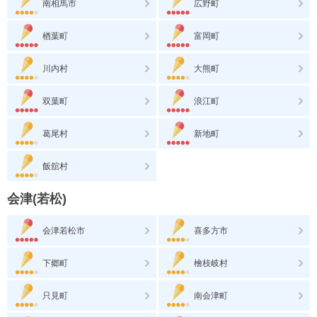
南相馬市
広野町
楢葉町
富岡町
川内村
大熊町
双葉町
浪江町
葛尾村
新地町
飯舘村
会津(若松)
会津若松市
喜多方市
下郷町
檜枝岐村
只見町
南会津町