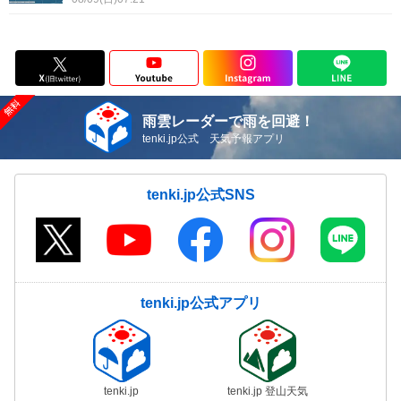
雨雲レーダーで雨を回避！
tenki.jp公式 天気予報アプリ
tenki.jp公式SNS
tenki.jp公式アプリ
tenki.jp
tenki.jp 登山天気