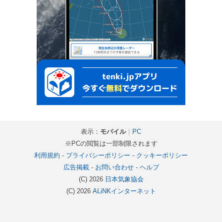
表示：
モバイル
｜
PC
※PCの閲覧は一部制限されます
利用規約
-
プライバシーポリシー
-
クッキーポリシー
広告掲載
-
お問い合わせ
-
ヘルプ
(C) 2026
日本気象協会
(C) 2026
ALiNKインターネット