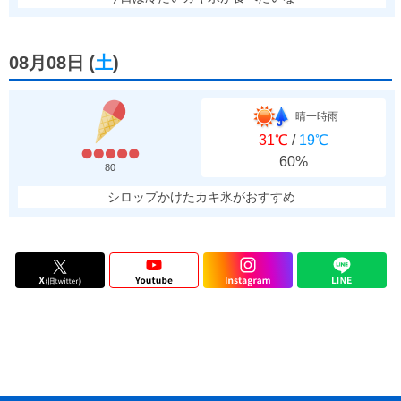
08月08日
(
土
)
晴一時雨
31℃
/
19℃
60%
80
シロップかけたカキ氷がおすすめ