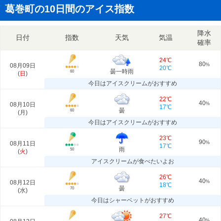
葛巻町の10日間のアイス指数
降水
日付
指数
天気
気温
確率
24℃
80
08月09日
%
20℃
曇一時雨
60
(
日
)
今日はアイスクリームがおすすめ
22℃
40
08月10日
%
17℃
曇
60
(
月
)
今日はアイスクリームがおすすめ
23℃
90
08月11日
%
17℃
雨
50
(
火
)
アイスクリームが食べたいよお
26℃
40
08月12日
%
18℃
曇
70
(
水
)
今日はシャーベットがおすすめ
27℃
40
%