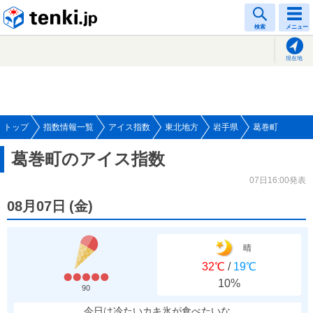
tenki.jp
検索
メニュー
現在地
トップ
指数情報一覧
アイス指数
東北地方
岩手県
葛巻町
葛巻町のアイス指数
07日16:00発表
08月07日
(
金
)
晴
32℃
/
19℃
10%
90
今日は冷たいカキ氷が食べたいな