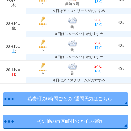
08月13日
18℃
曇時々晴
60
(
木
)
今日はアイスクリームがおすすめ
26℃
40
08月14日
%
18℃
曇
70
(
金
)
今日はシャーベットがおすすめ
25℃
40
08月15日
%
17℃
曇
70
(
土
)
今日はシャーベットがおすすめ
24℃
40
08月16日
%
18℃
曇
60
(
日
)
今日はアイスクリームがおすすめ
葛巻町の6時間ごとの2週間天気はこちら
その他の市区町村のアイス指数