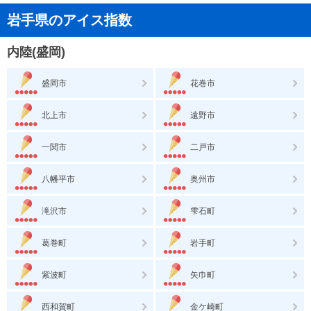
岩手県のアイス指数
内陸(盛岡)
盛岡市
花巻市
北上市
遠野市
一関市
二戸市
八幡平市
奥州市
滝沢市
雫石町
葛巻町
岩手町
紫波町
矢巾町
西和賀町
金ケ崎町