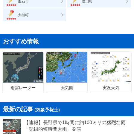
釜石市
住田町
大槌町
おすすめ情報
天気図
実況天気
雨雲レーダー
最新の記事
(気象予報士)
【速報】長野県で1時間に約100ミリの猛烈な雨
「記録的短時間大雨」発表