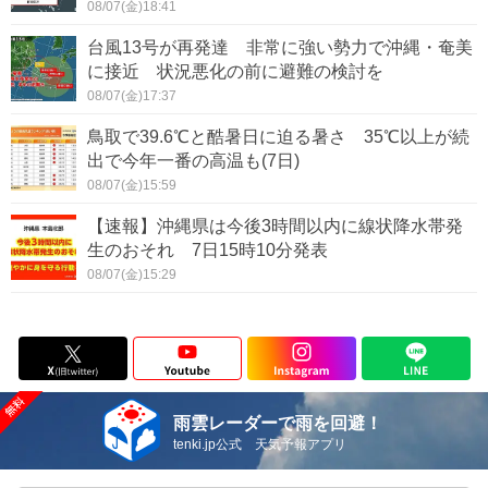
08/07(金)18:41
台風13号が再発達 非常に強い勢力で沖縄・奄美
に接近 状況悪化の前に避難の検討を
08/07(金)17:37
鳥取で39.6℃と酷暑日に迫る暑さ 35℃以上が続
出で今年一番の高温も(7日)
08/07(金)15:59
【速報】沖縄県は今後3時間以内に線状降水帯発
生のおそれ 7日15時10分発表
08/07(金)15:29
雨雲レーダーで雨を回避！
tenki.jp公式 天気予報アプリ