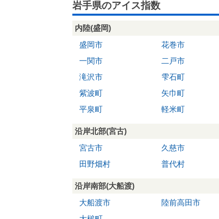
岩手県のアイス指数
内陸(盛岡)
盛岡市
花巻市
一関市
二戸市
滝沢市
雫石町
紫波町
矢巾町
平泉町
軽米町
沿岸北部(宮古)
宮古市
久慈市
田野畑村
普代村
沿岸南部(大船渡)
大船渡市
陸前高田市
大槌町