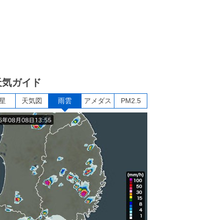
天気ガイド
星
天気図
雨雲
アメダス
PM2.5