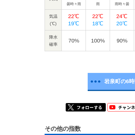
曇時々雨
雨
雨時々曇
22℃
22℃
24℃
気温
19℃
18℃
20℃
(℃)
降水
70%
100%
90%
確率
岩泉町の6
その他の指数