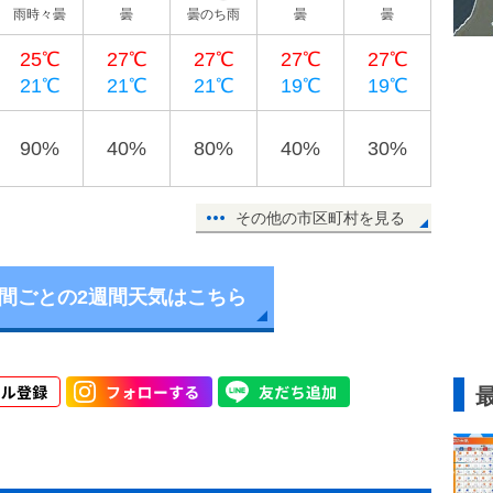
雨時々曇
曇
曇のち雨
曇
曇
25℃
27℃
27℃
27℃
27℃
21℃
21℃
21℃
19℃
19℃
90%
40%
80%
40%
30%
その他の市区町村を見る
時間ごとの2週間天気はこちら