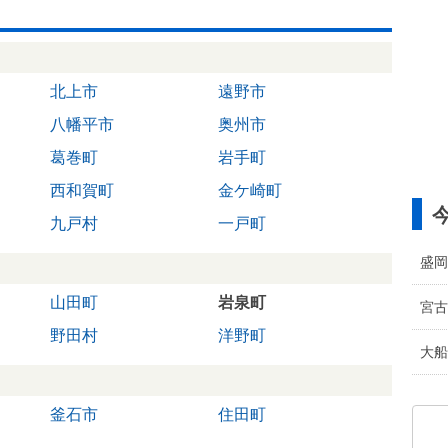
北上市
遠野市
八幡平市
奥州市
葛巻町
岩手町
西和賀町
金ケ崎町
九戸村
一戸町
盛岡
山田町
岩泉町
宮古
野田村
洋野町
大船
釜石市
住田町