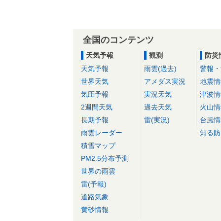
全国のコンテンツ
天気予報
観測
防災
天気予報
雨雲(過去)
警報・
世界天気
アメダス実況
地震情
気圧予報
実況天気
津波情
2週間天気
過去天気
火山情
長期予報
雷(実況)
台風情
雨雲レーダー
知る防
積雪マップ
PM2.5分布予測
世界の雨雲
雷(予報)
道路気象
黄砂情報