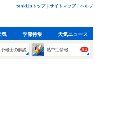
tenki.jpトップ
｜
サイトマップ
｜
ヘルプ
天気
季節特集
天気ニュース
象予報士の解説
熱中症情報
注目