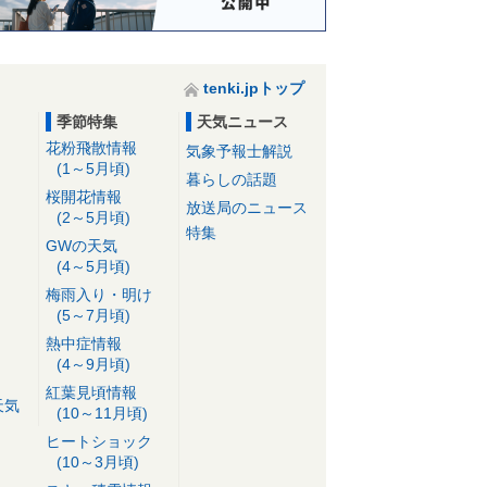
tenki.jpトップ
季節特集
天気ニュース
花粉飛散情報
気象予報士解説
(1～5月頃)
暮らしの話題
桜開花情報
放送局のニュース
(2～5月頃)
特集
GWの天気
(4～5月頃)
梅雨入り・明け
(5～7月頃)
熱中症情報
(4～9月頃)
紅葉見頃情報
天気
(10～11月頃)
ヒートショック
(10～3月頃)