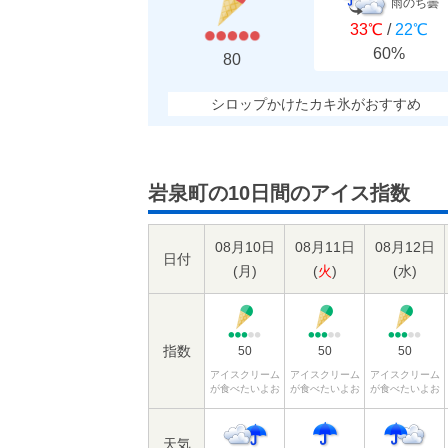
雨のち曇
33℃
/
22℃
60%
80
シロップかけたカキ氷がおすすめ
岩泉町の10日間のアイス指数
08月10日
08月11日
08月12日
日付
(
月
)
(
火
)
(
水
)
指数
50
50
50
アイスクリーム
アイスクリーム
アイスクリーム
が食べたいよお
が食べたいよお
が食べたいよお
天気