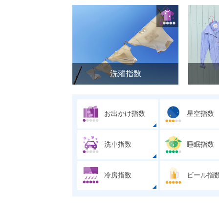
洗濯指数
お出かけ指数
星空指数
洗車指数
睡眠指数
冷房指数
ビール指