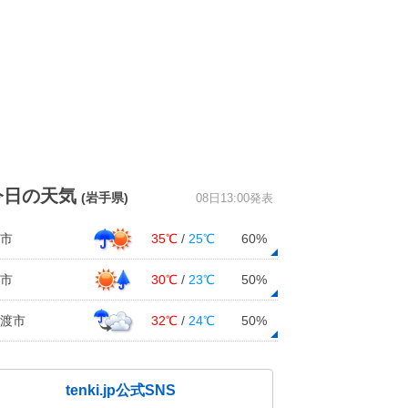
今日の天気
(岩手県)
08日13:00発表
市
35℃
/
25℃
60%
市
30℃
/
23℃
50%
渡市
32℃
/
24℃
50%
tenki.jp公式SNS