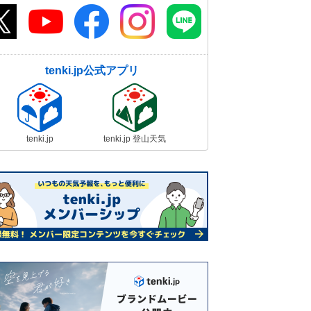
tenki.jp公式アプリ
tenki.jp
tenki.jp 登山天気