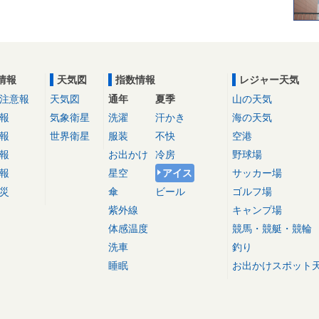
情報
天気図
指数情報
レジャー天気
注意報
天気図
通年
夏季
山の天気
報
気象衛星
洗濯
汗かき
海の天気
報
世界衛星
服装
不快
空港
報
お出かけ
冷房
野球場
報
星空
アイス
サッカー場
災
傘
ビール
ゴルフ場
紫外線
キャンプ場
体感温度
競馬・競艇・競輪
洗車
釣り
睡眠
お出かけスポット