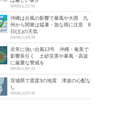
は厳しい暑さ
08/08(土)12:50
沖縄は台風の影響で暴風や大雨 九
州から関東は猛暑・急な雨に注意 8
日(土)の天気
08/08(土)08:38
非常に強い台風13号 沖縄・奄美で
影響長引く 土砂災害や暴風・高波
に厳重な警戒を
08/08(土)06:43
茨城県で震度3の地震 津波の心配な
し
08/08(土)03:48