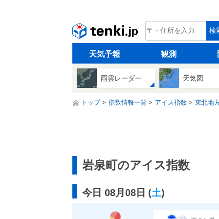
tenki.jp
検
天気予報
観測
雨雲レーダー
天気図
トップ
指数情報一覧
アイス指数
東北地
岩泉町のアイス指数
今日 08月08日
(
土
)