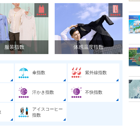
服装指数
体感温度指数
傘指数
紫外線指数
汗かき指数
不快指数
アイスコーヒー
数
指数