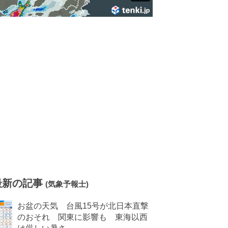
最新の記事
(気象予報士)
お盆の天気 台風15号が北日本直撃
のおそれ 関東に影響も 東海以西