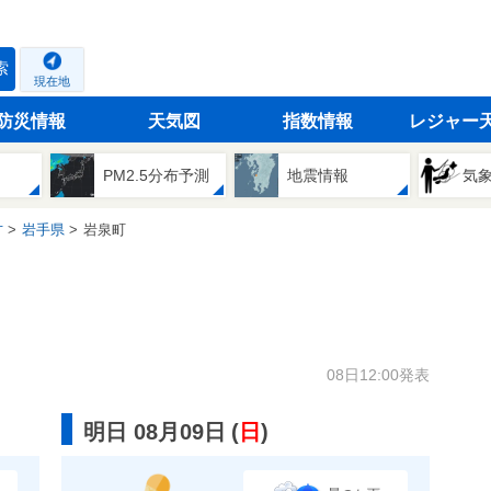
索
現在地
防災情報
天気図
指数情報
レジャー
PM2.5分布予測
地震情報
気
方
岩手県
岩泉町
08日12:00発表
明日 08月09日
(
日
)