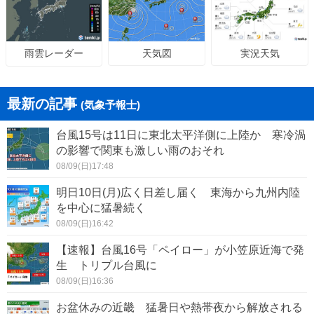
天気図
実況天気
雨雲レーダー
最新の記事
(気象予報士)
台風15号は11日に東北太平洋側に上陸か 寒冷渦
の影響で関東も激しい雨のおそれ
08/09(日)17:48
明日10日(月)広く日差し届く 東海から九州内陸
を中心に猛暑続く
08/09(日)16:42
【速報】台風16号「ペイロー」が小笠原近海で発
生 トリプル台風に
08/09(日)16:36
お盆休みの近畿 猛暑日や熱帯夜から解放される