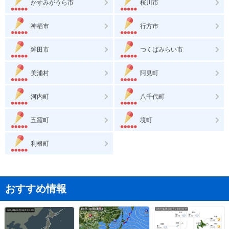
かすみがうら市
桜川市
神栖市
行方市
鉾田市
つくばみらい市
美浦村
阿見町
河内町
八千代町
五霞町
境町
利根町
おすすめ情報