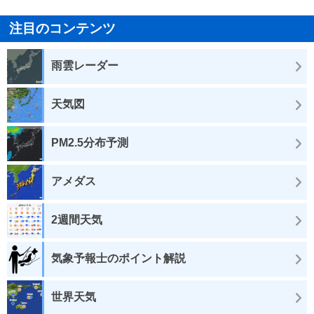
注目のコンテンツ
雨雲レーダー
天気図
PM2.5分布予測
アメダス
2週間天気
気象予報士のポイント解説
世界天気