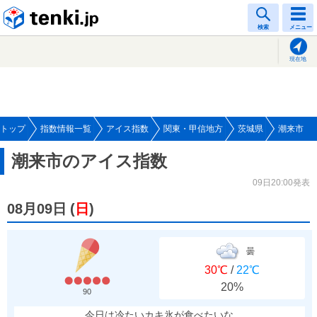
tenki.jp
検索
メニュー
現在地
トップ
指数情報一覧
アイス指数
関東・甲信地方
茨城県
潮来市
潮来市のアイス指数
09日20:00発表
08月09日
(
日
)
曇
30℃
/
22℃
20%
90
今日は冷たいカキ氷が食べたいな