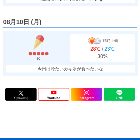
08月10日
(
月
)
晴時々曇
28℃
/
23℃
30%
90
今日は冷たいカキ氷が食べたいな