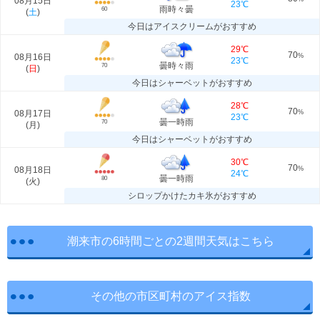
08月15日
23℃
雨時々曇
60
(
土
)
今日はアイスクリームがおすすめ
29℃
70
08月16日
%
23℃
曇時々雨
70
(
日
)
今日はシャーベットがおすすめ
28℃
70
08月17日
%
23℃
曇一時雨
70
(
月
)
今日はシャーベットがおすすめ
30℃
70
08月18日
%
24℃
曇一時雨
80
(
火
)
シロップかけたカキ氷がおすすめ
潮来市の6時間ごとの2週間天気はこちら
その他の市区町村のアイス指数