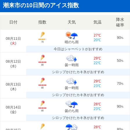
潮来市の10日間のアイス指数
降水
日付
指数
天気
気温
確率
27℃
90
08月11日
%
20℃
晴のち雨
70
(
火
)
今日はシャーベットがおすすめ
29℃
50
08月12日
%
22℃
曇一時雨
80
(
水
)
シロップかけたカキ氷がおすすめ
29℃
70
08月13日
%
23℃
曇一時雨
80
(
木
)
シロップかけたカキ氷がおすすめ
28℃
90
08月14日
%
23℃
曇のち雨
80
(
金
)
シロップかけたカキ氷がおすすめ
28℃
80
%