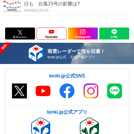
日も 台風15号の影響は?
08/09(日)15:50
雨雲レーダーで雨を回避！
tenki.jp公式 天気予報アプリ
tenki.jp公式SNS
tenki.jp公式アプリ