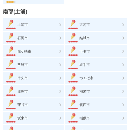
南部(土浦)
土浦市
古河市
石岡市
結城市
龍ケ崎市
下妻市
常総市
取手市
牛久市
つくば市
鹿嶋市
潮来市
守谷市
筑西市
坂東市
稲敷市