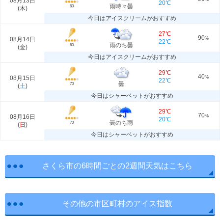
08月13日
20℃
雨時々曇
60
(
木
)
今日はアイスクリームがおすすめ
27℃
90
08月14日
%
22℃
雨のち曇
60
(
金
)
今日はアイスクリームがおすすめ
29℃
40
08月15日
%
22℃
曇
70
(
土
)
今日はシャーベットがおすすめ
29℃
70
08月16日
%
20℃
曇のち雨
70
(
日
)
今日はシャーベットがおすすめ
さくら市の6時間ごとの2週間天気はこちら
その他の市区町村のアイス指数