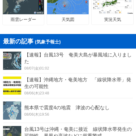
天気図
実況天気
雨雲レーダー
最新の記事
(気象予報士)
【速報】台風13号 奄美大島が暴風域に入りまし
た
08/07(金)01:02
【速報】沖縄地方・奄美地方 「線状降水帯」発
生の可能性
08/06(木)23:48
熊本県で震度4の地震 津波の心配なし
08/06(木)19:56
台風13号は沖縄・奄美に接近 線状降水帯発生の
可能性 暴風や高波などに厳重警戒