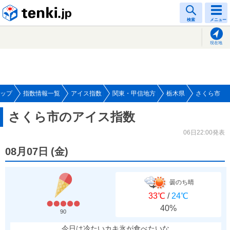
tenki.jp
検索
メニュー
現在地
ップ
指数情報一覧
アイス指数
関東・甲信地方
栃木県
さくら市
さくら市のアイス指数
06日22:00発表
08月07日
(
金
)
曇のち晴
33℃
/
24℃
40%
90
今日は冷たいカキ氷が食べたいな