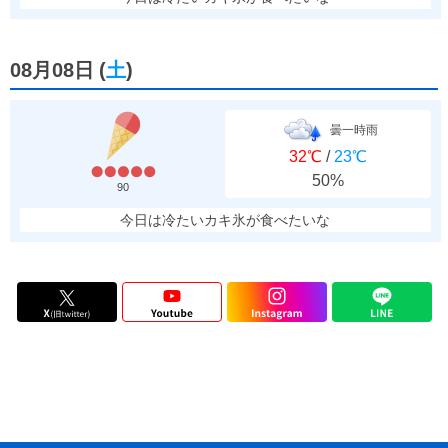
08月08日
(
土
)
曇一時雨
32℃
/
23℃
50%
90
今日は冷たいカキ氷が食べたいな