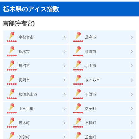
栃木県のアイス指数
南部(宇都宮)
宇都宮市
足利市
栃木市
佐野市
鹿沼市
小山市
真岡市
さくら市
那須烏山市
下野市
上三川町
益子町
茂木町
市貝町
芳賀町
壬生町