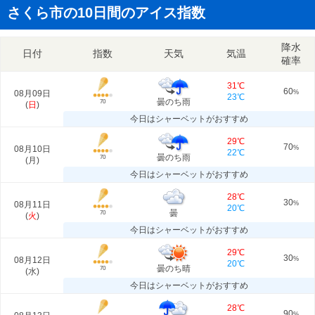
さくら市の10日間のアイス指数
降水
日付
指数
天気
気温
確率
31℃
60
08月09日
%
23℃
曇のち雨
70
(
日
)
今日はシャーベットがおすすめ
29℃
70
08月10日
%
22℃
曇のち雨
70
(
月
)
今日はシャーベットがおすすめ
28℃
30
08月11日
%
20℃
曇
70
(
火
)
今日はシャーベットがおすすめ
29℃
30
08月12日
%
20℃
曇のち晴
70
(
水
)
今日はシャーベットがおすすめ
28℃
90
%