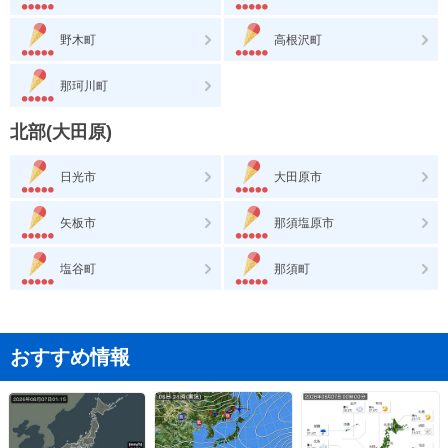
野木町
高根沢町
那珂川町
北部(大田原)
日光市
大田原市
矢板市
那須塩原市
塩谷町
那須町
おすすめ情報