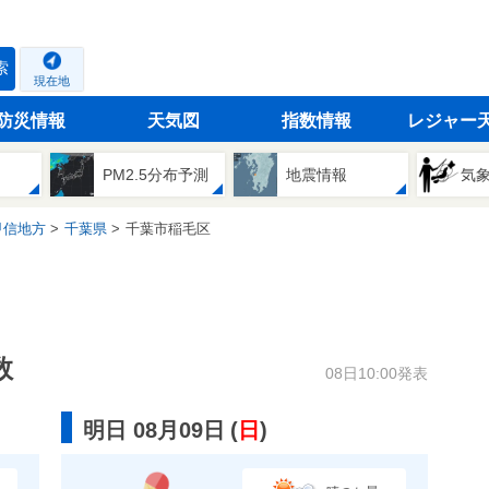
索
現在地
防災情報
天気図
指数情報
レジャー
PM2.5分布予測
地震情報
気
甲信地方
千葉県
千葉市稲毛区
数
08日10:00発表
明日 08月09日
(
日
)