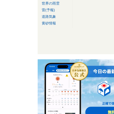
世界の雨雲
雷(予報)
道路気象
黄砂情報