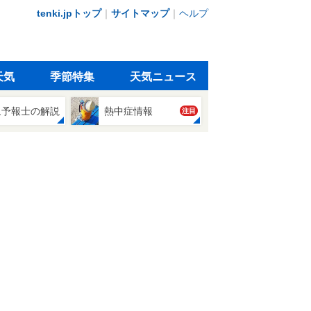
tenki.jpトップ
｜
サイトマップ
｜
ヘルプ
天気
季節特集
天気ニュース
象予報士の解説
熱中症情報
注目