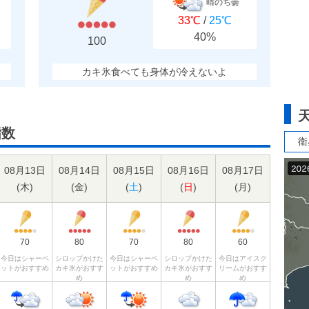
晴のち曇
33℃
/
25℃
40%
100
カキ氷食べても身体が冷えないよ
指数
衛
08月13日
08月14日
08月15日
08月16日
08月17日
(
木
)
(
金
)
(
土
)
(
日
)
(
月
)
70
80
70
80
60
今日はシャーベ
シロップかけた
今日はシャーベ
シロップかけた
今日はアイスク
ットがおすすめ
カキ氷がおすす
ットがおすすめ
カキ氷がおすす
リームがおすす
め
め
め