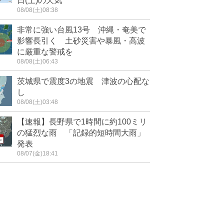
日(土)の天気
08/08(土)08:38
非常に強い台風13号 沖縄・奄美で
影響長引く 土砂災害や暴風・高波
に厳重な警戒を
08/08(土)06:43
茨城県で震度3の地震 津波の心配な
し
08/08(土)03:48
【速報】長野県で1時間に約100ミリ
の猛烈な雨 「記録的短時間大雨」
発表
08/07(金)18:41