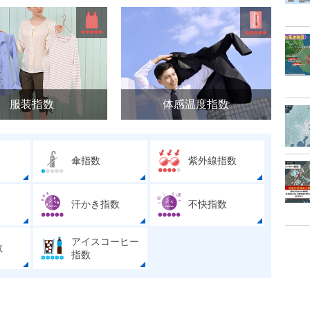
服装指数
体感温度指数
傘指数
紫外線指数
汗かき指数
不快指数
アイスコーヒー
数
指数