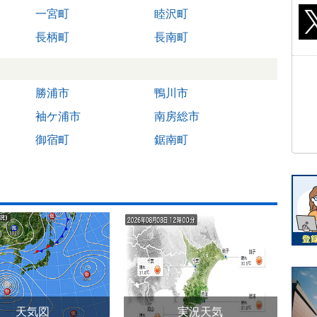
一宮町
睦沢町
長柄町
長南町
勝浦市
鴨川市
袖ケ浦市
南房総市
御宿町
鋸南町
天気図
実況天気