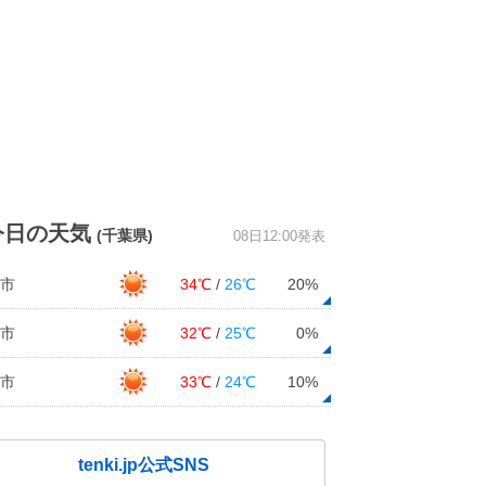
今日の天気
(千葉県)
08日12:00発表
市
34℃
/
26℃
20%
市
32℃
/
25℃
0%
市
33℃
/
24℃
10%
tenki.jp公式SNS