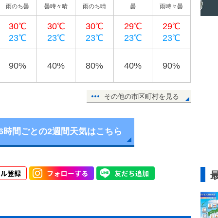
雨のち曇
曇時々晴
雨のち晴
曇
雨時々曇
30℃
30℃
30℃
29℃
29℃
23℃
23℃
23℃
23℃
23℃
90%
40%
80%
40%
90%
その他の市区町村を見る
6時間ごとの2週間天気はこちら