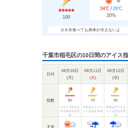
晴
34℃
/
26℃
20%
100
カキ氷食べても身体が冷えないよ
千葉市稲毛区の10日間のアイス
08月10日
08月11日
08月12日
日付
(
月
)
(
火
)
(
水
)
指数
80
70
60
シロップかけた
今日はシャーベ
今日はアイスク
カキ氷がおすす
ットがおすすめ
リームがおすす
め
め
天気