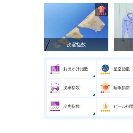
洗濯指数
お出かけ指数
星空指数
洗車指数
睡眠指数
冷房指数
ビール指