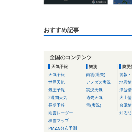
おすすめ記事
全国のコンテンツ
天気予報
観測
防災
天気予報
雨雲(過去)
警報・
世界天気
アメダス実況
地震情
気圧予報
実況天気
津波情
2週間天気
過去天気
火山情
長期予報
雷(実況)
台風情
雨雲レーダー
知る防
積雪マップ
PM2.5分布予測