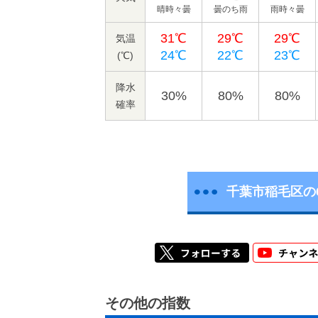
晴時々曇
曇のち雨
雨時々曇
31℃
29℃
29℃
気温
24℃
22℃
23℃
(℃)
降水
30%
80%
80%
確率
千葉市稲毛区の
その他の指数