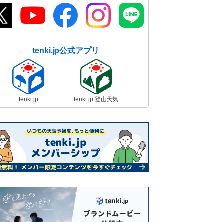
tenki.jp公式アプリ
tenki.jp
tenki.jp 登山天気