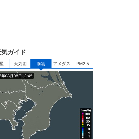
天気ガイド
星
天気図
雨雲
アメダス
PM2.5