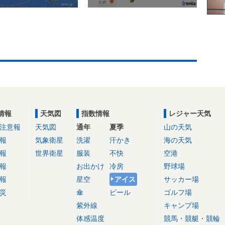
情報
天気図
指数情報
レジャー天気
注意報
天気図
通年
夏季
山の天気
報
気象衛星
洗濯
汗かき
海の天気
報
世界衛星
服装
不快
空港
報
お出かけ
冷房
野球場
報
星空
アイス
サッカー場
災
傘
ビール
ゴルフ場
紫外線
キャンプ場
体感温度
競馬・競艇・競輪