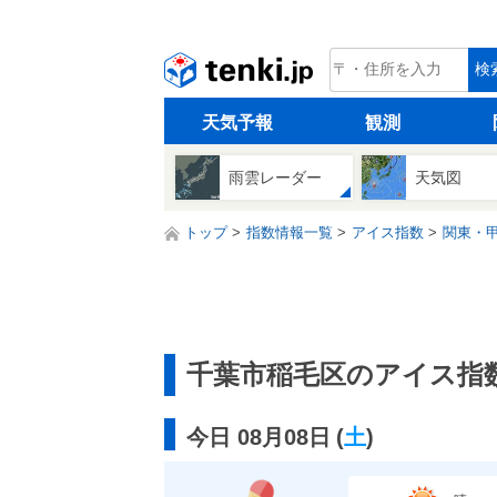
tenki.jp
検
天気予報
観測
雨雲レーダー
天気図
トップ
指数情報一覧
アイス指数
関東・
千葉市稲毛区のアイス指
今日 08月08日
(
土
)