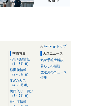
tenki.jpトップ
季節特集
天気ニュース
花粉飛散情報
気象予報士解説
(1～5月頃)
暮らしの話題
桜開花情報
放送局のニュース
(2～5月頃)
特集
GWの天気
(4～5月頃)
梅雨入り・明け
(5～7月頃)
熱中症情報