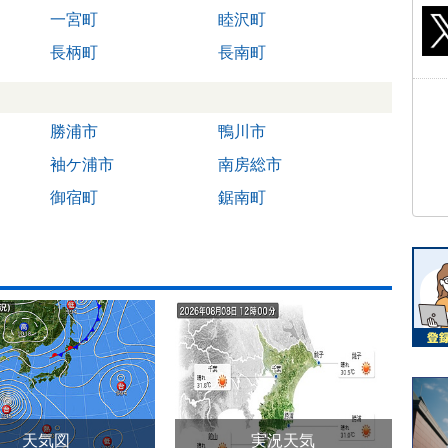
一宮町
睦沢町
長柄町
長南町
勝浦市
鴨川市
袖ケ浦市
南房総市
御宿町
鋸南町
天気図
実況天気