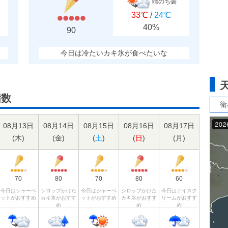
晴のち曇
33℃
/
24℃
40%
90
今日は冷たいカキ氷が食べたいな
指数
衛
08月13日
08月14日
08月15日
08月16日
08月17日
(
木
)
(
金
)
(
土
)
(
日
)
(
月
)
70
80
70
80
60
今日はシャーベ
シロップかけた
今日はシャーベ
シロップかけた
今日はアイスク
ットがおすすめ
カキ氷がおすす
ットがおすすめ
カキ氷がおすす
リームがおすす
め
め
め