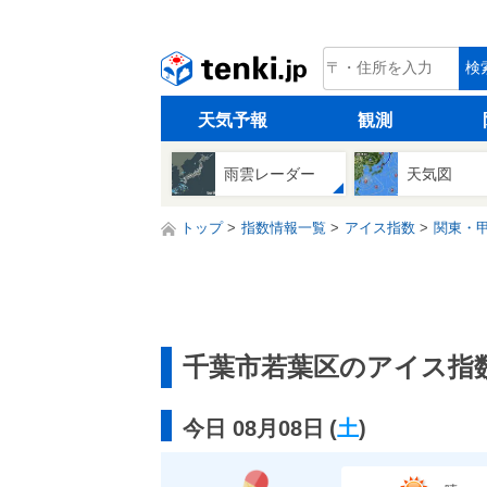
tenki.jp
検
天気予報
観測
雨雲レーダー
天気図
トップ
指数情報一覧
アイス指数
関東・
千葉市若葉区のアイス指
今日 08月08日
(
土
)