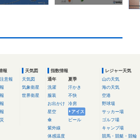
情報
天気図
指数情報
レジャー天気
注意報
天気図
通年
夏季
山の天気
報
気象衛星
洗濯
汗かき
海の天気
報
世界衛星
服装
不快
空港
報
お出かけ
冷房
野球場
報
星空
アイス
サッカー場
災
傘
ビール
ゴルフ場
紫外線
キャンプ場
体感温度
競馬・競艇・競輪