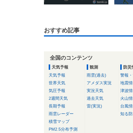
おすすめ記事
全国のコンテンツ
天気予報
観測
防災
天気予報
雨雲(過去)
警報・
世界天気
アメダス実況
地震情
気圧予報
実況天気
津波情
2週間天気
過去天気
火山情
長期予報
雷(実況)
台風情
雨雲レーダー
知る防
積雪マップ
PM2.5分布予測