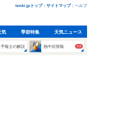
tenki.jpトップ
｜
サイトマップ
｜
ヘルプ
天気
季節特集
天気ニュース
象予報士の解説
熱中症情報
注目