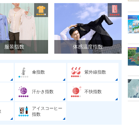
服装指数
体感温度指数
傘指数
紫外線指数
汗かき指数
不快指数
アイスコーヒー
数
指数