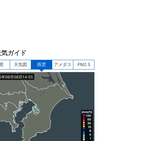
天気ガイド
星
天気図
雨雲
アメダス
PM2.5