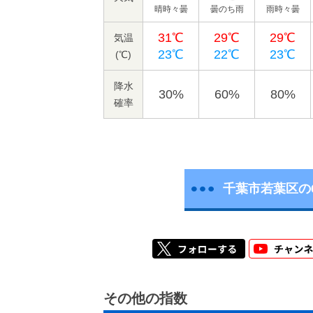
晴時々曇
曇のち雨
雨時々曇
31℃
29℃
29℃
気温
23℃
22℃
23℃
(℃)
降水
30%
60%
80%
確率
千葉市若葉区の
その他の指数