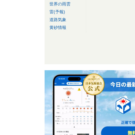
世界の雨雲
雷(予報)
道路気象
黄砂情報