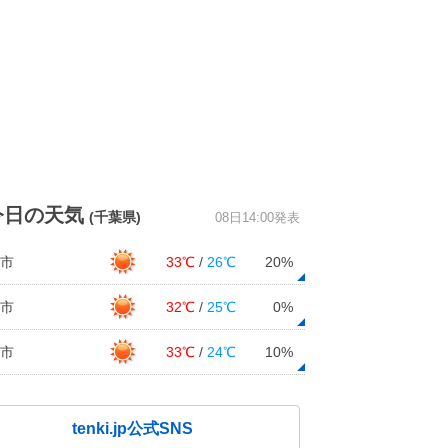
今日の天気
(千葉県)
08日14:00発表
市
33℃
/
26℃
20%
市
32℃
/
25℃
0%
市
33℃
/
24℃
10%
tenki.jp公式SNS