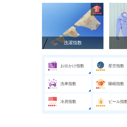
洗濯指数
お出かけ指数
星空指数
洗車指数
睡眠指数
冷房指数
ビール指