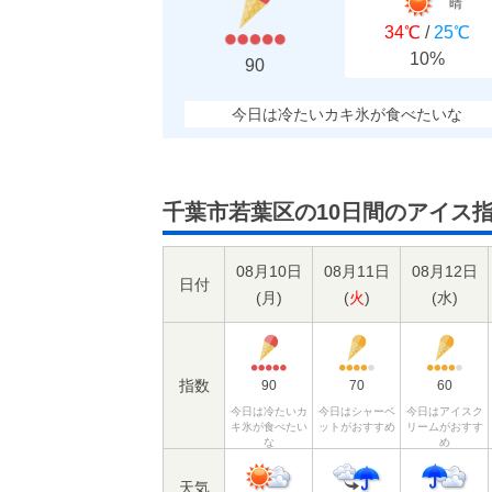
晴
34℃
/
25℃
10%
90
今日は冷たいカキ氷が食べたいな
千葉市若葉区の10日間のアイス
08月10日
08月11日
08月12日
日付
(
月
)
(
火
)
(
水
)
指数
90
70
60
今日は冷たいカ
今日はシャーベ
今日はアイスク
キ氷が食べたい
ットがおすすめ
リームがおすす
な
め
天気