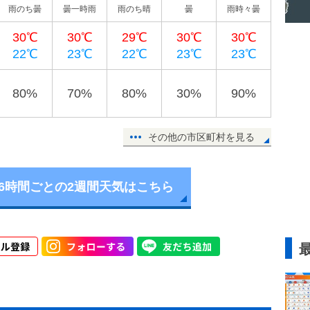
雨のち曇
曇一時雨
雨のち晴
曇
雨時々曇
30℃
30℃
29℃
30℃
30℃
22℃
23℃
22℃
23℃
23℃
80%
70%
80%
30%
90%
その他の市区町村を見る
6時間ごとの2週間天気はこちら