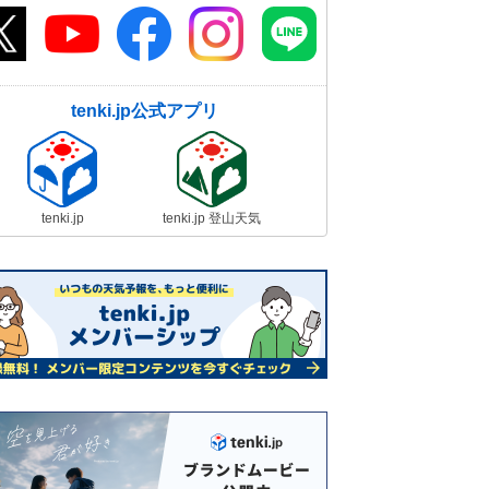
tenki.jp公式アプリ
tenki.jp
tenki.jp 登山天気