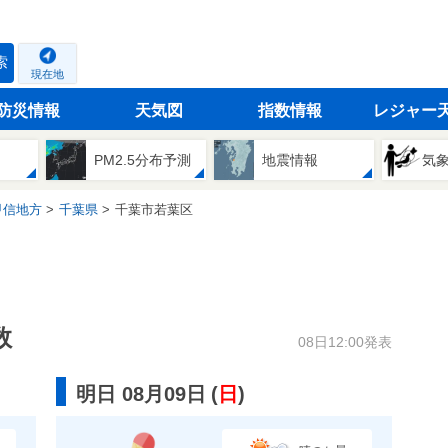
索
現在地
防災情報
天気図
指数情報
レジャー
PM2.5分布予測
地震情報
気
甲信地方
千葉県
千葉市若葉区
数
08日12:00発表
明日 08月09日
(
日
)