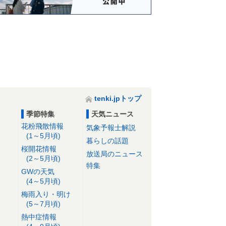
tenki.jpトップ
季節特集
天気ニュース
花粉飛散情報
気象予報士解説
(1～5月頃)
暮らしの話題
桜開花情報
放送局のニュース
(2～5月頃)
特集
GWの天気
(4～5月頃)
梅雨入り・明け
(5～7月頃)
熱中症情報