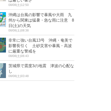
は厳しい暑さ
08/08(土)12:50
沖縄は台風の影響で暴風や大雨 九
州から関東は猛暑・急な雨に注意 8
日(土)の天気
08/08(土)08:38
非常に強い台風13号 沖縄・奄美で
影響長引く 土砂災害や暴風・高波
に厳重な警戒を
08/08(土)06:43
茨城県で震度3の地震 津波の心配な
し
08/08(土)03:48