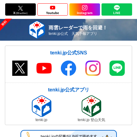
雨雲レーダーで雨を回避！
tenki.jp公式 天気予報アプリ
tenki.jp公式SNS
tenki.jp公式アプリ
tenki.jp
tenki.jp 登山天気