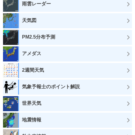
雨雲レーダー
天気図
PM2.5分布予測
アメダス
2週間天気
気象予報士のポイント解説
世界天気
地震情報