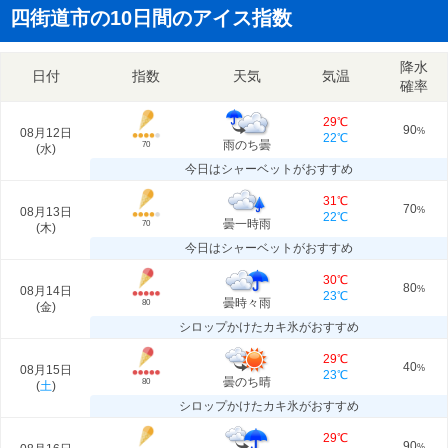
四街道市の10日間のアイス指数
降水
日付
指数
天気
気温
確率
29℃
90
08月12日
%
22℃
雨のち曇
70
(
水
)
今日はシャーベットがおすすめ
31℃
70
08月13日
%
22℃
曇一時雨
70
(
木
)
今日はシャーベットがおすすめ
30℃
80
08月14日
%
23℃
曇時々雨
80
(
金
)
シロップかけたカキ氷がおすすめ
29℃
40
08月15日
%
23℃
曇のち晴
80
(
土
)
シロップかけたカキ氷がおすすめ
29℃
90
%