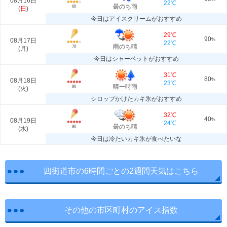
08月16日
22℃
曇のち雨
60
(
日
)
今日はアイスクリームがおすすめ
29℃
90
08月17日
%
22℃
雨のち晴
70
(
月
)
今日はシャーベットがおすすめ
31℃
80
08月18日
%
23℃
晴一時雨
80
(
火
)
シロップかけたカキ氷がおすすめ
32℃
40
08月19日
%
24℃
曇のち晴
90
(
水
)
今日は冷たいカキ氷が食べたいな
四街道市の6時間ごとの2週間天気はこちら
その他の市区町村のアイス指数