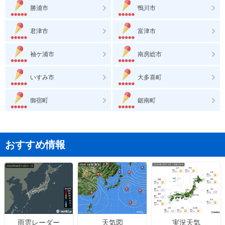
勝浦市
鴨川市
君津市
富津市
袖ケ浦市
南房総市
いすみ市
大多喜町
御宿町
鋸南町
おすすめ情報
天気図
実況天気
雨雲レーダー