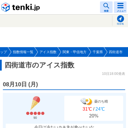
tenki.jp
検索
メニュー
現在地
ップ
指数情報一覧
アイス指数
関東・甲信地方
千葉県
四街道市
四街道市のアイス指数
10日18:00発表
08月10日
(
月
)
曇のち晴
31℃
/
24℃
20%
90
今日は冷たいカキ氷が食べたいな