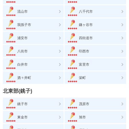
流山市
八千代市
我孫子市
鎌ヶ谷市
浦安市
四街道市
八街市
印西市
白井市
富里市
酒々井町
栄町
北東部(銚子)
銚子市
茂原市
東金市
旭市