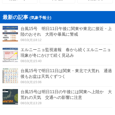
最新の記事
(気象予報士)
台風15号 明日11日午後に関東や東北に接近・上
陸のおそれ 大雨や暴風に警戒
08/10(月)18:12
エルニーニョ監視速報 春から続くエルニーニョ
現象が冬にかけて続く見込み
08/10(月)15:40
台風15号で明日11日は関東・東北で大荒れ 通過
後もお盆は天気ぐずつく
08/10(月)15:06
台風15号は明日11日の午後には関東へ上陸か 大
荒れの天気 交通への影響に注意
08/10(月)13:28