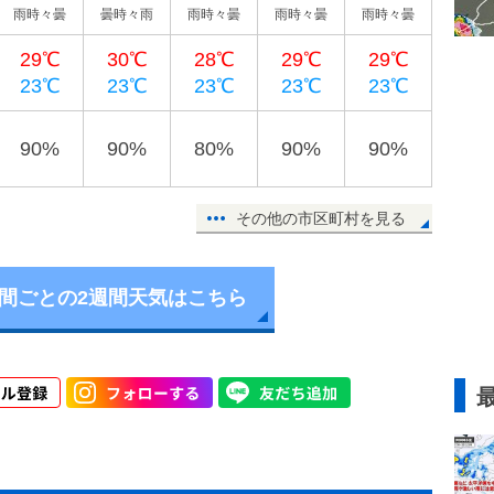
雨時々曇
曇時々雨
雨時々曇
雨時々曇
雨時々曇
29℃
30℃
28℃
29℃
29℃
23℃
23℃
23℃
23℃
23℃
90%
90%
80%
90%
90%
その他の市区町村を見る
時間ごとの2週間天気はこちら