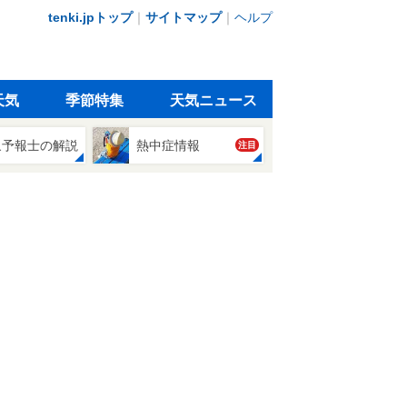
tenki.jpトップ
｜
サイトマップ
｜
ヘルプ
天気
季節特集
天気ニュース
象予報士の解説
熱中症情報
注目