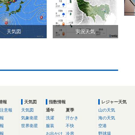
天気図
実況天気
情報
天気図
指数情報
レジャー天気
注意報
天気図
通年
夏季
山の天気
報
気象衛星
洗濯
汗かき
海の天気
報
世界衛星
服装
不快
空港
報
お出かけ
冷房
野球場