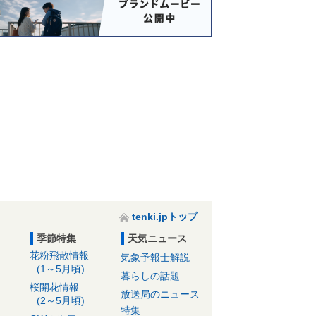
tenki.jpトップ
季節特集
天気ニュース
花粉飛散情報
気象予報士解説
(1～5月頃)
暮らしの話題
桜開花情報
放送局のニュース
(2～5月頃)
特集