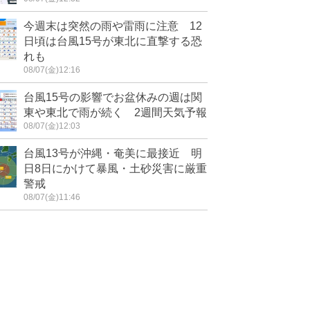
今週末は突然の雨や雷雨に注意 12
日頃は台風15号が東北に直撃する恐
れも
08/07(金)12:16
台風15号の影響でお盆休みの週は関
東や東北で雨が続く 2週間天気予報
08/07(金)12:03
台風13号が沖縄・奄美に最接近 明
日8日にかけて暴風・土砂災害に厳重
警戒
08/07(金)11:46