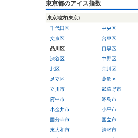
東京都のアイス指数
東京地方(東京)
千代田区
中央区
文京区
台東区
品川区
目黒区
渋谷区
中野区
北区
荒川区
足立区
葛飾区
立川市
武蔵野市
府中市
昭島市
小金井市
小平市
国分寺市
国立市
東大和市
清瀬市