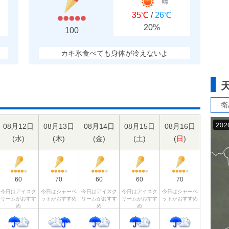
晴
35℃
/
26℃
20%
100
カキ氷食べても身体が冷えないよ
衛
08月12日
08月13日
08月14日
08月15日
08月16日
(
水
)
(
木
)
(
金
)
(
土
)
(
日
)
60
70
60
60
70
今日はアイスク
今日はシャーベ
今日はアイスク
今日はアイスク
今日はシャーベ
リームがおすす
ットがおすすめ
リームがおすす
リームがおすす
ットがおすすめ
め
め
め