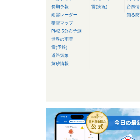
長期予報
雷(実況)
台風情
雨雲レーダー
知る防
積雪マップ
PM2.5分布予測
世界の雨雲
雷(予報)
道路気象
黄砂情報