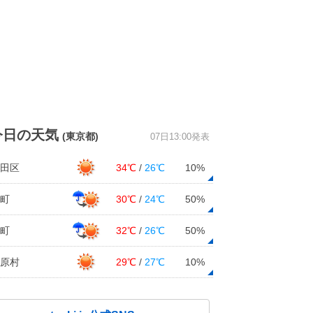
今日の天気
(東京都)
07日13:00発表
田区
34℃
/
26℃
10%
町
30℃
/
24℃
50%
町
32℃
/
26℃
50%
原村
29℃
/
27℃
10%