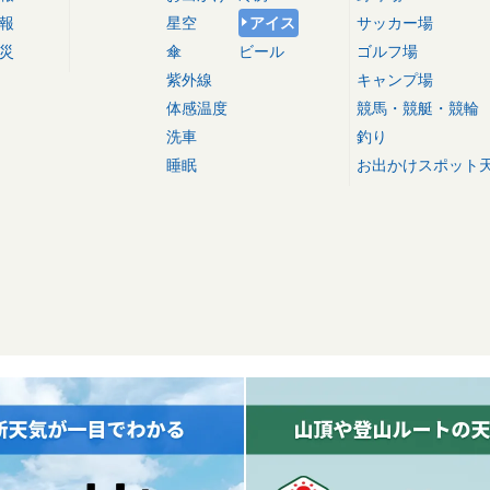
報
星空
アイス
サッカー場
災
傘
ビール
ゴルフ場
紫外線
キャンプ場
体感温度
競馬・競艇・競輪
洗車
釣り
睡眠
お出かけスポット