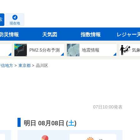
索
現在地
防災情報
天気図
指数情報
レジャー
PM2.5分布予測
地震情報
気
甲信地方
東京都
品川区
07日10:00発表
明日 08月08日
(
土
)