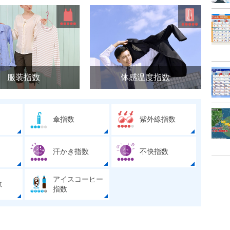
服装指数
体感温度指数
傘指数
紫外線指数
汗かき指数
不快指数
アイスコーヒー
数
指数