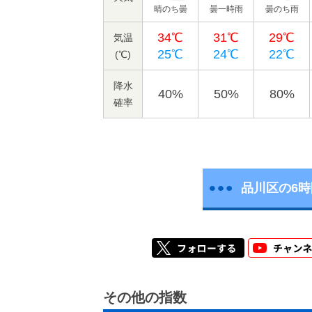
晴のち曇
曇一時雨
曇のち雨
34℃
31℃
29℃
気温
25℃
24℃
22℃
(℃)
降水
40%
50%
80%
確率
品川区の6
その他の指数