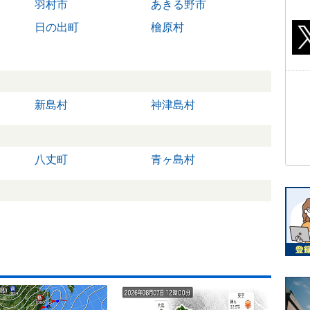
羽村市
あきる野市
日の出町
檜原村
新島村
神津島村
八丈町
青ヶ島村