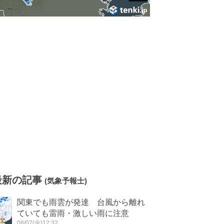
最新の記事
(気象予報士)
関東でも雨雲が発達 台風から離れ
ていても雷雨・激しい雨に注意
08/07(金)12:32