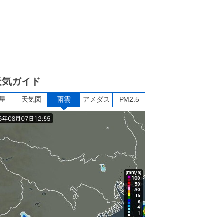
天気ガイド
星
天気図
雨雲
アメダス
PM2.5