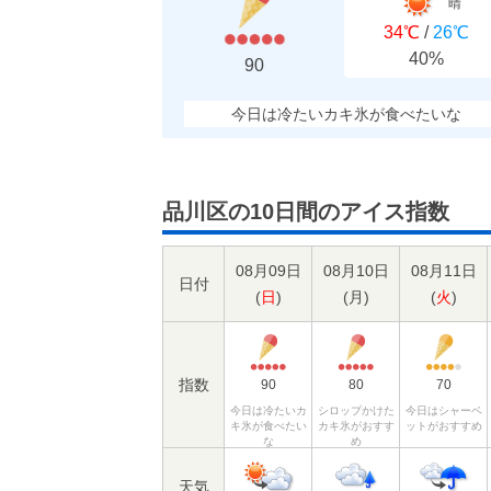
晴
34℃
/
26℃
40%
90
今日は冷たいカキ氷が食べたいな
品川区の10日間のアイス指数
08月09日
08月10日
08月11日
日付
(
日
)
(
月
)
(
火
)
指数
90
80
70
今日は冷たいカ
シロップかけた
今日はシャーベ
キ氷が食べたい
カキ氷がおすす
ットがおすすめ
な
め
天気