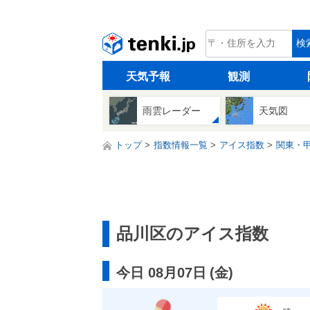
tenki.jp
検
天気予報
観測
雨雲レーダー
天気図
トップ
指数情報一覧
アイス指数
関東・
品川区のアイス指数
今日 08月07日
(
金
)