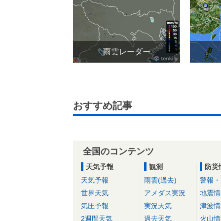
雨雲レーダー
おすすめ記事
全国のコンテンツ
天気予報
観測
防災
天気予報
雨雲(過去)
警報・
世界天気
アメダス実況
地震情
気圧予報
実況天気
津波情
2週間天気
過去天気
火山情