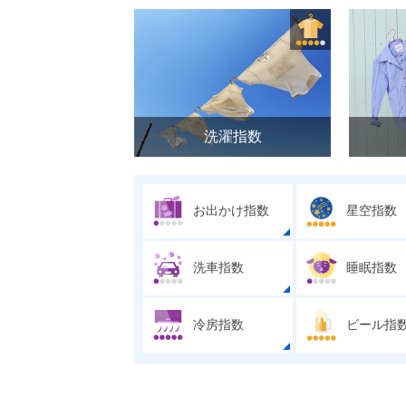
洗濯指数
お出かけ指数
星空指数
洗車指数
睡眠指数
冷房指数
ビール指