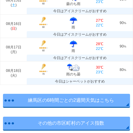
08月15日
23℃
曇のち雨
60
(
土
)
今日はアイスクリームがおすすめ
27℃
90
08月16日
%
22℃
雨
60
(
日
)
今日はアイスクリームがおすすめ
28℃
90
08月17日
%
22℃
雨
60
(
月
)
今日はアイスクリームがおすすめ
30℃
80
08月18日
%
23℃
雨のち曇
70
(
火
)
今日はシャーベットがおすすめ
練馬区の6時間ごとの2週間天気はこちら
その他の市区町村のアイス指数