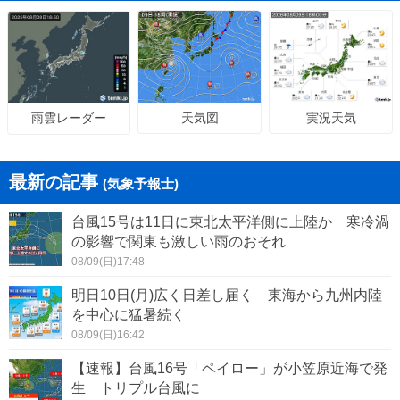
天気図
実況天気
雨雲レーダー
最新の記事
(気象予報士)
台風15号は11日に東北太平洋側に上陸か 寒冷渦
の影響で関東も激しい雨のおそれ
08/09(日)17:48
明日10日(月)広く日差し届く 東海から九州内陸
を中心に猛暑続く
08/09(日)16:42
【速報】台風16号「ペイロー」が小笠原近海で発
生 トリプル台風に