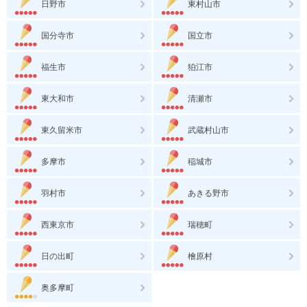
日野市
東村山市
国分寺市
国立市
福生市
狛江市
東大和市
清瀬市
東久留米市
武蔵村山市
多摩市
稲城市
羽村市
あきる野市
西東京市
瑞穂町
日の出町
檜原村
奥多摩町