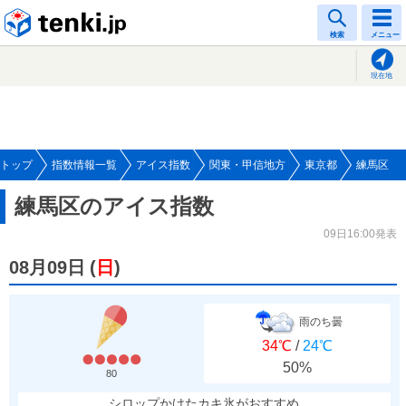
tenki.jp
検索
メニュー
現在地
トップ
指数情報一覧
アイス指数
関東・甲信地方
東京都
練馬区
練馬区のアイス指数
09日16:00発表
08月09日
(
日
)
雨のち曇
34℃
/
24℃
50%
80
シロップかけたカキ氷がおすすめ