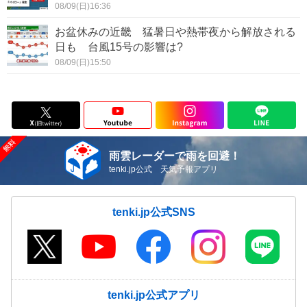
08/09(日)16:36
お盆休みの近畿 猛暑日や熱帯夜から解放される
日も 台風15号の影響は?
08/09(日)15:50
雨雲レーダーで雨を回避！
tenki.jp公式 天気予報アプリ
tenki.jp公式SNS
tenki.jp公式アプリ