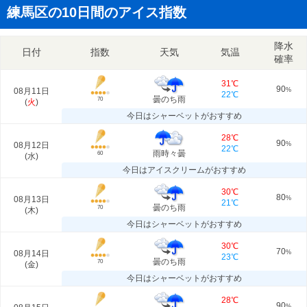
練馬区の10日間のアイス指数
降水
日付
指数
天気
気温
確率
31℃
90
08月11日
%
22℃
曇のち雨
70
(
火
)
今日はシャーベットがおすすめ
28℃
90
08月12日
%
22℃
雨時々曇
60
(
水
)
今日はアイスクリームがおすすめ
30℃
80
08月13日
%
21℃
曇のち雨
70
(
木
)
今日はシャーベットがおすすめ
30℃
70
08月14日
%
23℃
曇のち雨
70
(
金
)
今日はシャーベットがおすすめ
28℃
90
%