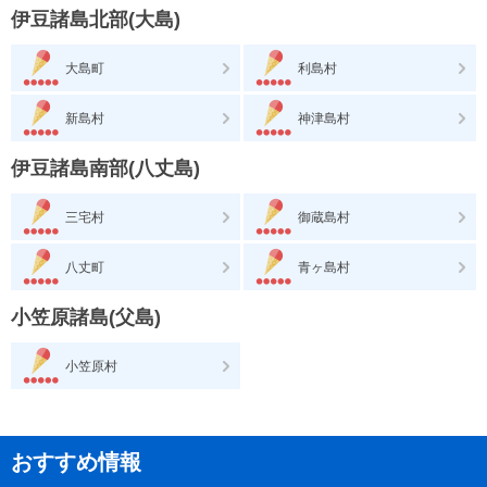
伊豆諸島北部(大島)
大島町
利島村
新島村
神津島村
伊豆諸島南部(八丈島)
三宅村
御蔵島村
八丈町
青ヶ島村
小笠原諸島(父島)
小笠原村
おすすめ情報