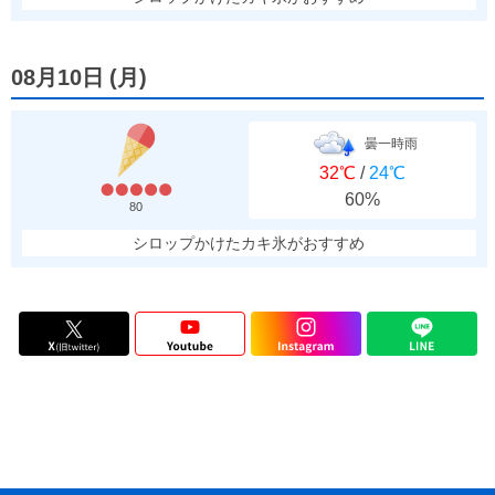
08月10日
(
月
)
曇一時雨
32℃
/
24℃
60%
80
シロップかけたカキ氷がおすすめ