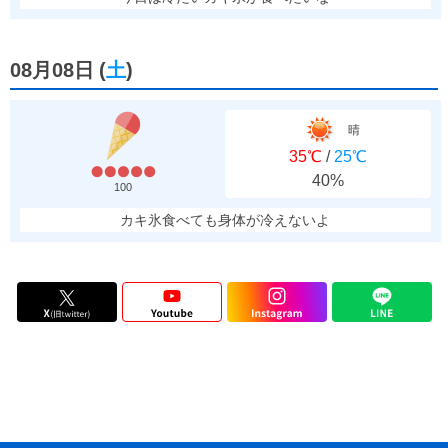
08月08日
(
土
)
晴
35℃
/
25℃
40%
100
カキ氷食べても身体が冷えないよ