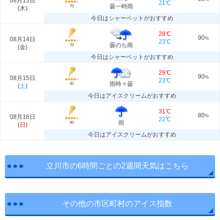
08月13日
21℃
曇一時雨
70
(
木
)
今日はシャーベットがおすすめ
28℃
90
08月14日
%
23℃
曇のち雨
70
(
金
)
今日はシャーベットがおすすめ
29℃
90
08月15日
%
23℃
雨時々曇
60
(
土
)
今日はアイスクリームがおすすめ
31℃
80
08月16日
%
22℃
雨
60
(
日
)
今日はアイスクリームがおすすめ
立川市の6時間ごとの2週間天気はこちら
その他の市区町村のアイス指数