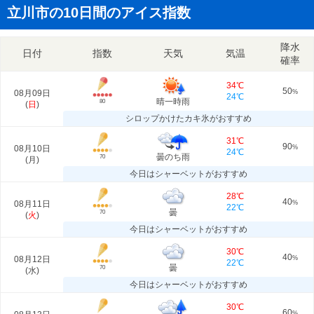
立川市の10日間のアイス指数
降水
日付
指数
天気
気温
確率
34℃
50
08月09日
%
24℃
晴一時雨
80
(
日
)
シロップかけたカキ氷がおすすめ
31℃
90
08月10日
%
24℃
曇のち雨
70
(
月
)
今日はシャーベットがおすすめ
28℃
40
08月11日
%
22℃
曇
70
(
火
)
今日はシャーベットがおすすめ
30℃
40
08月12日
%
22℃
曇
70
(
水
)
今日はシャーベットがおすすめ
30℃
60
%