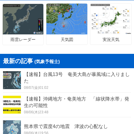
天気図
実況天気
雨雲レーダー
最新の記事
(気象予報士)
【速報】台風13号 奄美大島が暴風域に入りまし
た
08/07(金)01:02
【速報】沖縄地方・奄美地方 「線状降水帯」発
生の可能性
08/06(木)23:48
熊本県で震度4の地震 津波の心配なし
08/06(木)19:56