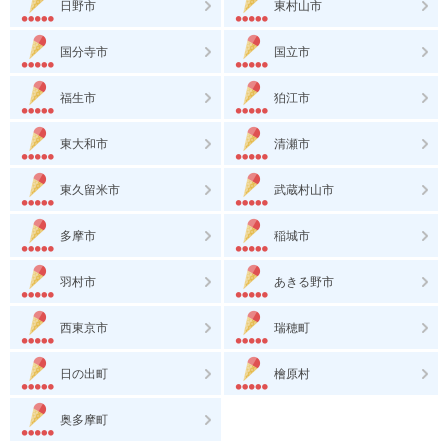
日野市
東村山市
国分寺市
国立市
福生市
狛江市
東大和市
清瀬市
東久留米市
武蔵村山市
多摩市
稲城市
羽村市
あきる野市
西東京市
瑞穂町
日の出町
檜原村
奥多摩町