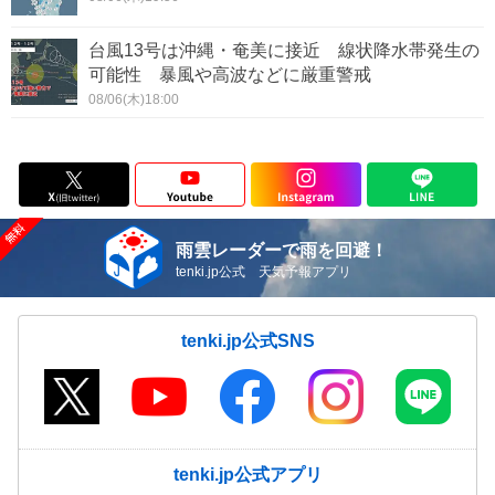
台風13号は沖縄・奄美に接近 線状降水帯発生の
可能性 暴風や高波などに厳重警戒
08/06(木)18:00
雨雲レーダーで雨を回避！
tenki.jp公式 天気予報アプリ
tenki.jp公式SNS
tenki.jp公式アプリ