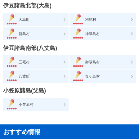
伊豆諸島北部(大島)
大島町
利島村
新島村
神津島村
伊豆諸島南部(八丈島)
三宅村
御蔵島村
八丈町
青ヶ島村
小笠原諸島(父島)
小笠原村
おすすめ情報