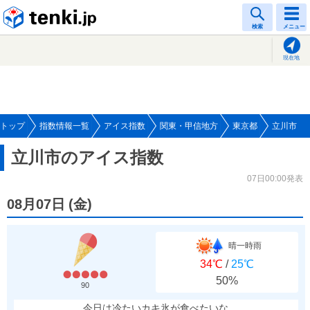
tenki.jp
検索
メニュー
現在地
トップ
指数情報一覧
アイス指数
関東・甲信地方
東京都
立川市
立川市のアイス指数
07日00:00発表
08月07日
(
金
)
晴一時雨
34℃
/
25℃
50%
90
今日は冷たいカキ氷が食べたいな