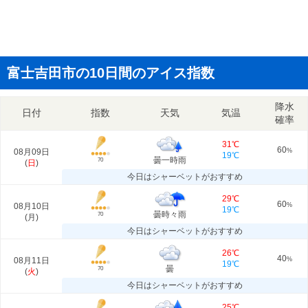
富士吉田市の10日間のアイス指数
降水
日付
指数
天気
気温
確率
31℃
60
08月09日
%
19℃
曇一時雨
70
(
日
)
今日はシャーベットがおすすめ
29℃
60
08月10日
%
19℃
曇時々雨
70
(
月
)
今日はシャーベットがおすすめ
26℃
40
08月11日
%
19℃
曇
70
(
火
)
今日はシャーベットがおすすめ
25℃