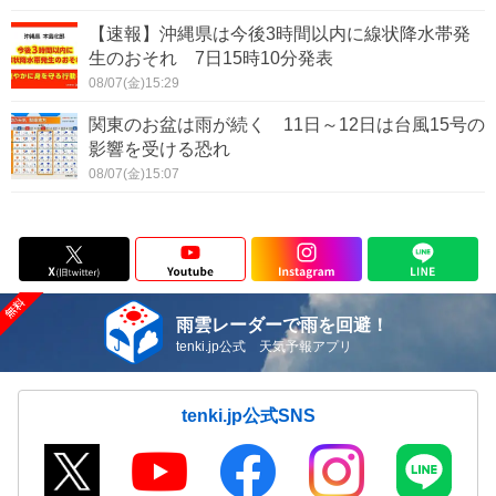
【速報】沖縄県は今後3時間以内に線状降水帯発
生のおそれ 7日15時10分発表
08/07(金)15:29
関東のお盆は雨が続く 11日～12日は台風15号の
影響を受ける恐れ
08/07(金)15:07
雨雲レーダーで雨を回避！
tenki.jp公式 天気予報アプリ
tenki.jp公式SNS