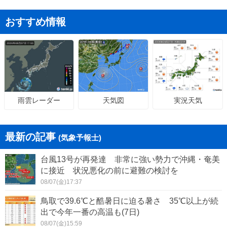
おすすめ情報
天気図
実況天気
雨雲レーダー
最新の記事
(気象予報士)
台風13号が再発達 非常に強い勢力で沖縄・奄美
に接近 状況悪化の前に避難の検討を
08/07(金)17:37
鳥取で39.6℃と酷暑日に迫る暑さ 35℃以上が続
出で今年一番の高温も(7日)
08/07(金)15:59