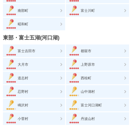
南部町
富士川町
昭和町
東部・富士五湖(河口湖)
富士吉田市
都留市
大月市
上野原市
道志村
西桂町
忍野村
山中湖村
鳴沢村
富士河口湖町
小菅村
丹波山村