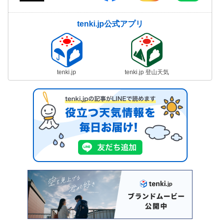
tenki.jp公式アプリ
tenki.jp
tenki.jp 登山天気