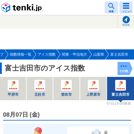
tenki.jp
検索
メニュー
現在地
プ
指数情報一覧
アイス指数
関東・甲信地方
山梨県
富士吉田市
富士吉田市のアイス指数
その他
甲府市
北杜市
笛吹市
上野原市
富士吉田市
07日16:00発表
08月07日
(
金
)
曇