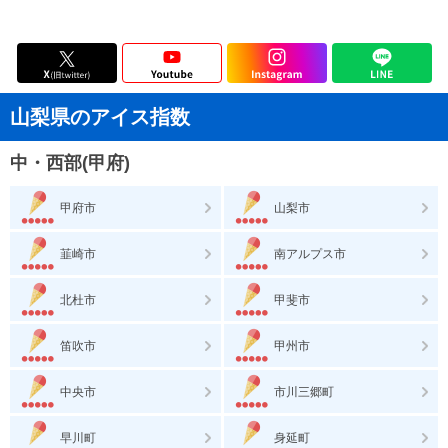
山梨県のアイス指数
中・西部(甲府)
甲府市
山梨市
韮崎市
南アルプス市
北杜市
甲斐市
笛吹市
甲州市
中央市
市川三郷町
早川町
身延町