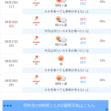
40
08月15日
%
25℃
晴時々曇
100
(
土
)
カキ氷食べても身体が冷えないよ
32℃
40
08月16日
%
25℃
晴のち曇
90
(
日
)
今日は冷たいカキ氷が食べたいな
32℃
20
08月17日
%
25℃
晴のち曇
90
(
月
)
今日は冷たいカキ氷が食べたいな
33℃
10
08月18日
%
26℃
晴
100
(
火
)
カキ氷食べても身体が冷えないよ
33℃
40
08月19日
%
26℃
晴時々曇
100
(
水
)
カキ氷食べても身体が冷えないよ
羽咋市の6時間ごとの2週間天気はこちら