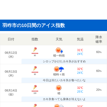
羽咋市の10日間のアイス指数
降水
日付
指数
天気
気温
確率
31℃
60
08月12日
%
24℃
晴一時雨
80
(
水
)
シロップかけたカキ氷がおすすめ
32℃
60
08月13日
%
24℃
晴時々雨
90
(
木
)
今日は冷たいカキ氷が食べたいな
32℃
20
08月14日
%
25℃
晴
100
(
金
)
カキ氷食べても身体が冷えないよ
32℃