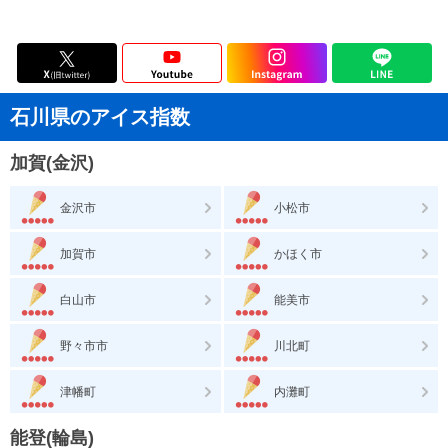
石川県のアイス指数
加賀(金沢)
金沢市
小松市
加賀市
かほく市
白山市
能美市
野々市市
川北町
津幡町
内灘町
能登(輪島)