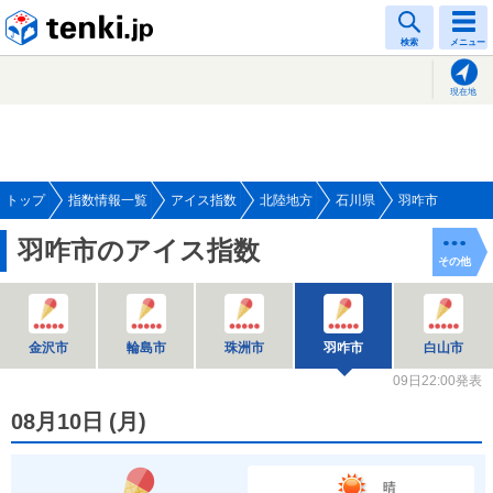
tenki.jp
検索
メニュー
現在地
トップ
指数情報一覧
アイス指数
北陸地方
石川県
羽咋市
羽咋市のアイス指数
その他
金沢市
輪島市
珠洲市
羽咋市
白山市
09日22:00発表
08月10日
(
月
)
晴