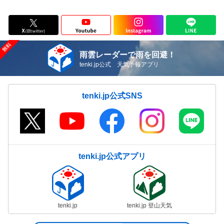
雨雲レーダーで雨を回避！
tenki.jp公式 天気予報アプリ
tenki.jp公式SNS
tenki.jp公式アプリ
tenki.jp
tenki.jp 登山天気