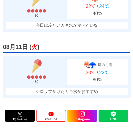
32℃
/
24℃
40%
90
今日は冷たいカキ氷が食べたいな
08月11日
(
火
)
晴のち雨
30℃
/
22℃
80%
80
シロップかけたカキ氷がおすすめ