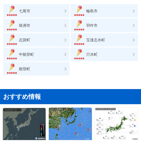
七尾市
輪島市
珠洲市
羽咋市
志賀町
宝達志水町
中能登町
穴水町
能登町
おすすめ情報