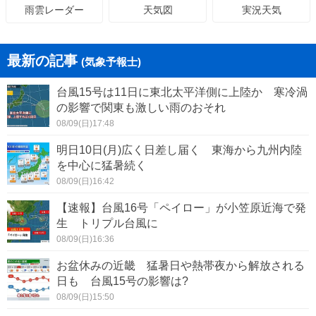
天気図
実況天気
雨雲レーダー
最新の記事
(気象予報士)
台風15号は11日に東北太平洋側に上陸か 寒冷渦
の影響で関東も激しい雨のおそれ
08/09(日)17:48
明日10日(月)広く日差し届く 東海から九州内陸
を中心に猛暑続く
08/09(日)16:42
【速報】台風16号「ペイロー」が小笠原近海で発
生 トリプル台風に
08/09(日)16:36
お盆休みの近畿 猛暑日や熱帯夜から解放される
日も 台風15号の影響は?
08/09(日)15:50