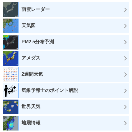
雨雲レーダー
天気図
PM2.5分布予測
アメダス
2週間天気
気象予報士のポイント解説
世界天気
地震情報