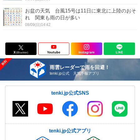
お盆の天気 台風15号は11日に東北に上陸のおそ
れ 関東も雨の日が多い
08/09(日)14:42
雨雲レーダーで雨を回避！
tenki.jp公式 天気予報アプリ
tenki.jp公式SNS
tenki.jp公式アプリ