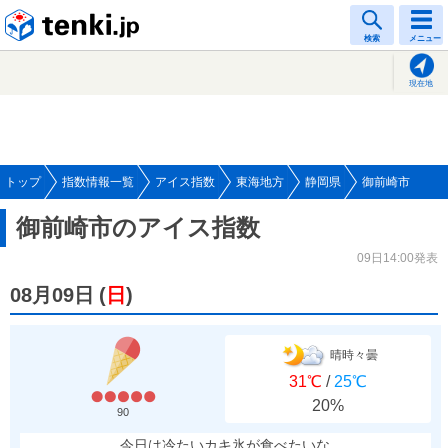
tenki.jp
検索
メニュー
現在地
トップ
指数情報一覧
アイス指数
東海地方
静岡県
御前崎市
御前崎市のアイス指数
09日14:00発表
08月09日
(
日
)
晴時々曇
31℃
/
25℃
20%
90
今日は冷たいカキ氷が食べたいな