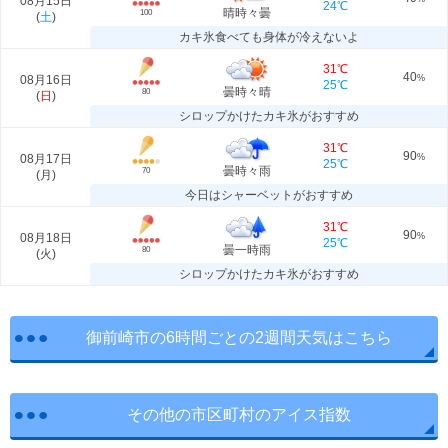
08月15日
24℃
晴時々曇
100
(
土
)
カキ氷食べても身体が冷えないよ
31℃
40
08月16日
%
25℃
曇時々晴
80
(
日
)
シロップかけたカキ氷がおすすめ
31℃
90
08月17日
%
25℃
曇時々雨
70
(
月
)
今日はシャーベットがおすすめ
31℃
90
08月18日
%
25℃
曇一時雨
80
(
火
)
シロップかけたカキ氷がおすすめ
御前崎市の6時間ごとの2週間天気はこちら
その他の市区町村のアイス指数