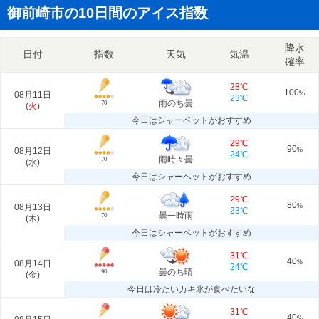
御前崎市の10日間のアイス指数
降水
日付
指数
天気
気温
確率
28℃
100
08月11日
%
23℃
雨のち曇
70
(
火
)
今日はシャーベットがおすすめ
29℃
90
08月12日
%
24℃
雨時々曇
70
(
水
)
今日はシャーベットがおすすめ
29℃
80
08月13日
%
23℃
曇一時雨
70
(
木
)
今日はシャーベットがおすすめ
31℃
40
08月14日
%
24℃
曇のち晴
90
(
金
)
今日は冷たいカキ氷が食べたいな
31℃
40
%