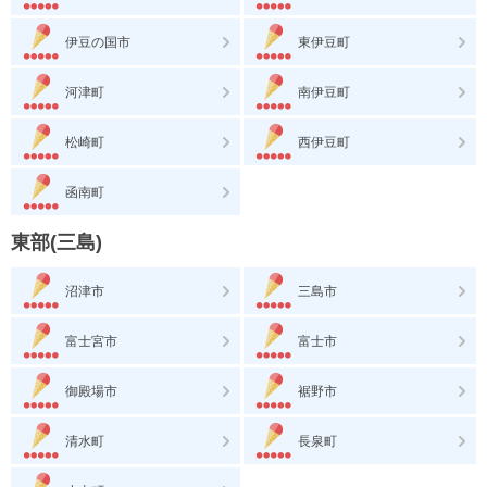
伊豆の国市
東伊豆町
河津町
南伊豆町
松崎町
西伊豆町
函南町
東部(三島)
沼津市
三島市
富士宮市
富士市
御殿場市
裾野市
清水町
長泉町