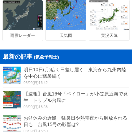
天気図
実況天気
雨雲レーダー
最新の記事
(気象予報士)
明日10日(月)広く日差し届く 東海から九州内陸
を中心に猛暑続く
08/09(日)16:42
【速報】台風16号「ペイロー」が小笠原近海で発
生 トリプル台風に
08/09(日)16:36
お盆休みの近畿 猛暑日や熱帯夜から解放される
日も 台風15号の影響は?
08/09(日)15:50