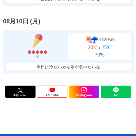
08月10日
(
月
)
晴のち雨
30℃
/
25℃
70%
90
今日は冷たいカキ氷が食べたいな