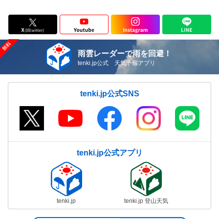
雨雲レーダーで雨を回避！
tenki.jp公式 天気予報アプリ
tenki.jp公式SNS
tenki.jp公式アプリ
tenki.jp
tenki.jp 登山天気