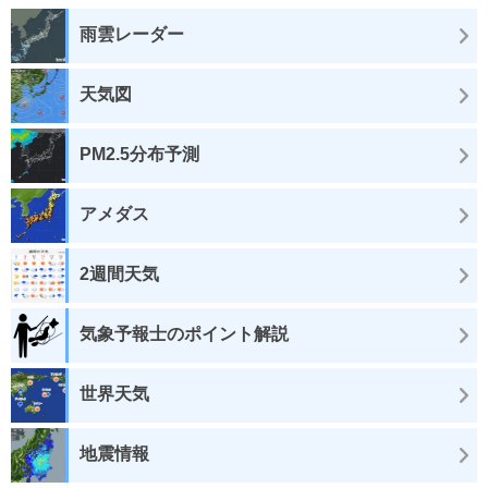
雨雲レーダー
天気図
PM2.5分布予測
アメダス
2週間天気
気象予報士のポイント解説
世界天気
地震情報