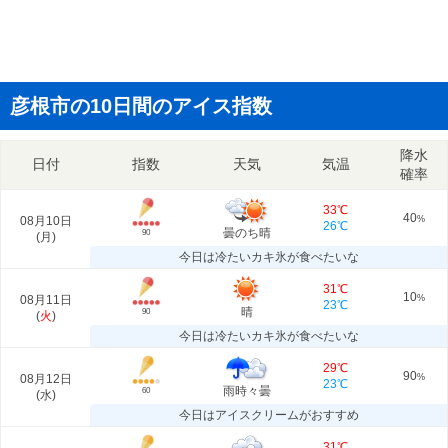
彦根市の10日間のアイス指数
降水
日付
指数
天気
気温
確率
33℃
40
08月10日
%
26℃
曇のち晴
90
(
月
)
今日は冷たいカキ氷が食べたいな
31℃
10
08月11日
%
23℃
晴
90
(
火
)
今日は冷たいカキ氷が食べたいな
29℃
90
08月12日
%
23℃
雨時々曇
60
(
水
)
今日はアイスクリームがおすすめ
31℃