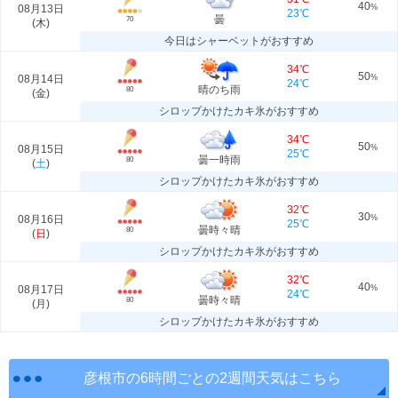
40
08月13日
%
23℃
曇
70
(
木
)
今日はシャーベットがおすすめ
34℃
50
08月14日
%
24℃
晴のち雨
80
(
金
)
シロップかけたカキ氷がおすすめ
34℃
50
08月15日
%
25℃
曇一時雨
80
(
土
)
シロップかけたカキ氷がおすすめ
32℃
30
08月16日
%
25℃
曇時々晴
80
(
日
)
シロップかけたカキ氷がおすすめ
32℃
40
08月17日
%
24℃
曇時々晴
80
(
月
)
シロップかけたカキ氷がおすすめ
彦根市の6時間ごとの2週間天気はこちら