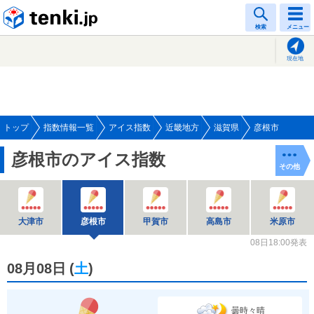
tenki.jp
検索
メニュー
現在地
トップ
指数情報一覧
アイス指数
近畿地方
滋賀県
彦根市
彦根市のアイス指数
その他
大津市
彦根市
甲賀市
高島市
米原市
08日18:00発表
08月08日
(
土
)
曇時々晴