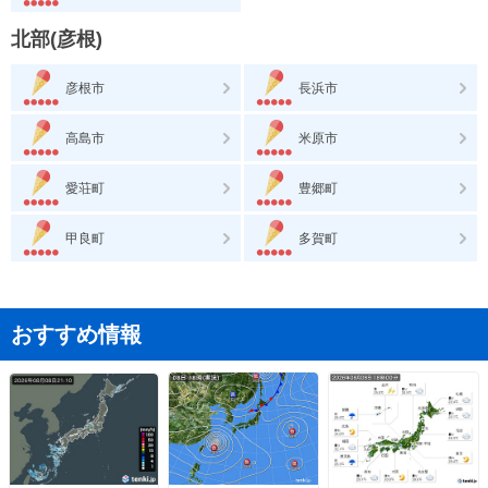
北部(彦根)
彦根市
長浜市
高島市
米原市
愛荘町
豊郷町
甲良町
多賀町
おすすめ情報