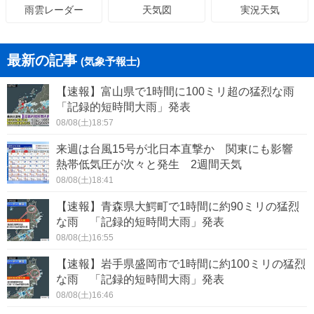
天気図
実況天気
雨雲レーダー
最新の記事
(気象予報士)
【速報】富山県で1時間に100ミリ超の猛烈な雨
「記録的短時間大雨」発表
08/08(土)18:57
来週は台風15号が北日本直撃か 関東にも影響
熱帯低気圧が次々と発生 2週間天気
08/08(土)18:41
【速報】青森県大鰐町で1時間に約90ミリの猛烈
な雨 「記録的短時間大雨」発表
08/08(土)16:55
【速報】岩手県盛岡市で1時間に約100ミリの猛烈
な雨 「記録的短時間大雨」発表
08/08(土)16:46