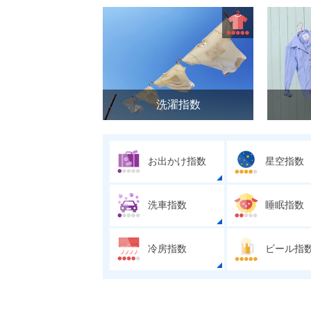
洗濯指数
お出かけ指数
星空指数
洗車指数
睡眠指数
冷房指数
ビール指