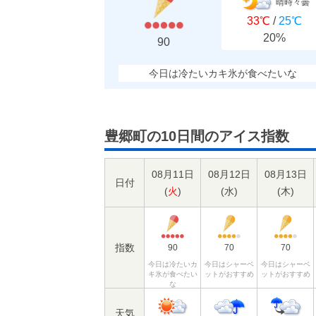
晴時々曇
33℃
/
25℃
20%
90
今日は冷たいカキ氷が食べたいな
豊郷町の10日間のアイス指数
08月11日
08月12日
08月13日
日付
(
火
)
(
水
)
(
木
)
指数
90
70
70
今日は冷たいカ
今日はシャーベ
今日はシャーベ
キ氷が食べたい
ットがおすすめ
ットがおすすめ
な
天気