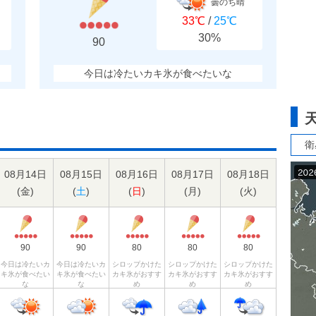
曇のち晴
33℃
/
25℃
30%
90
今日は冷たいカキ氷が食べたいな
衛
08月14日
08月15日
08月16日
08月17日
08月18日
(
金
)
(
土
)
(
日
)
(
月
)
(
火
)
90
90
80
80
80
今日は冷たいカ
今日は冷たいカ
シロップかけた
シロップかけた
シロップかけた
キ氷が食べたい
キ氷が食べたい
カキ氷がおすす
カキ氷がおすす
カキ氷がおすす
な
な
め
め
め