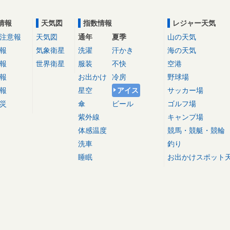
情報
天気図
指数情報
レジャー天気
注意報
天気図
通年
夏季
山の天気
報
気象衛星
洗濯
汗かき
海の天気
報
世界衛星
服装
不快
空港
報
お出かけ
冷房
野球場
報
星空
アイス
サッカー場
災
傘
ビール
ゴルフ場
紫外線
キャンプ場
体感温度
競馬・競艇・競輪
洗車
釣り
睡眠
お出かけスポット