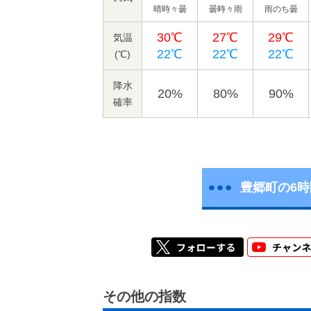
晴時々曇
曇時々雨
雨のち曇
30℃
27℃
29℃
気温
22℃
22℃
22℃
(℃)
降水
20%
80%
90%
確率
豊郷町の6
その他の指数