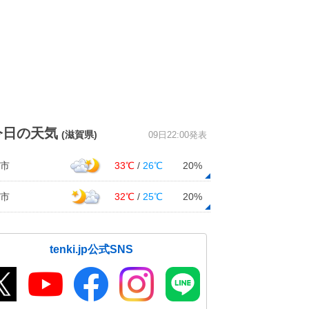
今日の天気
(滋賀県)
09日22:00発表
市
33℃
/
26℃
20%
市
32℃
/
25℃
20%
tenki.jp公式SNS