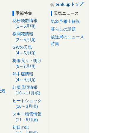
tenki.jpトップ
季節特集
天気ニュース
花粉飛散情報
気象予報士解説
(1～5月頃)
暮らしの話題
桜開花情報
放送局のニュース
(2～5月頃)
特集
GWの天気
(4～5月頃)
梅雨入り・明け
(5～7月頃)
熱中症情報
(4～9月頃)
紅葉見頃情報
天気
(10～11月頃)
ヒートショック
(10～3月頃)
スキー積雪情報
(11～5月頃)
初日の出