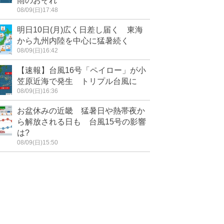
雨のおそれ
08/09(日)17:48
明日10日(月)広く日差し届く 東海
から九州内陸を中心に猛暑続く
08/09(日)16:42
【速報】台風16号「ペイロー」が小
笠原近海で発生 トリプル台風に
08/09(日)16:36
お盆休みの近畿 猛暑日や熱帯夜か
ら解放される日も 台風15号の影響
は?
08/09(日)15:50