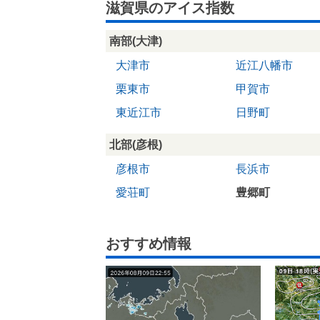
滋賀県のアイス指数
南部(大津)
大津市
近江八幡市
栗東市
甲賀市
東近江市
日野町
北部(彦根)
彦根市
長浜市
愛荘町
豊郷町
おすすめ情報