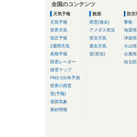
全国のコンテンツ
天気予報
観測
防災
天気予報
雨雲(過去)
警報・
世界天気
アメダス実況
地震情
気圧予報
実況天気
津波情
2週間天気
過去天気
火山情
長期予報
雷(実況)
台風情
雨雲レーダー
知る防
積雪マップ
PM2.5分布予測
世界の雨雲
雷(予報)
道路気象
黄砂情報