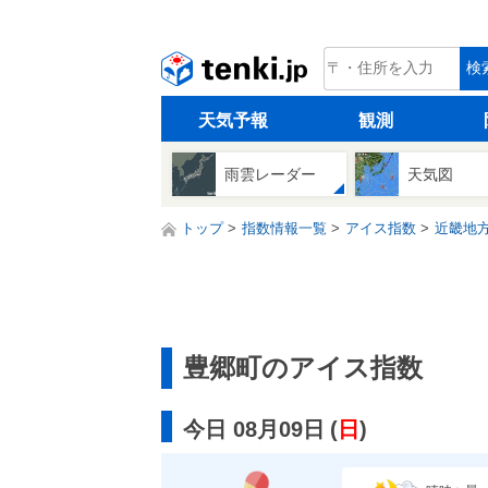
tenki.jp
検
天気予報
観測
雨雲レーダー
天気図
トップ
指数情報一覧
アイス指数
近畿地
豊郷町のアイス指数
今日 08月09日
(
日
)