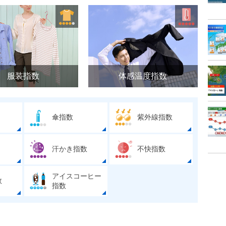
服装指数
体感温度指数
傘指数
紫外線指数
汗かき指数
不快指数
アイスコーヒー
数
指数