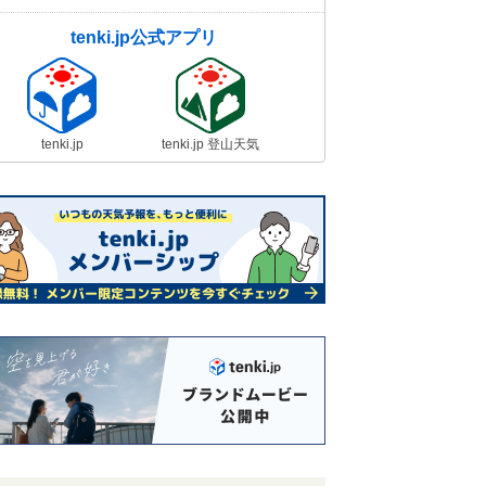
tenki.jp公式アプリ
tenki.jp
tenki.jp 登山天気