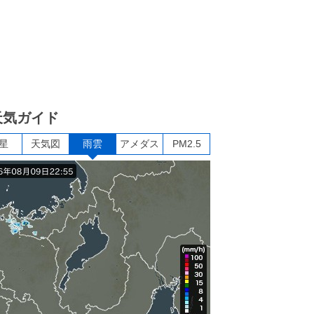
天気ガイド
星
天気図
雨雲
アメダス
PM2.5