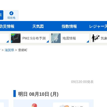
索
現在地
防災情報
天気図
指数情報
レジャー
PM2.5分布予測
地震情報
気
方
滋賀県
豊郷町
09日20:00発表
明日 08月10日
(
月
)