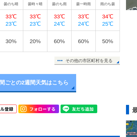
曇のち晴
曇時々晴
曇のち雨
曇一時雨
雨のち曇
33℃
33℃
33℃
33℃
34℃
23℃
23℃
24℃
24℃
25℃
30%
20%
60%
60%
50%
その他の市区町村を見る
時間ごとの2週間天気はこちら