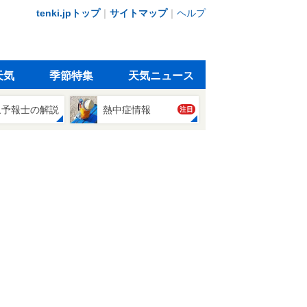
tenki.jpトップ
｜
サイトマップ
｜
ヘルプ
天気
季節特集
天気ニュース
象予報士の解説
熱中症情報
注目