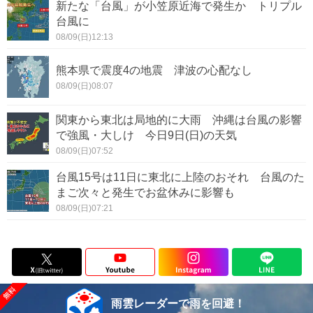
新たな「台風」が小笠原近海で発生か トリプル
台風に
08/09(日)12:13
熊本県で震度4の地震 津波の心配なし
08/09(日)08:07
関東から東北は局地的に大雨 沖縄は台風の影響
で強風・大しけ 今日9日(日)の天気
08/09(日)07:52
台風15号は11日に東北に上陸のおそれ 台風のた
まご次々と発生でお盆休みに影響も
08/09(日)07:21
雨雲レーダーで雨を回避！