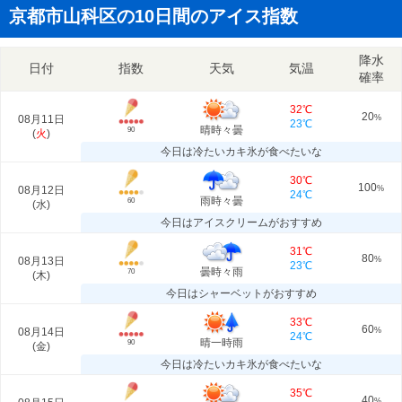
京都市山科区の10日間のアイス指数
降水
日付
指数
天気
気温
確率
32℃
20
08月11日
%
23℃
晴時々曇
90
(
火
)
今日は冷たいカキ氷が食べたいな
30℃
100
08月12日
%
24℃
雨時々曇
60
(
水
)
今日はアイスクリームがおすすめ
31℃
80
08月13日
%
23℃
曇時々雨
70
(
木
)
今日はシャーベットがおすすめ
33℃
60
08月14日
%
24℃
晴一時雨
90
(
金
)
今日は冷たいカキ氷が食べたいな
35℃
40
%