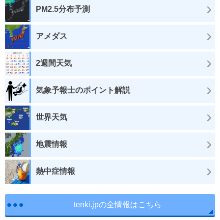
PM2.5分布予測
アメダス
2週間天気
気象予報士のポイント解説
世界天気
地震情報
熱中症情報
tenki.jpの全情報はこちら