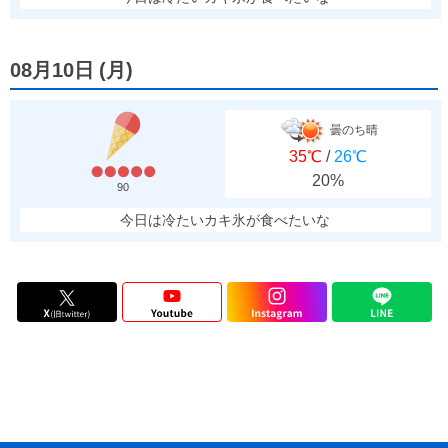
08月10日
(
月
)
曇のち晴
35℃
/
26℃
20%
90
今日は冷たいカキ氷が食べたいな