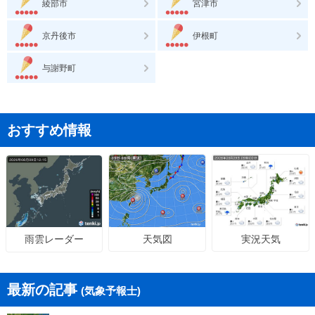
綾部市
宮津市
京丹後市
伊根町
与謝野町
おすすめ情報
天気図
実況天気
雨雲レーダー
最新の記事
(気象予報士)