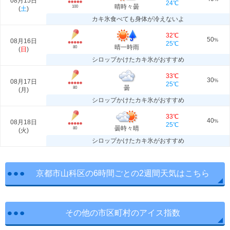
08月15日
24℃
晴時々曇
100
(
土
)
カキ氷食べても身体が冷えないよ
32℃
50
08月16日
%
25℃
晴一時雨
80
(
日
)
シロップかけたカキ氷がおすすめ
33℃
30
08月17日
%
25℃
曇
80
(
月
)
シロップかけたカキ氷がおすすめ
33℃
40
08月18日
%
25℃
曇時々晴
80
(
火
)
シロップかけたカキ氷がおすすめ
京都市山科区の6時間ごとの2週間天気はこちら
その他の市区町村のアイス指数