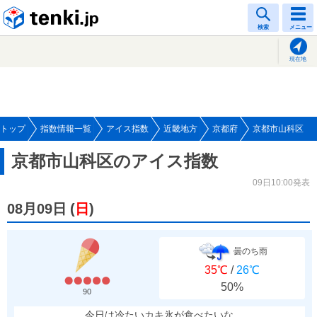
tenki.jp
検索
メニュー
現在地
トップ
指数情報一覧
アイス指数
近畿地方
京都府
京都市山科区
京都市山科区のアイス指数
09日10:00発表
08月09日
(
日
)
曇のち雨
35℃
/
26℃
50%
90
今日は冷たいカキ氷が食べたいな