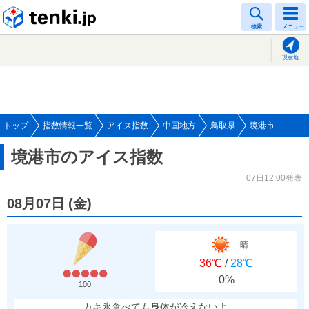
tenki.jp
検索
メニュー
現在地
トップ
指数情報一覧
アイス指数
中国地方
鳥取県
境港市
境港市のアイス指数
07日12:00発表
08月07日
(
金
)
晴
36℃
/
28℃
0%
100
カキ氷食べても身体が冷えないよ