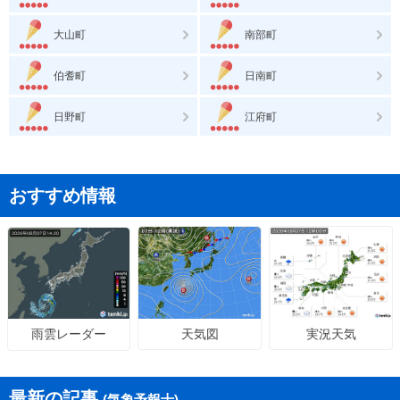
大山町
南部町
伯耆町
日南町
日野町
江府町
おすすめ情報
天気図
実況天気
雨雲レーダー
最新の記事
(気象予報士)