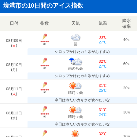
境港市の10日間のアイス指数
降水
日付
指数
天気
気温
確率
33℃
40
08月09日
%
27℃
曇
80
(
日
)
シロップかけたカキ氷がおすすめ
32℃
60
08月10日
%
27℃
雨のち曇
80
(
月
)
シロップかけたカキ氷がおすすめ
31℃
20
08月11日
%
25℃
晴時々曇
90
(
火
)
今日は冷たいカキ氷が食べたいな
31℃
30
08月12日
%
24℃
晴時々曇
90
(
水
)
今日は冷たいカキ氷が食べたいな
32℃
10
%