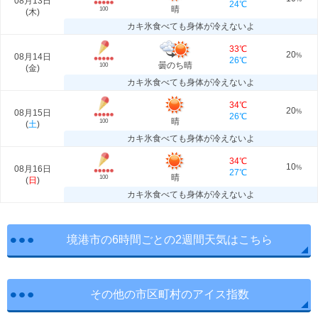
08月13日
24℃
晴
100
(
木
)
カキ氷食べても身体が冷えないよ
33℃
20
08月14日
%
26℃
曇のち晴
100
(
金
)
カキ氷食べても身体が冷えないよ
34℃
20
08月15日
%
26℃
晴
100
(
土
)
カキ氷食べても身体が冷えないよ
34℃
10
08月16日
%
27℃
晴
100
(
日
)
カキ氷食べても身体が冷えないよ
境港市の6時間ごとの2週間天気はこちら
その他の市区町村のアイス指数