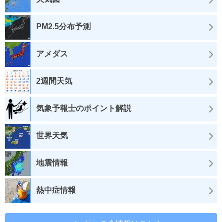
PM2.5分布予測
アメダス
2週間天気
気象予報士のポイント解説
世界天気
地震情報
熱中症情報