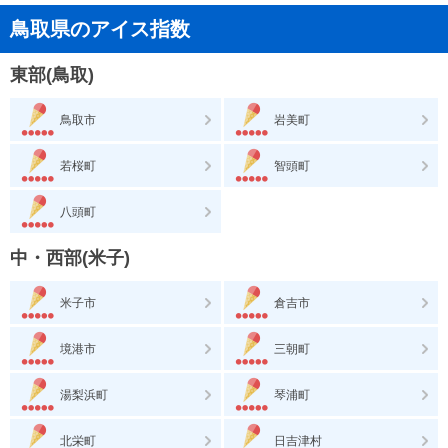
鳥取県のアイス指数
東部(鳥取)
鳥取市
岩美町
若桜町
智頭町
八頭町
中・西部(米子)
米子市
倉吉市
境港市
三朝町
湯梨浜町
琴浦町
北栄町
日吉津村