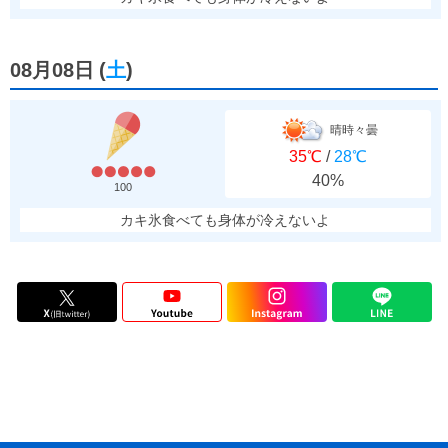
08月08日
(
土
)
晴時々曇
35℃
/
28℃
40%
100
カキ氷食べても身体が冷えないよ