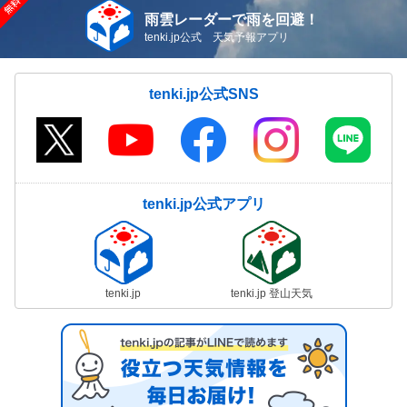
雨雲レーダーで雨を回避！
tenki.jp公式 天気予報アプリ
tenki.jp公式SNS
tenki.jp公式アプリ
tenki.jp
tenki.jp 登山天気