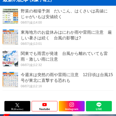
野菜の相場予測 だいこん、はくさいは高値に
じゃがいもは安値続く
08/07(金)14:00
東海地方のお盆休みはにわか雨や雷雨に注意 厳
しい暑さは続く 台風の影響は?
08/07(金)13:01
関東でも雨雲が発達 台風から離れていても雷
雨・激しい雨に注意
08/07(金)12:32
今週末は突然の雨や雷雨に注意 12日頃は台風15
号が東北に直撃する恐れも
08/07(金)12:16