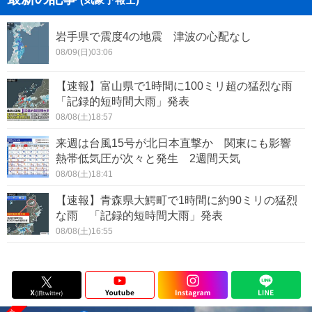
岩手県で震度4の地震 津波の心配なし
08/09(日)03:06
【速報】富山県で1時間に100ミリ超の猛烈な雨
「記録的短時間大雨」発表
08/08(土)18:57
来週は台風15号が北日本直撃か 関東にも影響
熱帯低気圧が次々と発生 2週間天気
08/08(土)18:41
【速報】青森県大鰐町で1時間に約90ミリの猛烈
な雨 「記録的短時間大雨」発表
08/08(土)16:55