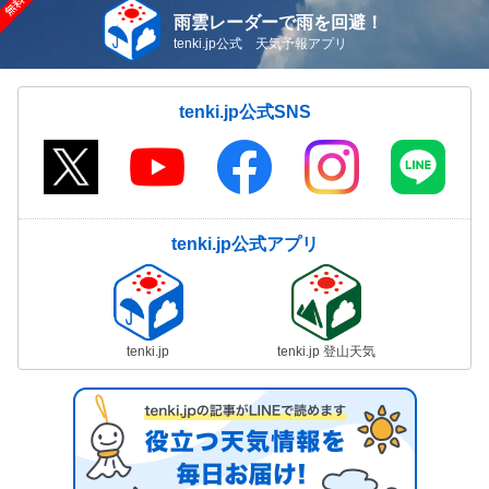
雨雲レーダーで雨を回避！
tenki.jp公式 天気予報アプリ
tenki.jp公式SNS
tenki.jp公式アプリ
tenki.jp
tenki.jp 登山天気