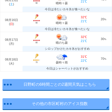
08月15日
21℃
晴時々曇
90
(
土
)
今日は冷たいカキ氷が食べたいな
32℃
20
08月16日
%
21℃
晴時々曇
90
(
日
)
今日は冷たいカキ氷が食べたいな
32℃
30
08月17日
%
21℃
晴のち曇
80
(
月
)
シロップかけたカキ氷がおすすめ
31℃
70
08月18日
%
22℃
曇時々雨
70
(
火
)
今日はシャーベットがおすすめ
日野町の6時間ごとの2週間天気はこちら
その他の市区町村のアイス指数