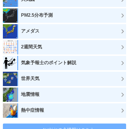
PM2.5分布予測
アメダス
2週間天気
気象予報士のポイント解説
世界天気
地震情報
熱中症情報