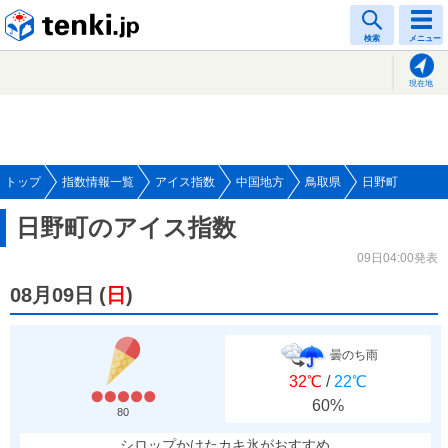
tenki.jp
検索
メニュー
現在地
トップ
指数情報一覧
アイス指数
中国地方
鳥取県
日野町
日野町のアイス指数
09日04:00発表
08月09日
(
日
)
曇のち雨
32℃
/
22℃
60%
80
シロップかけたカキ氷がおすすめ