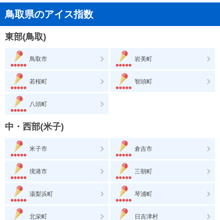
鳥取県のアイス指数
東部(鳥取)
鳥取市
岩美町
若桜町
智頭町
八頭町
中・西部(米子)
米子市
倉吉市
境港市
三朝町
湯梨浜町
琴浦町
北栄町
日吉津村