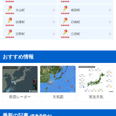
大山町
南部町
伯耆町
日南町
日野町
江府町
おすすめ情報
天気図
実況天気
雨雲レーダー
最新の記事
(気象予報士)