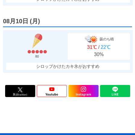
08月10日
(
月
)
曇のち晴
31℃
/
22℃
30%
80
シロップかけたカキ氷がおすすめ