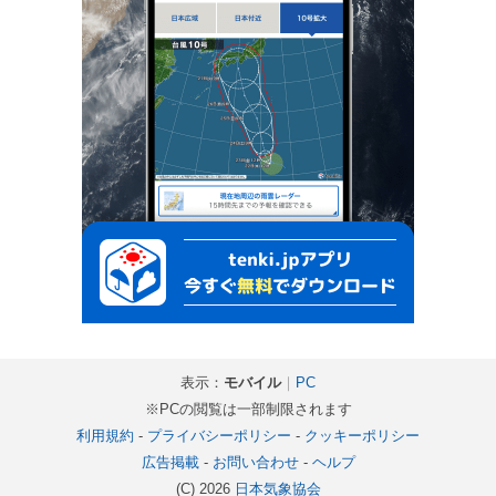
表示：
モバイル
｜
PC
※PCの閲覧は一部制限されます
利用規約
-
プライバシーポリシー
-
クッキーポリシー
広告掲載
-
お問い合わせ
-
ヘルプ
(C) 2026
日本気象協会