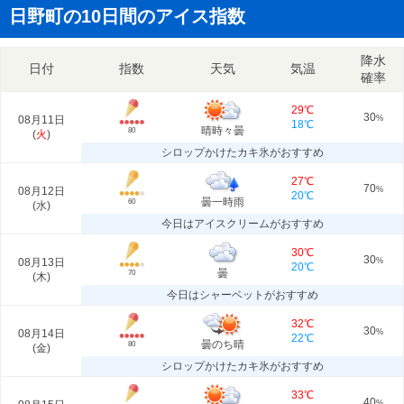
日野町の10日間のアイス指数
降水
日付
指数
天気
気温
確率
29℃
30
08月11日
%
18℃
晴時々曇
80
(
火
)
シロップかけたカキ氷がおすすめ
27℃
70
08月12日
%
20℃
曇一時雨
60
(
水
)
今日はアイスクリームがおすすめ
30℃
30
08月13日
%
20℃
曇
70
(
木
)
今日はシャーベットがおすすめ
32℃
30
08月14日
%
22℃
曇のち晴
80
(
金
)
シロップかけたカキ氷がおすすめ
33℃
40
%