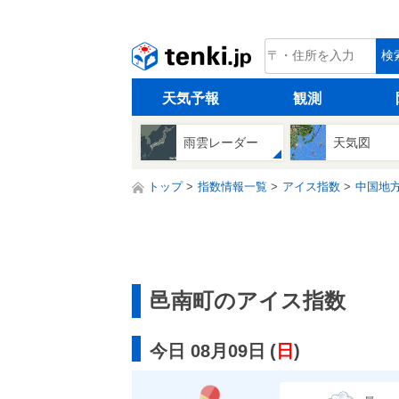
tenki.jp
検
天気予報
観測
雨雲レーダー
天気図
トップ
指数情報一覧
アイス指数
中国地
邑南町のアイス指数
今日 08月09日
(
日
)