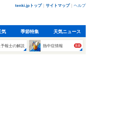
tenki.jpトップ
｜
サイトマップ
｜
ヘルプ
天気
季節特集
天気ニュース
象予報士の解説
熱中症情報
注目