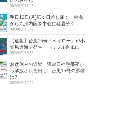
雨のおそれ
08/09(日)17:48
明日10日(月)広く日差し届く 東海
から九州内陸を中心に猛暑続く
08/09(日)16:42
【速報】台風16号「ペイロー」が小
笠原近海で発生 トリプル台風に
08/09(日)16:36
お盆休みの近畿 猛暑日や熱帯夜か
ら解放される日も 台風15号の影響
は?
08/09(日)15:50