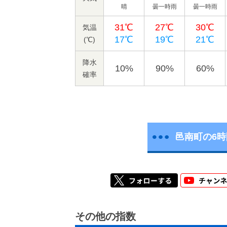
晴
曇一時雨
曇一時雨
31℃
27℃
30℃
気温
17℃
19℃
21℃
(℃)
降水
10%
90%
60%
確率
邑南町の6
その他の指数