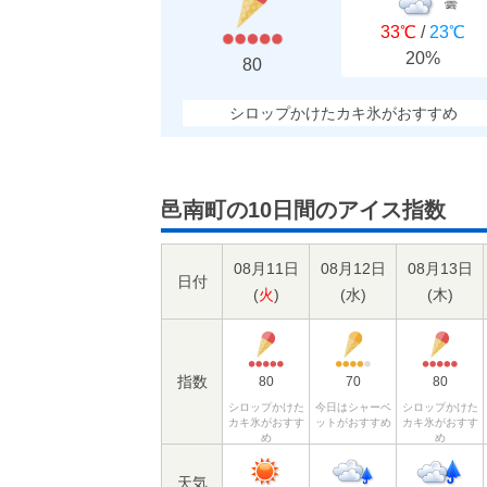
曇
33℃
/
23℃
20%
80
シロップかけたカキ氷がおすすめ
邑南町の10日間のアイス指数
08月11日
08月12日
08月13日
日付
(
火
)
(
水
)
(
木
)
指数
80
70
80
シロップかけた
今日はシャーベ
シロップかけた
カキ氷がおすす
ットがおすすめ
カキ氷がおすす
め
め
天気