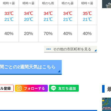
晴時々曇
晴時々曇
晴のち雨
晴のち曇
晴時々曇
33℃
34℃
34℃
34℃
35℃
21℃
20℃
21℃
21℃
21℃
40%
20%
70%
40%
40%
その他の市区町村を見る
時間ごとの2週間天気はこちら