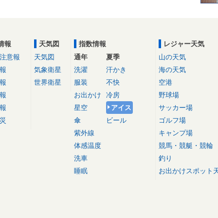
情報
天気図
指数情報
レジャー天気
注意報
天気図
通年
夏季
山の天気
報
気象衛星
洗濯
汗かき
海の天気
報
世界衛星
服装
不快
空港
報
お出かけ
冷房
野球場
報
星空
アイス
サッカー場
災
傘
ビール
ゴルフ場
紫外線
キャンプ場
体感温度
競馬・競艇・競輪
洗車
釣り
睡眠
お出かけスポット