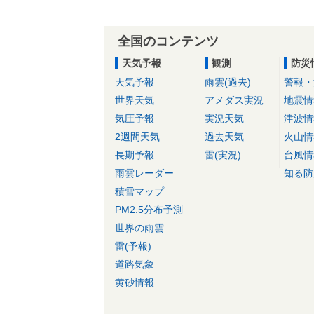
全国のコンテンツ
天気予報
観測
防災
天気予報
雨雲(過去)
警報・
世界天気
アメダス実況
地震情
気圧予報
実況天気
津波情
2週間天気
過去天気
火山情
長期予報
雷(実況)
台風情
雨雲レーダー
知る防
積雪マップ
PM2.5分布予測
世界の雨雲
雷(予報)
道路気象
黄砂情報