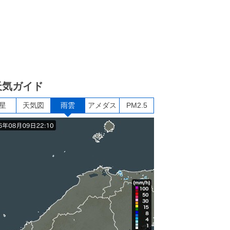
天気ガイド
星
天気図
雨雲
アメダス
PM2.5