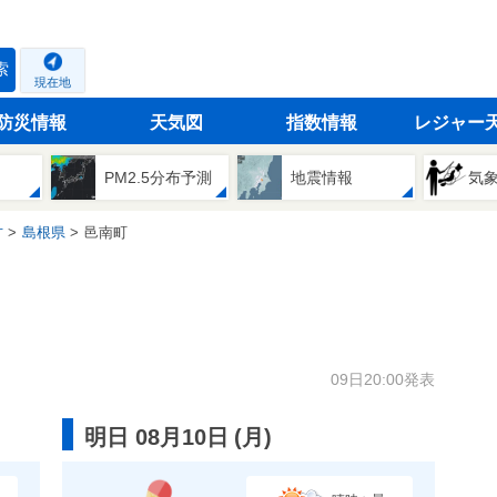
索
現在地
防災情報
天気図
指数情報
レジャー
PM2.5分布予測
地震情報
気
方
島根県
邑南町
09日20:00発表
明日 08月10日
(
月
)