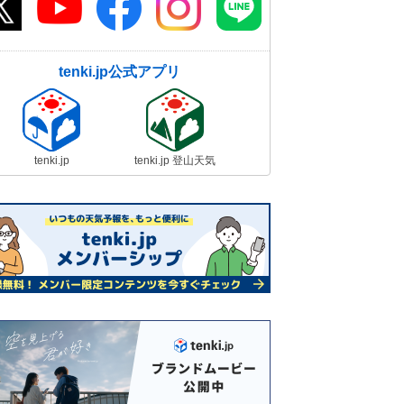
tenki.jp公式アプリ
tenki.jp
tenki.jp 登山天気