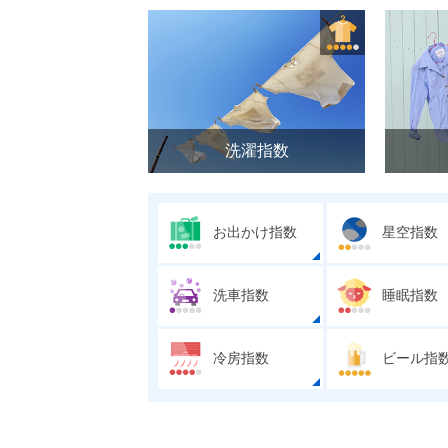
洗濯指数
お出かけ指数
星空指数
洗車指数
睡眠指数
冷房指数
ビール指