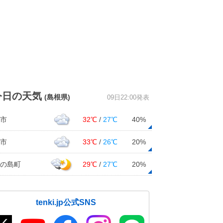
今日の天気
(島根県)
09日22:00発表
市
32℃
/
27℃
40%
市
33℃
/
26℃
20%
の島町
29℃
/
27℃
20%
tenki.jp公式SNS