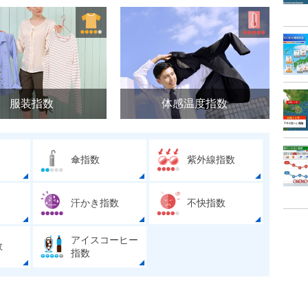
服装指数
体感温度指数
傘指数
紫外線指数
汗かき指数
不快指数
アイスコーヒー
数
指数