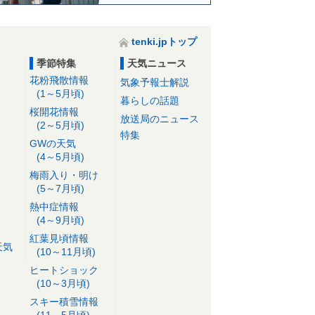
tenki.jpトップ
季節特集
天気ニュース
花粉飛散情報
気象予報士解説
(1～5月頃)
暮らしの話題
桜開花情報
放送局のニュース
(2～5月頃)
特集
GWの天気
(4～5月頃)
梅雨入り・明け
(5～7月頃)
熱中症情報
(4～9月頃)
紅葉見頃情報
天気
(10～11月頃)
ヒートショック
(10～3月頃)
スキー積雪情報