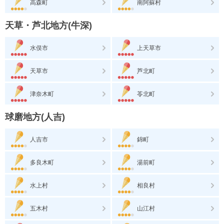
高森町
南阿蘇村
天草・芦北地方(牛深)
水俣市
上天草市
天草市
芦北町
津奈木町
苓北町
球磨地方(人吉)
人吉市
錦町
多良木町
湯前町
水上村
相良村
五木村
山江村