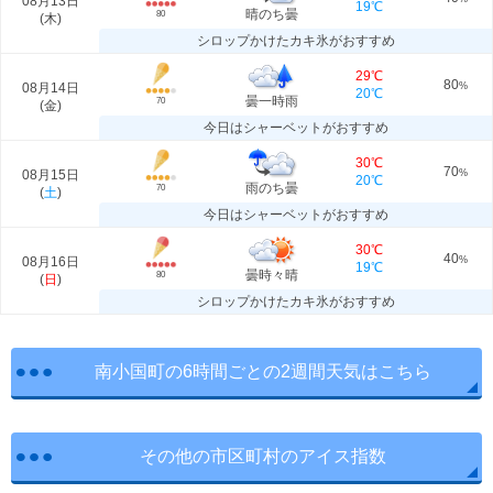
08月13日
19℃
晴のち曇
80
(
木
)
シロップかけたカキ氷がおすすめ
29℃
80
08月14日
%
20℃
曇一時雨
70
(
金
)
今日はシャーベットがおすすめ
30℃
70
08月15日
%
20℃
雨のち曇
70
(
土
)
今日はシャーベットがおすすめ
30℃
40
08月16日
%
19℃
曇時々晴
80
(
日
)
シロップかけたカキ氷がおすすめ
南小国町の6時間ごとの2週間天気はこちら
その他の市区町村のアイス指数