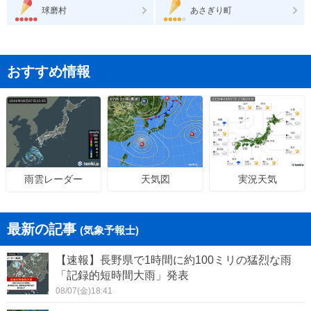
球磨村
あさぎり町
おすすめ情報
天気図
実況天気
雨雲レーダー
最新の記事
(気象予報士)
【速報】長野県で1時間に約100ミリの猛烈な雨
「記録的短時間大雨」発表
08/07(金)18:41