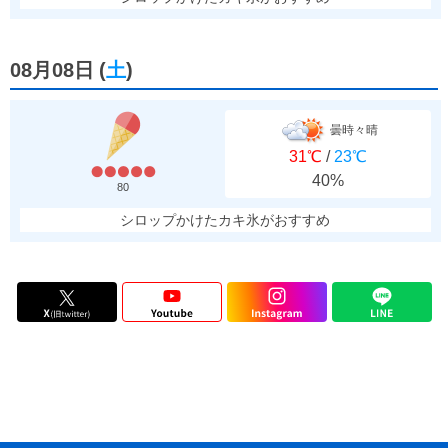
08月08日
(
土
)
曇時々晴
31℃
/
23℃
40%
80
シロップかけたカキ氷がおすすめ