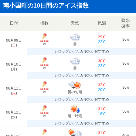
南小国町の10日間のアイス指数
降水
日付
指数
天気
気温
確率
29℃
30
08月09日
%
22℃
曇
80
(
日
)
シロップかけたカキ氷がおすすめ
30℃
30
08月10日
%
23℃
曇
80
(
月
)
シロップかけたカキ氷がおすすめ
32℃
30
08月11日
%
20℃
曇のち晴
80
(
火
)
シロップかけたカキ氷がおすすめ
31℃
50
08月12日
%
18℃
晴一時雨
80
(
水
)
シロップかけたカキ氷がおすすめ
31℃
40
%