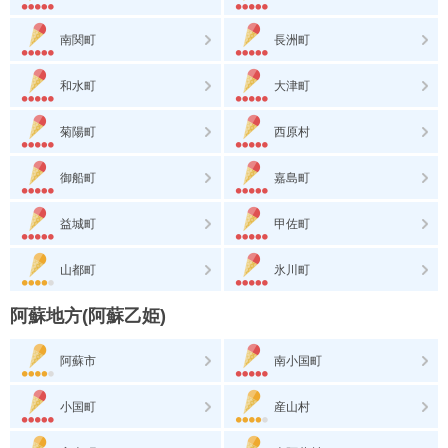
南関町
長洲町
和水町
大津町
菊陽町
西原村
御船町
嘉島町
益城町
甲佐町
山都町
氷川町
阿蘇地方(阿蘇乙姫)
阿蘇市
南小国町
小国町
産山村