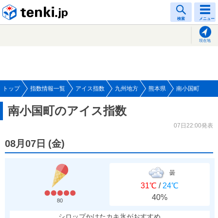
tenki.jp
検索
メニュー
現在地
トップ
指数情報一覧
アイス指数
九州地方
熊本県
南小国町
南小国町のアイス指数
07日22:00発表
08月07日
(
金
)
曇
31℃
/
24℃
40%
80
シロップかけたカキ氷がおすすめ