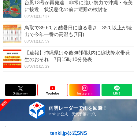
台風13号が再発達 非常に強い勢力で沖縄・奄美
に接近 状況悪化の前に避難の検討を
08/07(金)17:37
鳥取で39.6℃と酷暑日に迫る暑さ 35℃以上が続
出で今年一番の高温も(7日)
08/07(金)15:59
【速報】沖縄県は今後3時間以内に線状降水帯発
生のおそれ 7日15時10分発表
08/07(金)15:29
雨雲レーダーで雨を回避！
tenki.jp公式 天気予報アプリ
tenki.jp公式SNS