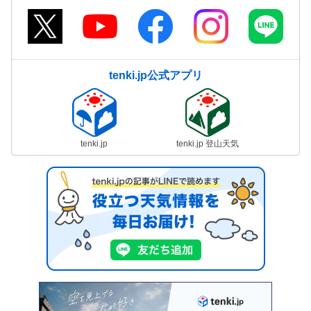
tenki.jp公式アプリ
tenki.jp
tenki.jp 登山天気