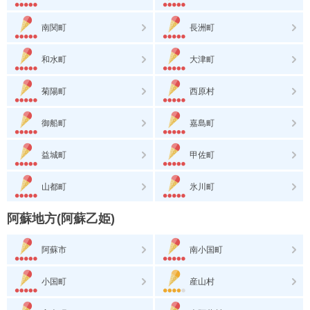
南関町
長洲町
和水町
大津町
菊陽町
西原村
御船町
嘉島町
益城町
甲佐町
山都町
氷川町
阿蘇地方(阿蘇乙姫)
阿蘇市
南小国町
小国町
産山村