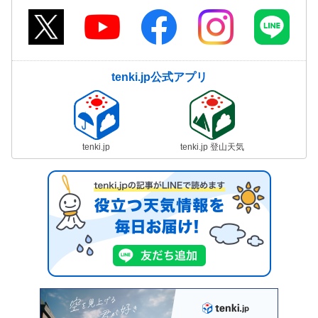
tenki.jp公式アプリ
tenki.jp
tenki.jp 登山天気