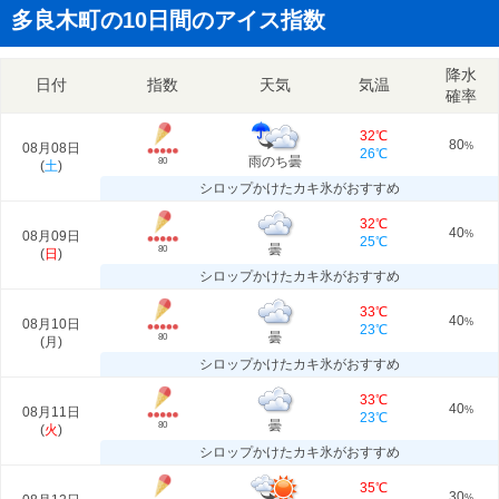
多良木町の10日間のアイス指数
降水
日付
指数
天気
気温
確率
32℃
80
08月08日
%
26℃
雨のち曇
80
(
土
)
シロップかけたカキ氷がおすすめ
32℃
40
08月09日
%
25℃
曇
80
(
日
)
シロップかけたカキ氷がおすすめ
33℃
40
08月10日
%
23℃
曇
80
(
月
)
シロップかけたカキ氷がおすすめ
33℃
40
08月11日
%
23℃
曇
80
(
火
)
シロップかけたカキ氷がおすすめ
35℃
30
%