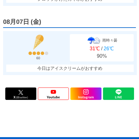
08月07日
(
金
)
雨時々曇
31℃
/
26℃
90%
60
今日はアイスクリームがおすすめ