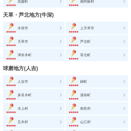
高森町
南阿蘇村
天草・芦北地方(牛深)
水俣市
上天草市
天草市
芦北町
津奈木町
苓北町
球磨地方(人吉)
人吉市
錦町
多良木町
湯前町
水上村
相良村
五木村
山江村