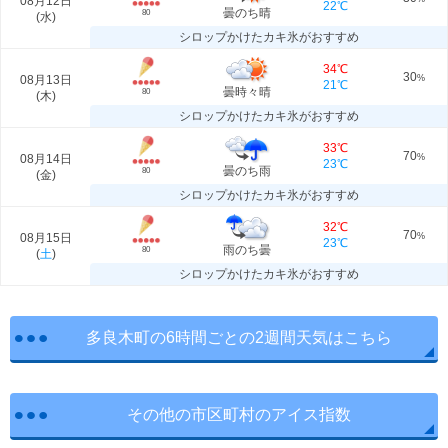
08月12日
22℃
曇のち晴
80
(
水
)
シロップかけたカキ氷がおすすめ
34℃
30
08月13日
%
21℃
曇時々晴
80
(
木
)
シロップかけたカキ氷がおすすめ
33℃
70
08月14日
%
23℃
曇のち雨
80
(
金
)
シロップかけたカキ氷がおすすめ
32℃
70
08月15日
%
23℃
雨のち曇
80
(
土
)
シロップかけたカキ氷がおすすめ
多良木町の6時間ごとの2週間天気はこちら
その他の市区町村のアイス指数