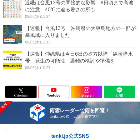
近畿は台風13号の間接的な影響 8日頃まで高波
に注意 40℃に迫る暑さの所も
08/06(木)11:24
【速報】台風13号 沖縄県の大東島地方の一部が
暴風域に入りました
08/06(木)11:13
【速報】沖縄県は今日6日の夕方以降「線状降水
帯」発生の可能性 避難の検討や準備を
08/06(木)10:27
雨雲レーダーで雨を回避！
tenki.jp公式 天気予報アプリ
tenki.jp公式SNS