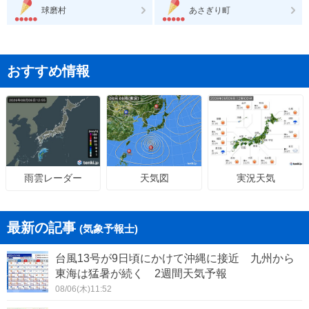
球磨村
あさぎり町
おすすめ情報
天気図
実況天気
雨雲レーダー
最新の記事
(気象予報士)
台風13号が9日頃にかけて沖縄に接近 九州から
東海は猛暑が続く 2週間天気予報
08/06(木)11:52