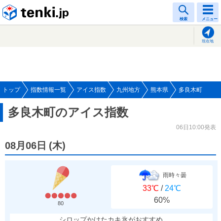
tenki.jp
検索
メニュー
現在地
トップ
指数情報一覧
アイス指数
九州地方
熊本県
多良木町
多良木町のアイス指数
06日10:00発表
08月06日
(
木
)
雨時々曇
33℃
/
24℃
60%
80
シロップかけたカキ氷がおすすめ