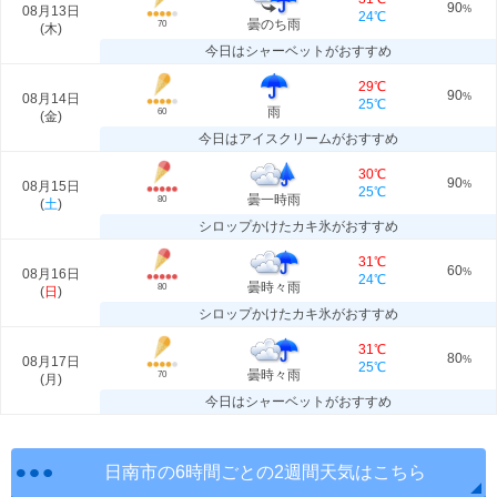
90
08月13日
%
24℃
曇のち雨
70
(
木
)
今日はシャーベットがおすすめ
29℃
90
08月14日
%
25℃
雨
60
(
金
)
今日はアイスクリームがおすすめ
30℃
90
08月15日
%
25℃
曇一時雨
80
(
土
)
シロップかけたカキ氷がおすすめ
31℃
60
08月16日
%
24℃
曇時々雨
80
(
日
)
シロップかけたカキ氷がおすすめ
31℃
80
08月17日
%
25℃
曇時々雨
70
(
月
)
今日はシャーベットがおすすめ
日南市の6時間ごとの2週間天気はこちら