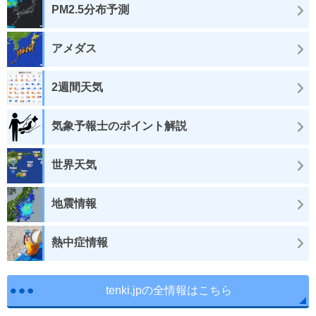
PM2.5分布予測
アメダス
2週間天気
気象予報士のポイント解説
世界天気
地震情報
熱中症情報
tenki.jpの全情報はこちら