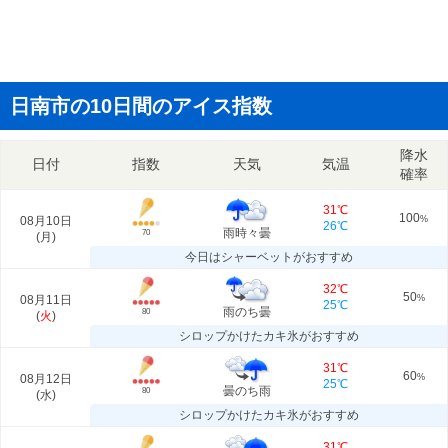
日南市の10日間のアイス指数
降水
日付
指数
天気
気温
確率
31℃
100
08月10日
%
26℃
雨時々曇
70
(
月
)
今日はシャーベットがおすすめ
32℃
50
08月11日
%
25℃
雨のち曇
80
(
火
)
シロップかけたカキ氷がおすすめ
31℃
60
08月12日
%
25℃
曇のち雨
80
(
水
)
シロップかけたカキ氷がおすすめ
31℃