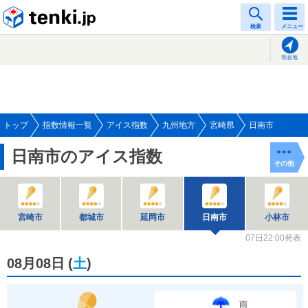
tenki.jp
検索
メニュー
現在地
トップ
指数情報一覧
アイス指数
九州地方
宮崎県
日南市
日南市のアイス指数
その他
宮崎市
都城市
延岡市
日南市
小林市
07日22:00発表
08月08日
(
土
)
雨