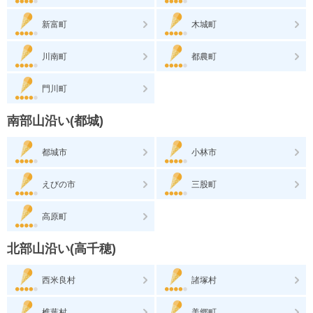
新富町
木城町
川南町
都農町
門川町
南部山沿い(都城)
都城市
小林市
えびの市
三股町
高原町
北部山沿い(高千穂)
西米良村
諸塚村
椎葉村
美郷町