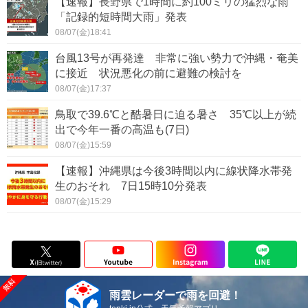
【速報】長野県で1時間に約100ミリの猛烈な雨
「記録的短時間大雨」発表
08/07(金)18:41
台風13号が再発達 非常に強い勢力で沖縄・奄美
に接近 状況悪化の前に避難の検討を
08/07(金)17:37
鳥取で39.6℃と酷暑日に迫る暑さ 35℃以上が続
出で今年一番の高温も(7日)
08/07(金)15:59
【速報】沖縄県は今後3時間以内に線状降水帯発
生のおそれ 7日15時10分発表
08/07(金)15:29
雨雲レーダーで雨を回避！