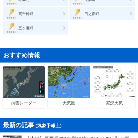
高千穂町
日之影町
五ヶ瀬町
おすすめ情報
天気図
実況天気
雨雲レーダー
最新の記事
(気象予報士)