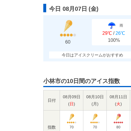
今日 08月07日
(
金
)
雨
29℃
/
26℃
100%
60
今日はアイスクリームがおすすめ
小林市の10日間のアイス指数
08月09日
08月10日
08月11日
日付
(
日
)
(
月
)
(
火
)
指数
70
70
80