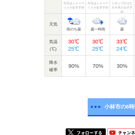
今日はシャーベ
今日はシャーベ
シロップかけた
ットがおすすめ
ットがおすすめ
カキ氷がおすす
め
天気
雨のち曇
曇一時雨
曇
30℃
30℃
33℃
気温
25℃
25℃
24℃
(℃)
降水
90%
70%
30%
確率
小林市の6