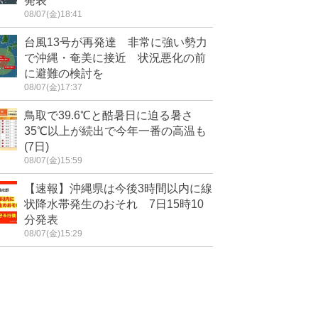
発表
08/07(金)18:41
台風13号が再発達 非常に強い勢力
で沖縄・奄美に接近 状況悪化の前
に避難の検討を
08/07(金)17:37
鳥取で39.6℃と酷暑日に迫る暑さ
35℃以上が続出で今年一番の高温も
(7日)
08/07(金)15:59
【速報】沖縄県は今後3時間以内に線
状降水帯発生のおそれ 7日15時10
分発表
08/07(金)15:29