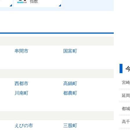
指数
串間市
国富町
宮崎
西都市
高鍋町
川南町
都農町
延岡
都城
高千
えびの市
三股町