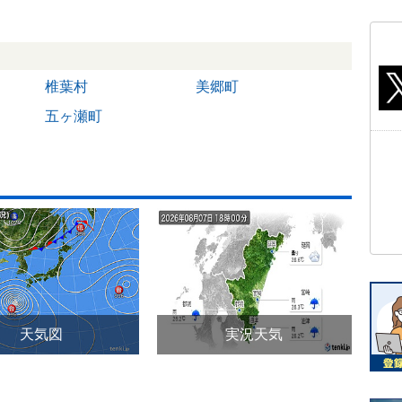
椎葉村
美郷町
五ヶ瀬町
天気図
実況天気