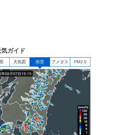
天気ガイド
星
天気図
雨雲
アメダス
PM2.5