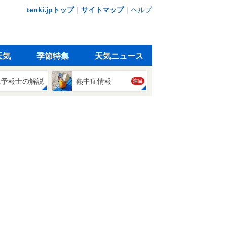
tenki.jpトップ
｜
サイトマップ
｜
ヘルプ
天気
季節特集
天気ニュース
象予報士の解説
熱中症情報
注目