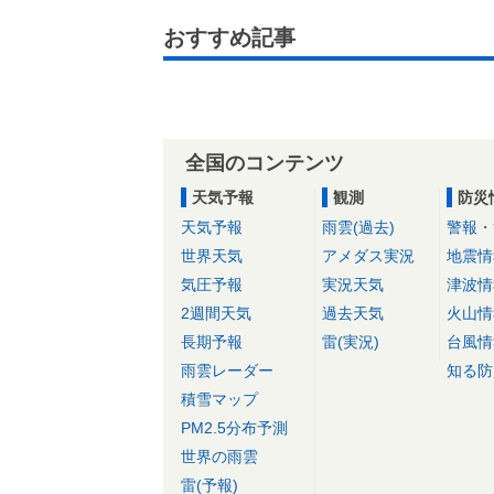
おすすめ記事
全国のコンテンツ
天気予報
観測
防災
天気予報
雨雲(過去)
警報・
世界天気
アメダス実況
地震情
気圧予報
実況天気
津波情
2週間天気
過去天気
火山情
長期予報
雷(実況)
台風情
雨雲レーダー
知る防
積雪マップ
PM2.5分布予測
世界の雨雲
雷(予報)