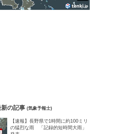
最新の記事
(気象予報士)
【速報】長野県で1時間に約100ミリ
の猛烈な雨 「記録的短時間大雨」