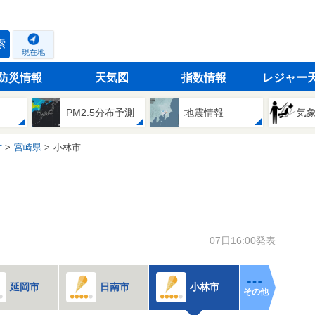
索
現在地
防災情報
天気図
指数情報
レジャー
PM2.5分布予測
地震情報
気
方
宮崎県
小林市
07日16:00発表
延岡市
日南市
小林市
その他