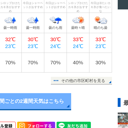
シロップかけた
今日はシャーベ
今日はシャーベ
シロップかけた
今日は冷たいカ
カキ氷がおすす
ットがおすすめ
ットがおすすめ
カキ氷がおすす
キ氷が食べたい
め
め
な
曇一時雨
曇一時雨
曇のち雨
曇時々晴
晴のち曇
32℃
30℃
30℃
33℃
33℃
23℃
23℃
24℃
24℃
23℃
70%
70%
70%
40%
30%
その他の市区町村を見る
時間ごとの2週間天気はこちら