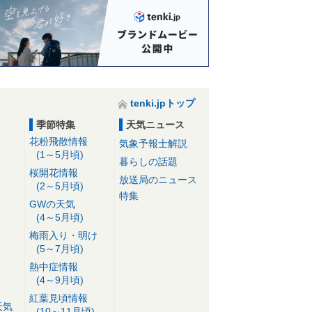
tenki.jpトップ
季節特集
天気ニュース
花粉飛散情報
気象予報士解説
(1～5月頃)
暮らしの話題
桜開花情報
放送局のニュース
(2～5月頃)
特集
GWの天気
(4～5月頃)
梅雨入り・明け
(5～7月頃)
熱中症情報
(4～9月頃)
紅葉見頃情報
天気
(10～11月頃)