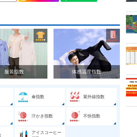
服装指数
体感温度指数
傘指数
紫外線指数
汗かき指数
不快指数
アイスコーヒー
数