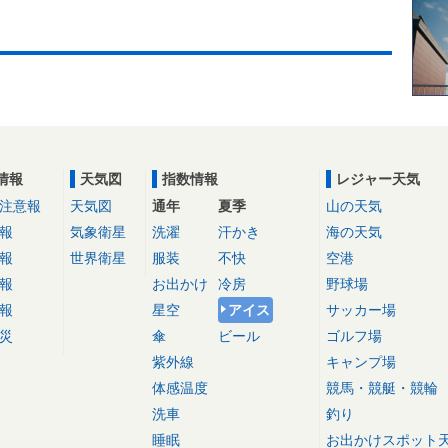
情報
天気図
指数情報
レジャー天気
注意報
天気図
通年
夏季
山の天気
報
気象衛星
洗濯
汗かき
海の天気
報
世界衛星
服装
不快
空港
報
お出かけ
冷房
野球場
報
星空
アイス
サッカー場
災
傘
ビール
ゴルフ場
紫外線
キャンプ場
体感温度
競馬・競艇・競輪
洗車
釣り
睡眠
お出かけスポット