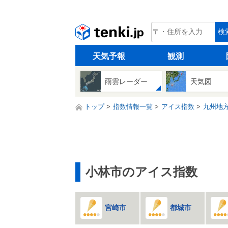
tenki.jp
検
天気予報
観測
雨雲レーダー
天気図
トップ
指数情報一覧
アイス指数
九州地
小林市のアイス指数
宮崎市
都城市