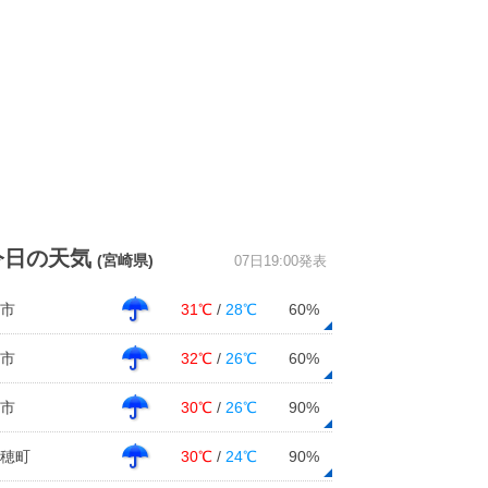
今日の天気
(宮崎県)
07日19:00発表
市
31℃
/
28℃
60%
市
32℃
/
26℃
60%
市
30℃
/
26℃
90%
穂町
30℃
/
24℃
90%