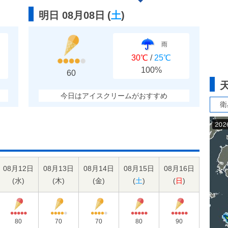
明日 08月08日
(
土
)
雨
30℃
/
25℃
100%
60
今日はアイスクリームがおすすめ
衛
08月12日
08月13日
08月14日
08月15日
08月16日
(
水
)
(
木
)
(
金
)
(
土
)
(
日
)
80
70
70
80
90