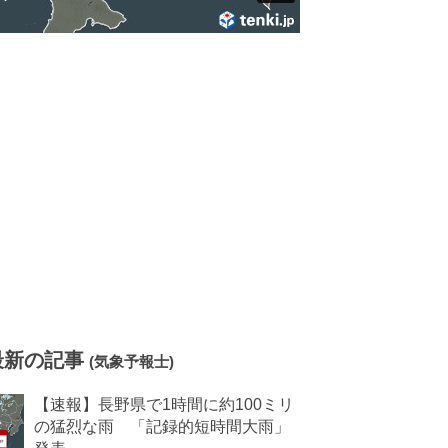
最新の記事
(気象予報士)
【速報】長野県で1時間に約100ミリ
の猛烈な雨 「記録的短時間大雨」