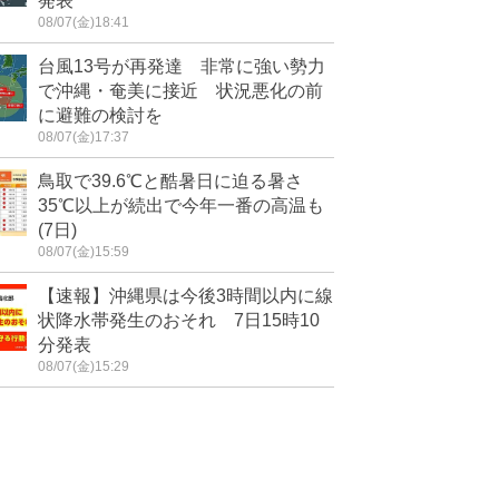
発表
08/07(金)18:41
台風13号が再発達 非常に強い勢力
で沖縄・奄美に接近 状況悪化の前
に避難の検討を
08/07(金)17:37
鳥取で39.6℃と酷暑日に迫る暑さ
35℃以上が続出で今年一番の高温も
(7日)
08/07(金)15:59
【速報】沖縄県は今後3時間以内に線
状降水帯発生のおそれ 7日15時10
分発表
08/07(金)15:29