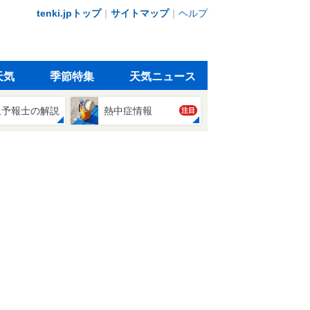
tenki.jpトップ
｜
サイトマップ
｜
ヘルプ
天気
季節特集
天気ニュース
象予報士の解説
熱中症情報
注目