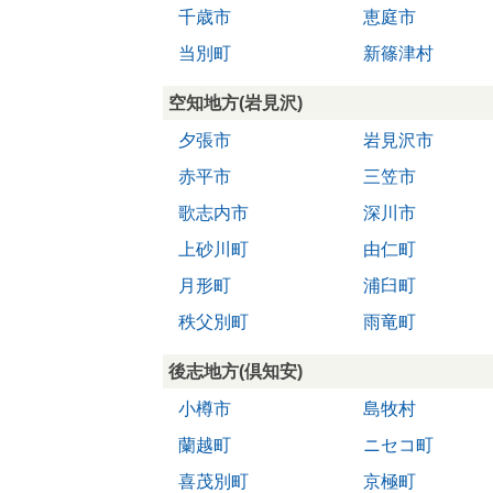
千歳市
恵庭市
当別町
新篠津村
空知地方(岩見沢)
夕張市
岩見沢市
赤平市
三笠市
歌志内市
深川市
上砂川町
由仁町
月形町
浦臼町
秩父別町
雨竜町
後志地方(倶知安)
小樽市
島牧村
蘭越町
ニセコ町
喜茂別町
京極町