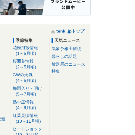
tenki.jpトップ
季節特集
天気ニュース
花粉飛散情報
気象予報士解説
(1～5月頃)
暮らしの話題
桜開花情報
放送局のニュース
(2～5月頃)
特集
GWの天気
(4～5月頃)
梅雨入り・明け
(5～7月頃)
熱中症情報
(4～9月頃)
紅葉見頃情報
天気
(10～11月頃)
ヒートショック
(10～3月頃)