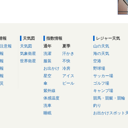
情報
天気図
指数情報
レジャー天気
注意報
天気図
通年
夏季
山の天気
報
気象衛星
洗濯
汗かき
海の天気
報
世界衛星
服装
不快
空港
報
お出かけ
冷房
野球場
報
星空
アイス
サッカー場
災
傘
ビール
ゴルフ場
紫外線
キャンプ場
体感温度
競馬・競艇・競輪
洗車
釣り
睡眠
お出かけスポット