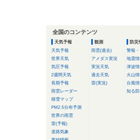
全国のコンテンツ
天気予報
観測
防災
天気予報
雨雲(過去)
警報・
世界天気
アメダス実況
地震情
気圧予報
実況天気
津波情
2週間天気
過去天気
火山情
長期予報
雷(実況)
台風情
雨雲レーダー
知る防
積雪マップ
PM2.5分布予測
世界の雨雲
雷(予報)
道路気象
黄砂情報