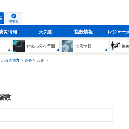
索
現在地
防災情報
天気図
指数情報
レジャー
PM2.5分布予測
地震情報
気
北海道地方
道央
江別市
指数