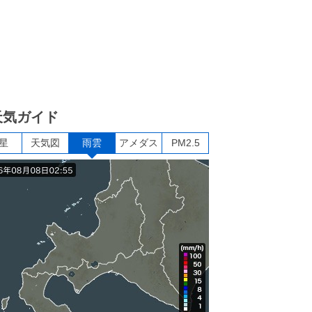
天気ガイド
星
天気図
雨雲
アメダス
PM2.5