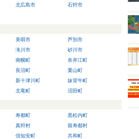
北広島市
石狩市
美唄市
芦別市
滝川市
砂川市
南幌町
奈井江町
長沼町
栗山町
新十津川町
妹背牛町
北竜町
沼田町
寿都町
黒松内町
真狩村
留寿都村
倶知安町
共和町