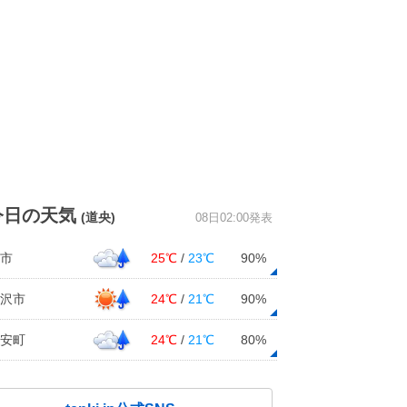
今日の天気
(道央)
08日02:00発表
市
25℃
/
23℃
90%
沢市
24℃
/
21℃
90%
安町
24℃
/
21℃
80%