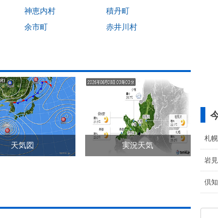
神恵内村
積丹町
余市町
赤井川村
札幌
天気図
実況天気
岩見
倶知