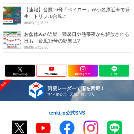
【速報】台風16号「ペイロー」が小笠原近海で発
生 トリプル台風に
08/09(日)16:36
お盆休みの近畿 猛暑日や熱帯夜から解放される
日も 台風15号の影響は?
08/09(日)15:50
雨雲レーダーで雨を回避！
tenki.jp公式 天気予報アプリ
tenki.jp公式SNS