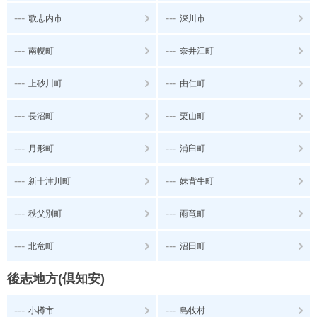
---
---
歌志内市
深川市
---
---
南幌町
奈井江町
---
---
上砂川町
由仁町
---
---
長沼町
栗山町
---
---
月形町
浦臼町
---
---
新十津川町
妹背牛町
---
---
秩父別町
雨竜町
---
---
北竜町
沼田町
後志地方(倶知安)
---
---
小樽市
島牧村