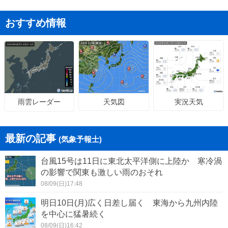
おすすめ情報
天気図
実況天気
雨雲レーダー
最新の記事
(気象予報士)
台風15号は11日に東北太平洋側に上陸か 寒冷渦
の影響で関東も激しい雨のおそれ
08/09(日)17:48
明日10日(月)広く日差し届く 東海から九州内陸
を中心に猛暑続く
08/09(日)16:42