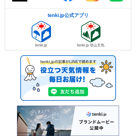
tenki.jp公式アプリ
tenki.jp
tenki.jp 登山天気