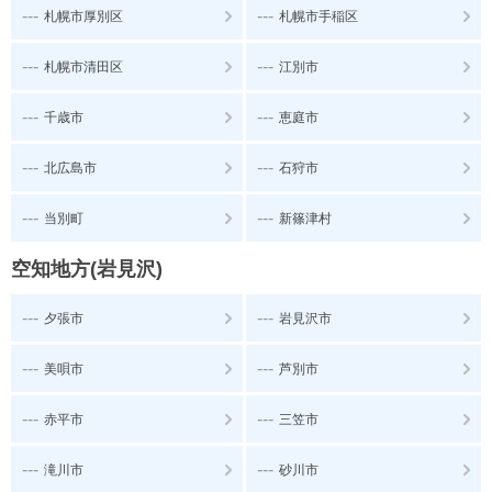
---
---
札幌市厚別区
札幌市手稲区
---
---
札幌市清田区
江別市
---
---
千歳市
恵庭市
---
---
北広島市
石狩市
---
---
当別町
新篠津村
空知地方(岩見沢)
---
---
夕張市
岩見沢市
---
---
美唄市
芦別市
---
---
赤平市
三笠市
---
---
滝川市
砂川市