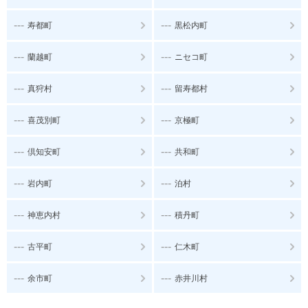
---
---
寿都町
黒松内町
---
---
蘭越町
ニセコ町
---
---
真狩村
留寿都村
---
---
喜茂別町
京極町
---
---
倶知安町
共和町
---
---
岩内町
泊村
---
---
神恵内村
積丹町
---
---
古平町
仁木町
---
---
余市町
赤井川村