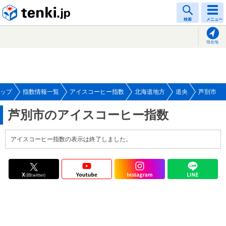
tenki.jp
検索
メニュー
現在地
ップ
指数情報一覧
アイスコーヒー指数
北海道地方
道央
芦別市
芦別市のアイスコーヒー指数
アイスコーヒー指数の表示は終了しました。