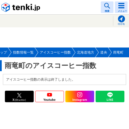
tenki.jp
検索
メニュー
現在地
ップ
指数情報一覧
アイスコーヒー指数
北海道地方
道央
雨竜町
雨竜町のアイスコーヒー指数
アイスコーヒー指数の表示は終了しました。