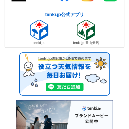
tenki.jp公式アプリ
tenki.jp
tenki.jp 登山天気