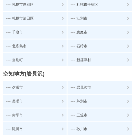
---
---
札幌市厚別区
札幌市手稲区
---
---
札幌市清田区
江別市
---
---
千歳市
恵庭市
---
---
北広島市
石狩市
---
---
当別町
新篠津村
空知地方(岩見沢)
---
---
夕張市
岩見沢市
---
---
美唄市
芦別市
---
---
赤平市
三笠市
---
---
滝川市
砂川市