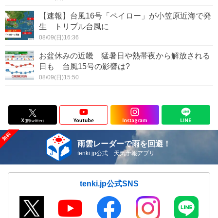
【速報】台風16号「ペイロー」が小笠原近海で発
生 トリプル台風に
08/09(日)16:36
お盆休みの近畿 猛暑日や熱帯夜から解放される
日も 台風15号の影響は?
08/09(日)15:50
雨雲レーダーで雨を回避！
tenki.jp公式 天気予報アプリ
tenki.jp公式SNS