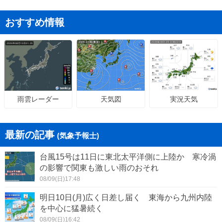
おすすめ情報
天気図
実況天気
雨雲レーダー
最新の記事
(気象予報士)
台風15号は11日に東北太平洋側に上陸か 寒冷渦
の影響で関東も激しい雨のおそれ
08/09(日)17:48
明日10日(月)広く日差し届く 東海から九州内陸
を中心に猛暑続く
08/09(日)16:42