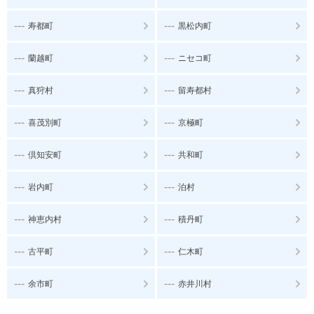
---
---
寿都町
黒松内町
---
---
蘭越町
ニセコ町
---
---
真狩村
留寿都村
---
---
喜茂別町
京極町
---
---
倶知安町
共和町
---
---
岩内町
泊村
---
---
神恵内村
積丹町
---
---
古平町
仁木町
---
---
余市町
赤井川村