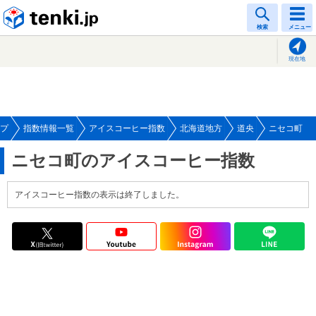
tenki.jp
検索
メニュー
現在地
プ
指数情報一覧
アイスコーヒー指数
北海道地方
道央
ニセコ町
ニセコ町のアイスコーヒー指数
アイスコーヒー指数の表示は終了しました。