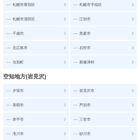
---
---
札幌市厚別区
札幌市手稲区
---
---
札幌市清田区
江別市
---
---
千歳市
恵庭市
---
---
北広島市
石狩市
---
---
当別町
新篠津村
空知地方(岩見沢)
---
---
夕張市
岩見沢市
---
---
美唄市
芦別市
---
---
赤平市
三笠市
---
---
滝川市
砂川市