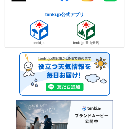
tenki.jp公式アプリ
tenki.jp
tenki.jp 登山天気