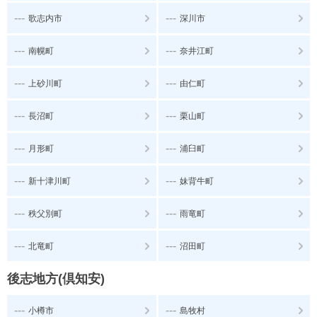
---
---
歌志内市
深川市
---
---
南幌町
奈井江町
---
---
上砂川町
由仁町
---
---
長沼町
栗山町
---
---
月形町
浦臼町
---
---
新十津川町
妹背牛町
---
---
秩父別町
雨竜町
---
---
北竜町
沼田町
後志地方(倶知安)
---
---
小樽市
島牧村