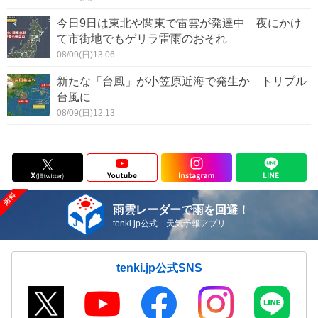
今日9日は東北や関東で雷雲が発達中 夜にかけ
て市街地でもゲリラ雷雨のおそれ
08/09(日)13:06
新たな「台風」が小笠原近海で発生か トリプル
台風に
08/09(日)12:13
雨雲レーダーで雨を回避！
tenki.jp公式 天気予報アプリ
tenki.jp公式SNS