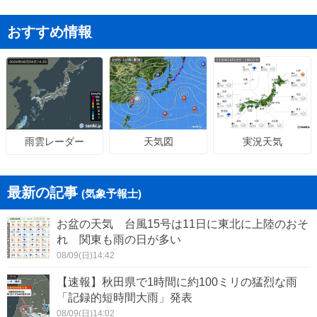
おすすめ情報
天気図
実況天気
雨雲レーダー
最新の記事
(気象予報士)
お盆の天気 台風15号は11日に東北に上陸のおそ
れ 関東も雨の日が多い
08/09(日)14:42
【速報】秋田県で1時間に約100ミリの猛烈な雨
「記録的短時間大雨」発表
08/09(日)14:02