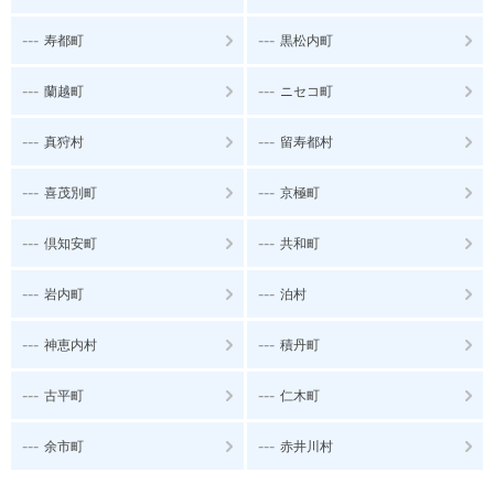
---
---
寿都町
黒松内町
---
---
蘭越町
ニセコ町
---
---
真狩村
留寿都村
---
---
喜茂別町
京極町
---
---
倶知安町
共和町
---
---
岩内町
泊村
---
---
神恵内村
積丹町
---
---
古平町
仁木町
---
---
余市町
赤井川村