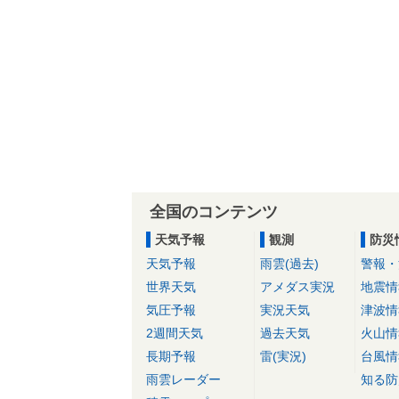
全国のコンテンツ
天気予報
観測
防災
天気予報
雨雲(過去)
警報・
世界天気
アメダス実況
地震情
気圧予報
実況天気
津波情
2週間天気
過去天気
火山情
長期予報
雷(実況)
台風情
雨雲レーダー
知る防