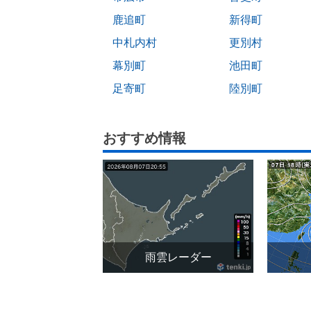
鹿追町
新得町
中札内村
更別村
幕別町
池田町
足寄町
陸別町
おすすめ情報
雨雲レーダー