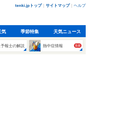
tenki.jpトップ
｜
サイトマップ
｜
ヘルプ
天気
季節特集
天気ニュース
象予報士の解説
熱中症情報
注目