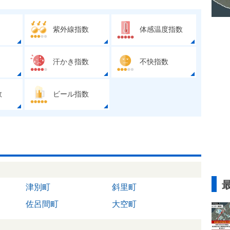
紫外線指数
体感温度指数
汗かき指数
不快指数
数
ビール指数
津別町
斜里町
佐呂間町
大空町