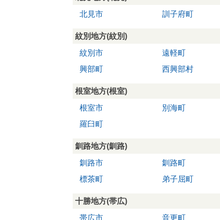
北見市
訓子府町
紋別地方(紋別)
紋別市
遠軽町
興部町
西興部村
根室地方(根室)
根室市
別海町
羅臼町
釧路地方(釧路)
釧路市
釧路町
標茶町
弟子屈町
十勝地方(帯広)
帯広市
音更町