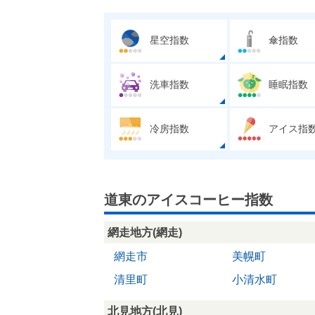
星空指数
傘指数
洗車指数
睡眠指数
冷房指数
アイス指
道東のアイスコーヒー指数
網走地方(網走)
網走市
美幌町
清里町
小清水町
北見地方(北見)