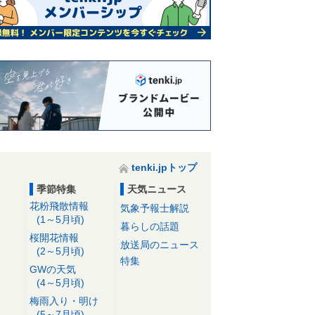
tenki.jpトップ
季節特集
天気ニュース
花粉飛散情報
気象予報士解説
(1～5月頃)
暮らしの話題
桜開花情報
放送局のニュース
(2～5月頃)
特集
GWの天気
(4～5月頃)
梅雨入り・明け
(5～7月頃)