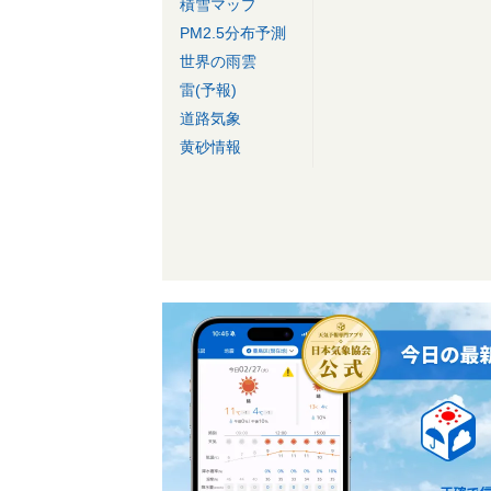
積雪マップ
PM2.5分布予測
世界の雨雲
雷(予報)
道路気象
黄砂情報