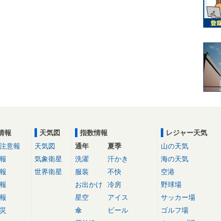
情報
天気図
指数情報
レジャー天気
注意報
天気図
通年
夏季
山の天気
報
気象衛星
洗濯
汗かき
海の天気
報
世界衛星
服装
不快
空港
報
お出かけ
冷房
野球場
報
星空
アイス
サッカー場
災
傘
ビール
ゴルフ場