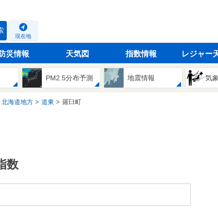
索
現在地
防災情報
天気図
指数情報
レジャー
PM2.5分布予測
地震情報
気
北海道地方
道東
羅臼町
指数