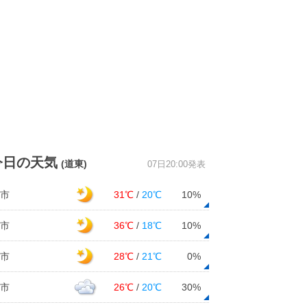
今日の天気
(道東)
07日20:00発表
市
31℃
/
20℃
10%
市
36℃
/
18℃
10%
市
28℃
/
21℃
0%
市
26℃
/
20℃
30%