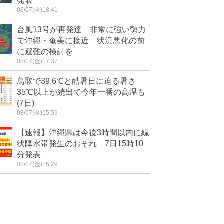
発表
08/07(金)18:41
台風13号が再発達 非常に強い勢力
で沖縄・奄美に接近 状況悪化の前
に避難の検討を
08/07(金)17:37
鳥取で39.6℃と酷暑日に迫る暑さ
35℃以上が続出で今年一番の高温も
(7日)
08/07(金)15:59
【速報】沖縄県は今後3時間以内に線
状降水帯発生のおそれ 7日15時10
分発表
08/07(金)15:29