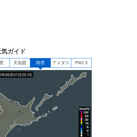
天気ガイド
星
天気図
雨雲
アメダス
PM2.5