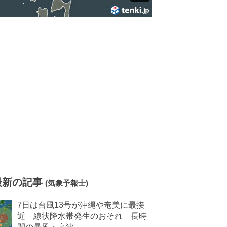
最新の記事
(気象予報士)
7日は台風13号が沖縄や奄美に最接
近 線状降水帯発生のおそれ 長時