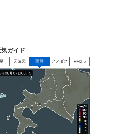
天気ガイド
星
天気図
雨雲
アメダス
PM2.5