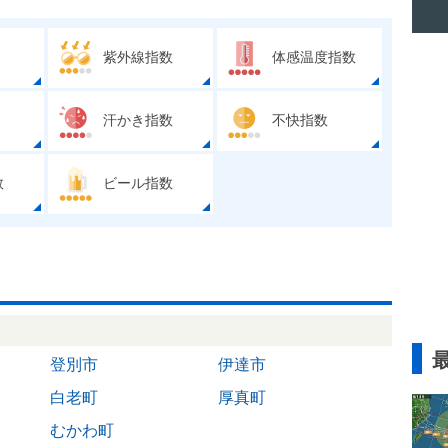
紫外線指数
体感温度指数
汗かき指数
不快指数
数
ビール指数
登別市
伊達市
白老町
厚真町
むかわ町