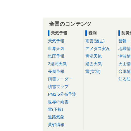
全国のコンテンツ
天気予報
観測
防災
天気予報
雨雲(過去)
警報・
世界天気
アメダス実況
地震情
気圧予報
実況天気
津波情
2週間天気
過去天気
火山情
長期予報
雷(実況)
台風情
雨雲レーダー
知る防
積雪マップ
PM2.5分布予測
世界の雨雲
雷(予報)
道路気象
黄砂情報