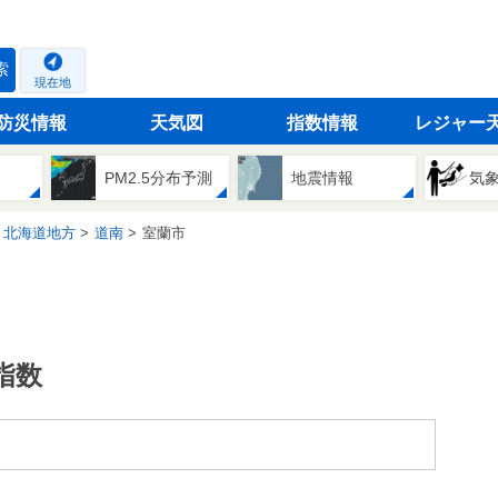
索
現在地
防災情報
天気図
指数情報
レジャー
PM2.5分布予測
地震情報
気
北海道地方
道南
室蘭市
指数