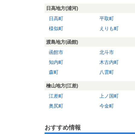
日高地方(浦河)
日高町
平取町
様似町
えりも町
渡島地方(函館)
函館市
北斗市
知内町
木古内町
森町
八雲町
檜山地方(江差)
江差町
上ノ国町
奥尻町
今金町
おすすめ情報