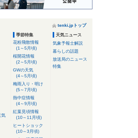
tenki.jpトップ
季節特集
天気ニュース
花粉飛散情報
気象予報士解説
(1～5月頃)
暮らしの話題
桜開花情報
放送局のニュース
(2～5月頃)
特集
GWの天気
(4～5月頃)
梅雨入り・明け
(5～7月頃)
熱中症情報
(4～9月頃)
紅葉見頃情報
天気
(10～11月頃)
ヒートショック
(10～3月頃)