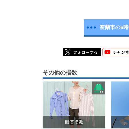
室蘭市の6
その他の指数
服装指数