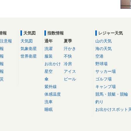
情報
天気図
指数情報
レジャー天気
注意報
天気図
通年
夏季
山の天気
報
気象衛星
洗濯
汗かき
海の天気
報
世界衛星
服装
不快
空港
報
お出かけ
冷房
野球場
報
星空
アイス
サッカー場
災
傘
ビール
ゴルフ場
紫外線
キャンプ場
体感温度
競馬・競艇・競輪
洗車
釣り
睡眠
お出かけスポット