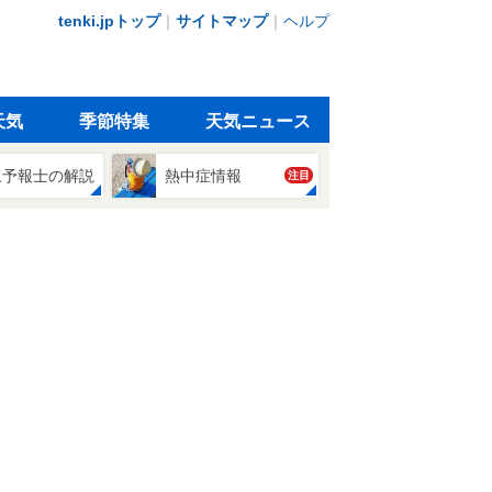
tenki.jpトップ
｜
サイトマップ
｜
ヘルプ
天気
季節特集
天気ニュース
象予報士の解説
熱中症情報
注目