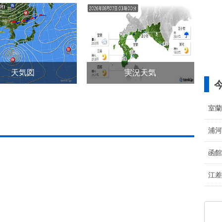
天気図
実況天気
室蘭
浦河
函館
江差