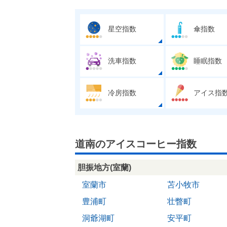
星空指数
傘指数
洗車指数
睡眠指数
冷房指数
アイス指
道南のアイスコーヒー指数
胆振地方(室蘭)
室蘭市
苫小牧市
豊浦町
壮瞥町
洞爺湖町
安平町