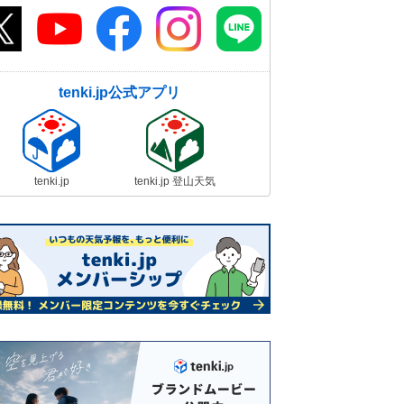
tenki.jp公式アプリ
tenki.jp
tenki.jp 登山天気