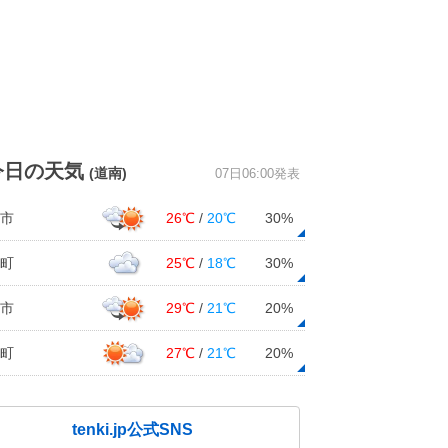
今日の天気
(道南)
07日06:00発表
市
26℃
/
20℃
30%
町
25℃
/
18℃
30%
市
29℃
/
21℃
20%
町
27℃
/
21℃
20%
tenki.jp公式SNS