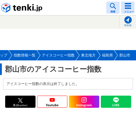
tenki.jp
検索
メニュー
現在地
ップ
指数情報一覧
アイスコーヒー指数
東北地方
福島県
郡山市
郡山市のアイスコーヒー指数
アイスコーヒー指数の表示は終了しました。