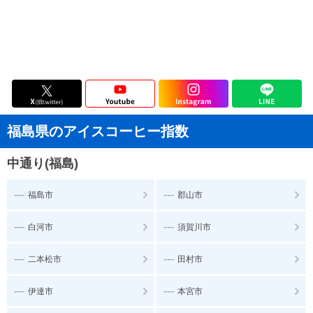
福島県のアイスコーヒー指数
中通り(福島)
---
---
福島市
郡山市
---
---
白河市
須賀川市
---
---
二本松市
田村市
---
---
伊達市
本宮市