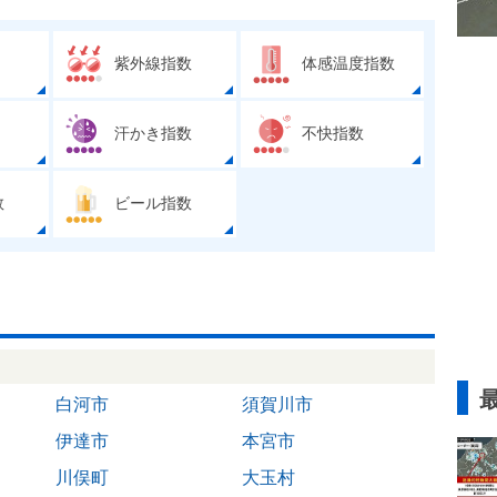
紫外線指数
体感温度指数
汗かき指数
不快指数
数
ビール指数
白河市
須賀川市
伊達市
本宮市
川俣町
大玉村