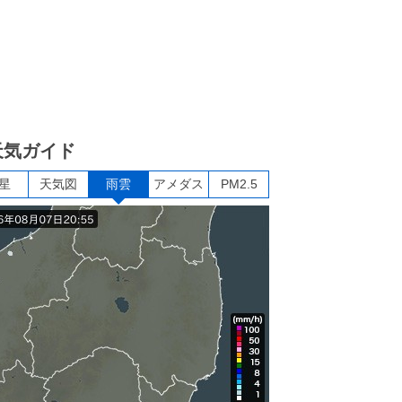
天気ガイド
星
天気図
雨雲
アメダス
PM2.5