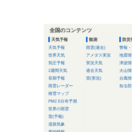
全国のコンテンツ
天気予報
観測
防災
天気予報
雨雲(過去)
警報・
世界天気
アメダス実況
地震情
気圧予報
実況天気
津波情
2週間天気
過去天気
火山情
長期予報
雷(実況)
台風情
雨雲レーダー
知る防
積雪マップ
PM2.5分布予測
世界の雨雲
雷(予報)
道路気象
黄砂情報