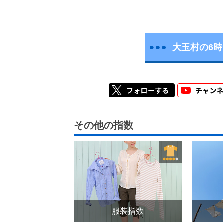
大玉村の6
その他の指数
服装指数