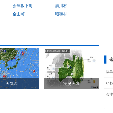
会津坂下町
湯川村
金山町
昭和村
福島
いわ
天気図
実況天気
会津