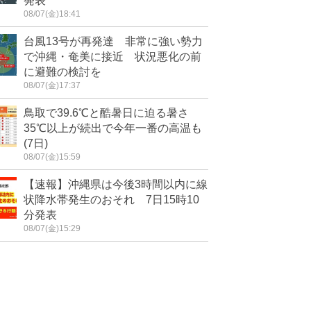
発表
08/07(金)18:41
台風13号が再発達 非常に強い勢力
で沖縄・奄美に接近 状況悪化の前
に避難の検討を
08/07(金)17:37
鳥取で39.6℃と酷暑日に迫る暑さ
35℃以上が続出で今年一番の高温も
(7日)
08/07(金)15:59
【速報】沖縄県は今後3時間以内に線
状降水帯発生のおそれ 7日15時10
分発表
08/07(金)15:29