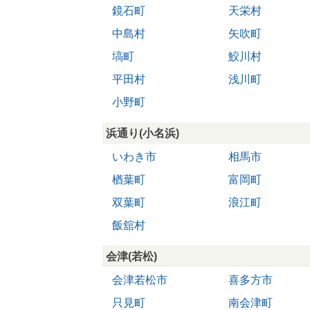
鏡石町
天栄村
中島村
矢吹町
塙町
鮫川村
平田村
浅川町
小野町
浜通り(小名浜)
いわき市
相馬市
楢葉町
富岡町
双葉町
浪江町
飯舘村
会津(若松)
会津若松市
喜多方市
只見町
南会津町