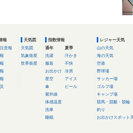
情報
天気図
指数情報
レジャー天気
注意報
天気図
通年
夏季
山の天気
報
気象衛星
洗濯
汗かき
海の天気
報
世界衛星
服装
不快
空港
報
お出かけ
冷房
野球場
報
星空
アイス
サッカー場
災
傘
ビール
ゴルフ場
紫外線
キャンプ場
体感温度
競馬・競艇・競輪
洗車
釣り
睡眠
お出かけスポット