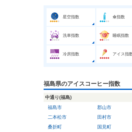
星空指数
傘指数
洗車指数
睡眠指数
冷房指数
アイス指
福島県のアイスコーヒー指数
中通り(福島)
福島市
郡山市
二本松市
田村市
桑折町
国見町