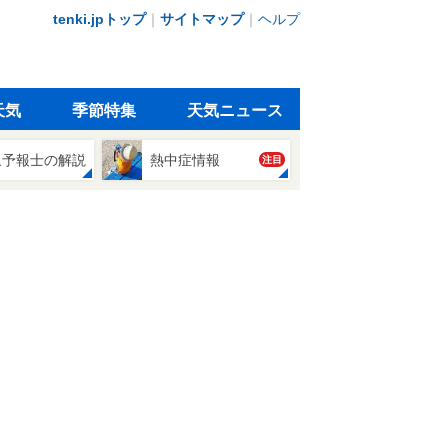
tenki.jpトップ
｜
サイトマップ
｜
ヘルプ
天気
季節特集
天気ニュース
象予報士の解説
熱中症情報
注目