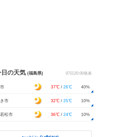
今日の天気
(福島県)
07日20:00発表
市
37℃
/
26℃
40%
き市
32℃
/
25℃
10%
若松市
36℃
/
24℃
10%