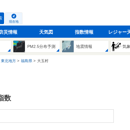
索
現在地
防災情報
天気図
指数情報
レジャー
PM2.5分布予測
地震情報
気
東北地方
福島県
大玉村
指数