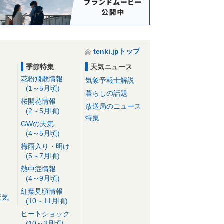
tenki.jpトップ
季節特集
天気ニュース
花粉飛散情報
気象予報士解説
(1～5月頃)
暮らしの話題
桜開花情報
放送局のニュース
(2～5月頃)
特集
GWの天気
(4～5月頃)
梅雨入り・明け
(5～7月頃)
熱中症情報
(4～9月頃)
紅葉見頃情報
天気
(10～11月頃)
ヒートショック
(10～3月頃)