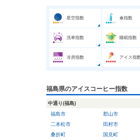
星空指数
傘指数
洗車指数
睡眠指数
冷房指数
アイス指
福島県のアイスコーヒー指数
中通り(福島)
福島市
郡山市
二本松市
田村市
桑折町
国見町