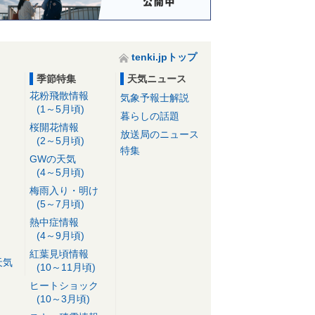
tenki.jpトップ
季節特集
天気ニュース
花粉飛散情報
気象予報士解説
(1～5月頃)
暮らしの話題
桜開花情報
放送局のニュース
(2～5月頃)
特集
GWの天気
(4～5月頃)
梅雨入り・明け
(5～7月頃)
熱中症情報
(4～9月頃)
紅葉見頃情報
天気
(10～11月頃)
ヒートショック
(10～3月頃)