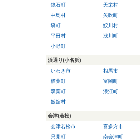
鏡石町
天栄村
中島村
矢吹町
塙町
鮫川村
平田村
浅川町
小野町
浜通り(小名浜)
いわき市
相馬市
楢葉町
富岡町
双葉町
浪江町
飯舘村
会津(若松)
会津若松市
喜多方市
只見町
南会津町