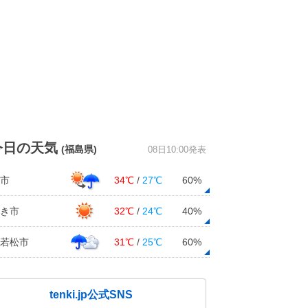
今日の天気
(福島県)
08日10:00発表
市
34℃
/
27℃
60%
き市
32℃
/
24℃
40%
若松市
31℃
/
25℃
60%
tenki.jp公式SNS