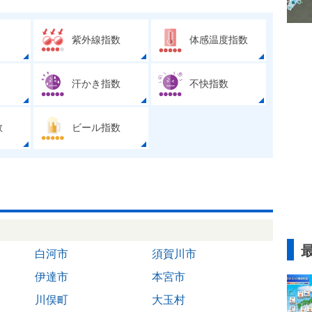
紫外線指数
体感温度指数
汗かき指数
不快指数
数
ビール指数
白河市
須賀川市
伊達市
本宮市
川俣町
大玉村