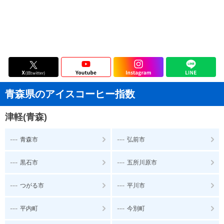
青森県のアイスコーヒー指数
津軽(青森)
---
---
青森市
弘前市
---
---
黒石市
五所川原市
---
---
つがる市
平川市
---
---
平内町
今別町