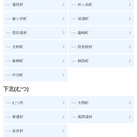
---
---
蓬田村
外ヶ浜町
---
---
鰺ヶ沢町
深浦町
---
---
西目屋村
藤崎町
---
---
大鰐町
田舎館村
---
---
板柳町
鶴田町
---
中泊町
下北(むつ)
---
---
むつ市
大間町
---
---
東通村
風間浦村
---
佐井村