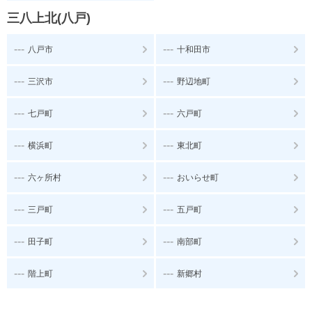
三八上北(八戸)
---
---
八戸市
十和田市
---
---
三沢市
野辺地町
---
---
七戸町
六戸町
---
---
横浜町
東北町
---
---
六ヶ所村
おいらせ町
---
---
三戸町
五戸町
---
---
田子町
南部町
---
---
階上町
新郷村