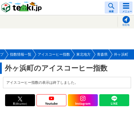
tenki.jp
検索
メニュー
現在地
プ
指数情報一覧
アイスコーヒー指数
東北地方
青森県
外ヶ浜町
外ヶ浜町のアイスコーヒー指数
アイスコーヒー指数の表示は終了しました。