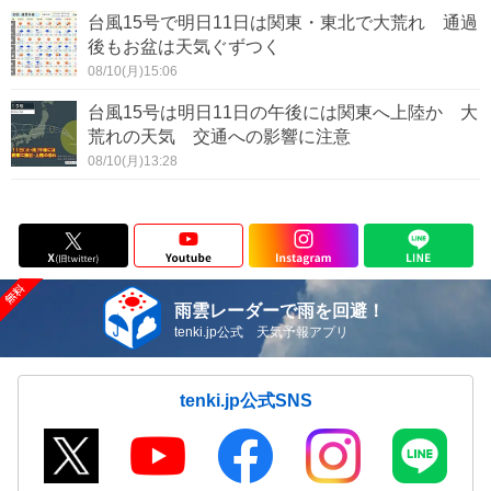
台風15号で明日11日は関東・東北で大荒れ 通過
後もお盆は天気ぐずつく
08/10(月)15:06
台風15号は明日11日の午後には関東へ上陸か 大
荒れの天気 交通への影響に注意
08/10(月)13:28
雨雲レーダーで雨を回避！
tenki.jp公式 天気予報アプリ
tenki.jp公式SNS