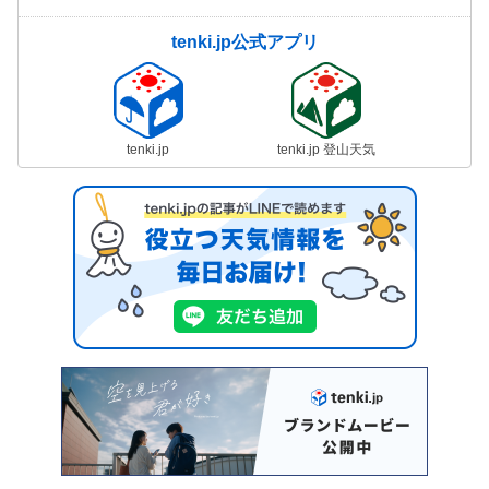
tenki.jp公式アプリ
tenki.jp
tenki.jp 登山天気