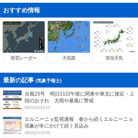
おすすめ情報
天気図
実況天気
雨雲レーダー
最新の記事
(気象予報士)
台風15号 明日11日午後に関東や東北に接近・上
陸のおそれ 大雨や暴風に警戒
08/10(月)18:12
エルニーニョ監視速報 春から続くエルニーニョ
現象が冬にかけて続く見込み
08/10(月)15:40