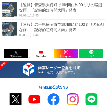
【速報】青森県大鰐町で1時間に約90ミリの猛烈
な雨 「記録的短時間大雨」発表
08/08(土)16:55
【速報】岩手県盛岡市で1時間に約100ミリの猛烈
な雨 「記録的短時間大雨」発表
08/08(土)16:46
雨雲レーダーで雨を回避！
tenki.jp公式 天気予報アプリ
tenki.jp公式SNS