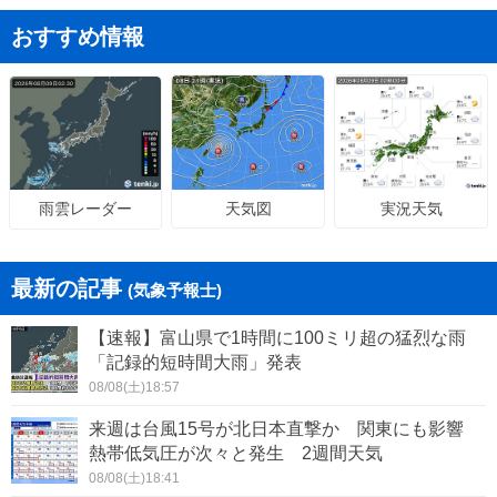
おすすめ情報
天気図
実況天気
雨雲レーダー
最新の記事
(気象予報士)
【速報】富山県で1時間に100ミリ超の猛烈な雨
「記録的短時間大雨」発表
08/08(土)18:57
来週は台風15号が北日本直撃か 関東にも影響
熱帯低気圧が次々と発生 2週間天気
08/08(土)18:41