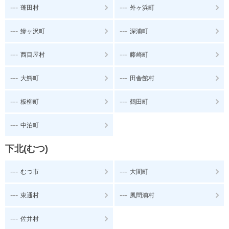
---
---
蓬田村
外ヶ浜町
---
---
鰺ヶ沢町
深浦町
---
---
西目屋村
藤崎町
---
---
大鰐町
田舎館村
---
---
板柳町
鶴田町
---
中泊町
下北(むつ)
---
---
むつ市
大間町
---
---
東通村
風間浦村
---
佐井村