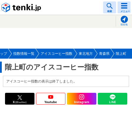
tenki.jp
検索
メニュー
現在地
ップ
指数情報一覧
アイスコーヒー指数
東北地方
青森県
階上町
階上町のアイスコーヒー指数
アイスコーヒー指数の表示は終了しました。