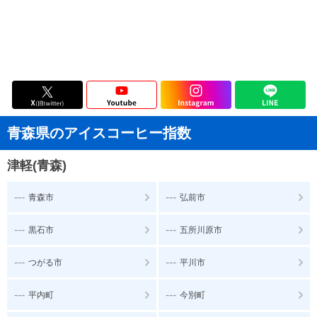
青森県のアイスコーヒー指数
津軽(青森)
---
---
青森市
弘前市
---
---
黒石市
五所川原市
---
---
つがる市
平川市
---
---
平内町
今別町