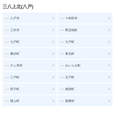
三八上北(八戸)
---
---
八戸市
十和田市
---
---
三沢市
野辺地町
---
---
七戸町
六戸町
---
---
横浜町
東北町
---
---
六ヶ所村
おいらせ町
---
---
三戸町
五戸町
---
---
田子町
南部町
---
---
階上町
新郷村