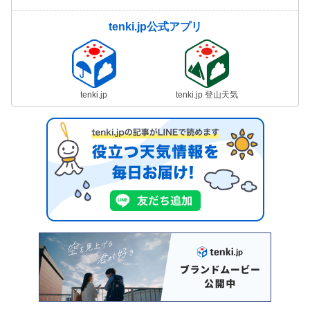
tenki.jp公式アプリ
tenki.jp
tenki.jp 登山天気