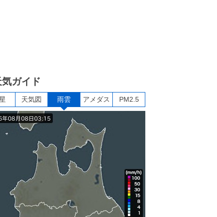
天気ガイド
星
天気図
雨雲
アメダス
PM2.5