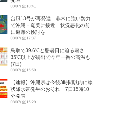
発表
08/07(金)18:41
台風13号が再発達 非常に強い勢力
で沖縄・奄美に接近 状況悪化の前
に避難の検討を
08/07(金)17:37
鳥取で39.6℃と酷暑日に迫る暑さ
35℃以上が続出で今年一番の高温も
(7日)
08/07(金)15:59
【速報】沖縄県は今後3時間以内に線
状降水帯発生のおそれ 7日15時10
分発表
08/07(金)15:29