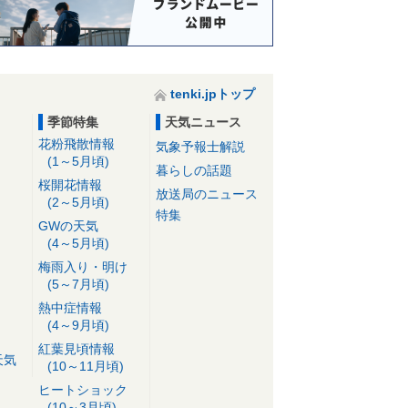
tenki.jpトップ
季節特集
天気ニュース
花粉飛散情報
気象予報士解説
(1～5月頃)
暮らしの話題
桜開花情報
放送局のニュース
(2～5月頃)
特集
GWの天気
(4～5月頃)
梅雨入り・明け
(5～7月頃)
熱中症情報
(4～9月頃)
紅葉見頃情報
天気
(10～11月頃)
ヒートショック
(10～3月頃)