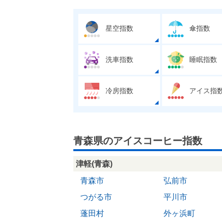
星空指数
傘指数
洗車指数
睡眠指数
冷房指数
アイス指
青森県のアイスコーヒー指数
津軽(青森)
青森市
弘前市
つがる市
平川市
蓬田村
外ヶ浜町