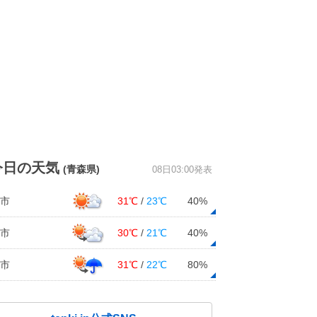
今日の天気
(青森県)
08日03:00発表
市
31℃
/
23℃
40%
市
30℃
/
21℃
40%
市
31℃
/
22℃
80%