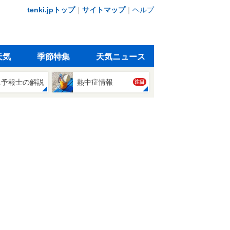
tenki.jpトップ
｜
サイトマップ
｜
ヘルプ
天気
季節特集
天気ニュース
象予報士の解説
熱中症情報
注目