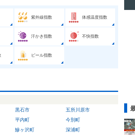
紫外線指数
体感温度指数
汗かき指数
不快指数
数
ビール指数
黒石市
五所川原市
平内町
今別町
鰺ヶ沢町
深浦町