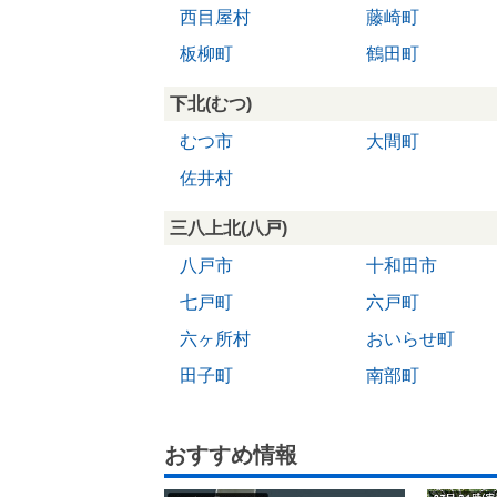
西目屋村
藤崎町
板柳町
鶴田町
下北(むつ)
むつ市
大間町
佐井村
三八上北(八戸)
八戸市
十和田市
七戸町
六戸町
六ヶ所村
おいらせ町
田子町
南部町
おすすめ情報