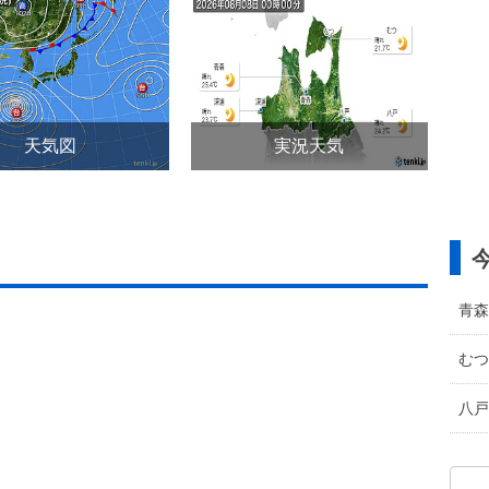
天気図
実況天気
青森
むつ
八戸