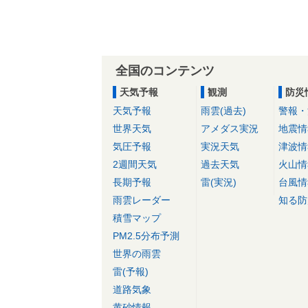
全国のコンテンツ
天気予報
観測
防災
天気予報
雨雲(過去)
警報・
世界天気
アメダス実況
地震情
気圧予報
実況天気
津波情
2週間天気
過去天気
火山情
長期予報
雷(実況)
台風情
雨雲レーダー
知る防
積雪マップ
PM2.5分布予測
世界の雨雲
雷(予報)
道路気象
黄砂情報