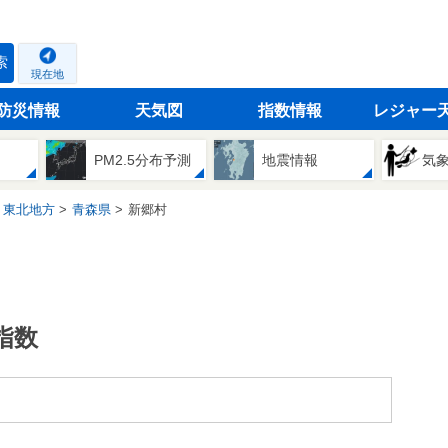
索
現在地
防災情報
天気図
指数情報
レジャー
PM2.5分布予測
地震情報
気
東北地方
青森県
新郷村
指数