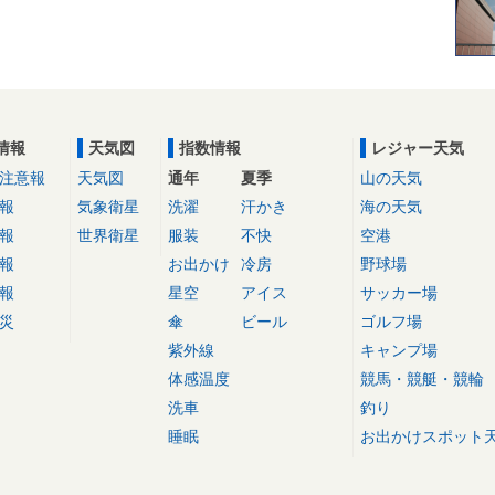
情報
天気図
指数情報
レジャー天気
注意報
天気図
通年
夏季
山の天気
報
気象衛星
洗濯
汗かき
海の天気
報
世界衛星
服装
不快
空港
報
お出かけ
冷房
野球場
報
星空
アイス
サッカー場
災
傘
ビール
ゴルフ場
紫外線
キャンプ場
体感温度
競馬・競艇・競輪
洗車
釣り
睡眠
お出かけスポット