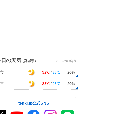
今日の天気
(宮城県)
08日23:00発表
市
32℃
/
25℃
20%
市
33℃
/
25℃
20%
tenki.jp公式SNS