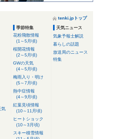
tenki.jpトップ
季節特集
天気ニュース
花粉飛散情報
気象予報士解説
(1～5月頃)
暮らしの話題
桜開花情報
放送局のニュース
(2～5月頃)
特集
GWの天気
(4～5月頃)
梅雨入り・明け
(5～7月頃)
熱中症情報
(4～9月頃)
紅葉見頃情報
天気
(10～11月頃)
ヒートショック
(10～3月頃)
スキー積雪情報
(11～5月頃)