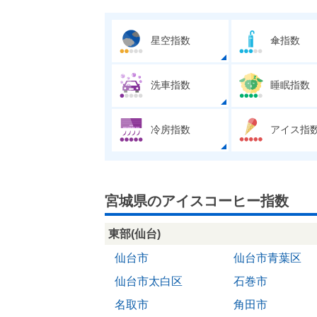
星空指数
傘指数
洗車指数
睡眠指数
冷房指数
アイス指
宮城県のアイスコーヒー指数
東部(仙台)
仙台市
仙台市青葉区
仙台市太白区
石巻市
名取市
角田市