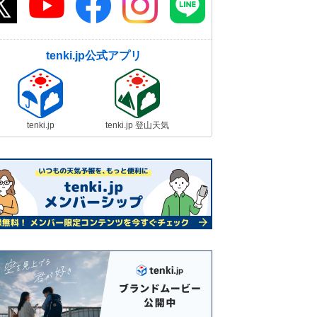
tenki.jp公式アプリ
tenki.jp
tenki.jp 登山天気