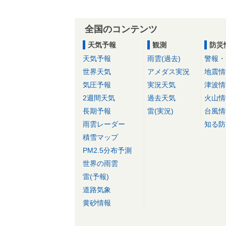
全国のコンテンツ
天気予報
観測
防災
天気予報
雨雲(過去)
警報・
世界天気
アメダス実況
地震情
気圧予報
実況天気
津波情
2週間天気
過去天気
火山情
長期予報
雷(実況)
台風情
雨雲レーダー
知る防
積雪マップ
PM2.5分布予測
世界の雨雲
雷(予報)
道路気象
黄砂情報