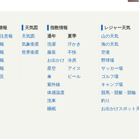
情報
天気図
指数情報
レジャー天気
注意報
天気図
通年
夏季
山の天気
報
気象衛星
洗濯
汗かき
海の天気
報
世界衛星
服装
不快
空港
報
お出かけ
冷房
野球場
報
星空
アイス
サッカー場
災
傘
ビール
ゴルフ場
紫外線
キャンプ場
体感温度
競馬・競艇・競輪
洗車
釣り
睡眠
お出かけスポット