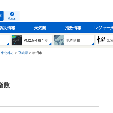
索
現在地
防災情報
天気図
指数情報
レジャー
PM2.5分布予測
地震情報
気
東北地方
宮城県
岩沼市
指数