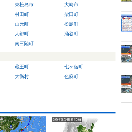
東松島市
大崎市
村田町
柴田町
山元町
松島町
大郷町
涌谷町
南三陸町
蔵王町
七ヶ宿町
大衡村
色麻町