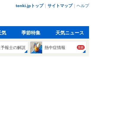
tenki.jpトップ
｜
サイトマップ
｜
ヘルプ
天気
季節特集
天気ニュース
象予報士の解説
熱中症情報
注目