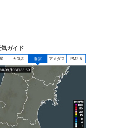
天気ガイド
星
天気図
雨雲
アメダス
PM2.5