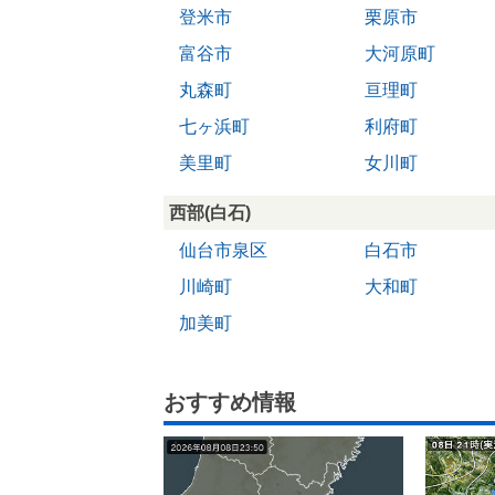
登米市
栗原市
富谷市
大河原町
丸森町
亘理町
七ヶ浜町
利府町
美里町
女川町
西部(白石)
仙台市泉区
白石市
川崎町
大和町
加美町
おすすめ情報