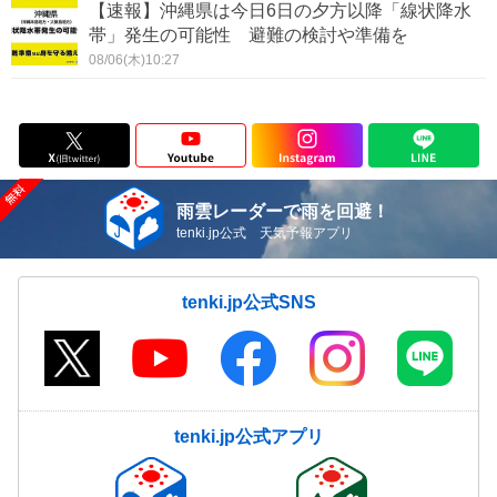
【速報】沖縄県は今日6日の夕方以降「線状降水
帯」発生の可能性 避難の検討や準備を
08/06(木)10:27
雨雲レーダーで雨を回避！
tenki.jp公式 天気予報アプリ
tenki.jp公式SNS
tenki.jp公式アプリ