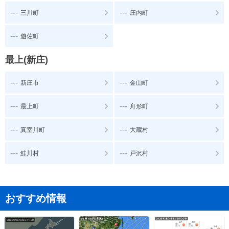
---
---
三川町
庄内町
---
遊佐町
最上(新庄)
---
---
新庄市
金山町
---
---
最上町
舟形町
---
---
真室川町
大蔵村
---
---
鮭川村
戸沢村
おすすめ情報