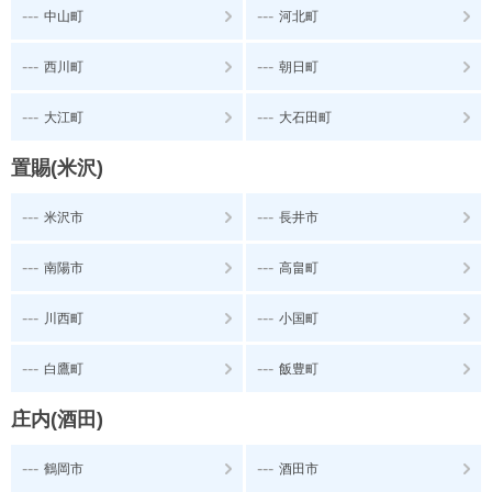
---
---
中山町
河北町
---
---
西川町
朝日町
---
---
大江町
大石田町
置賜(米沢)
---
---
米沢市
長井市
---
---
南陽市
高畠町
---
---
川西町
小国町
---
---
白鷹町
飯豊町
庄内(酒田)
---
---
鶴岡市
酒田市