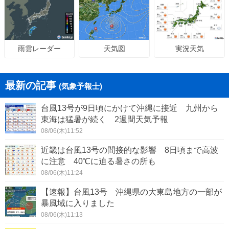
天気図
実況天気
雨雲レーダー
最新の記事
(気象予報士)
台風13号が9日頃にかけて沖縄に接近 九州から
東海は猛暑が続く 2週間天気予報
08/06(木)11:52
近畿は台風13号の間接的な影響 8日頃まで高波
に注意 40℃に迫る暑さの所も
08/06(木)11:24
【速報】台風13号 沖縄県の大東島地方の一部が
暴風域に入りました
08/06(木)11:13