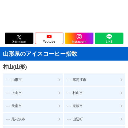
山形県のアイスコーヒー指数
村山(山形)
---
---
山形市
寒河江市
---
---
上山市
村山市
---
---
天童市
東根市
---
---
尾花沢市
山辺町