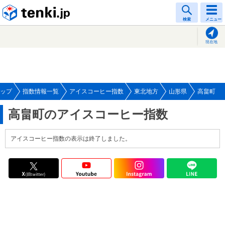
tenki.jp
検索
メニュー
現在地
ップ
指数情報一覧
アイスコーヒー指数
東北地方
山形県
高畠町
高畠町のアイスコーヒー指数
アイスコーヒー指数の表示は終了しました。