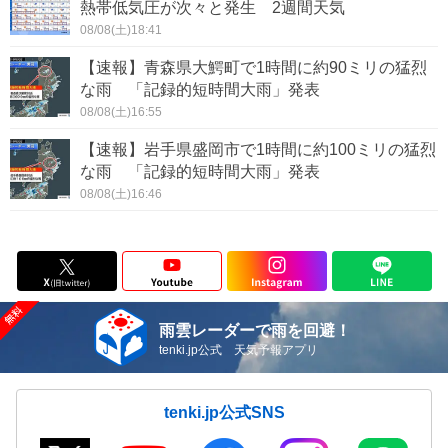
熱帯低気圧が次々と発生 2週間天気
08/08(土)18:41
【速報】青森県大鰐町で1時間に約90ミリの猛烈
な雨 「記録的短時間大雨」発表
08/08(土)16:55
【速報】岩手県盛岡市で1時間に約100ミリの猛烈
な雨 「記録的短時間大雨」発表
08/08(土)16:46
雨雲レーダーで雨を回避！
tenki.jp公式 天気予報アプリ
tenki.jp公式SNS