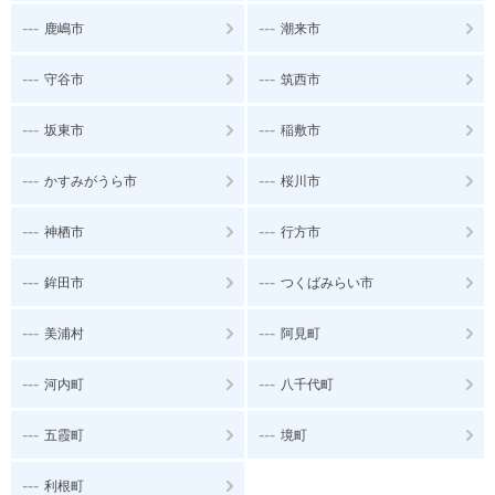
---
---
鹿嶋市
潮来市
---
---
守谷市
筑西市
---
---
坂東市
稲敷市
---
---
かすみがうら市
桜川市
---
---
神栖市
行方市
---
---
鉾田市
つくばみらい市
---
---
美浦村
阿見町
---
---
河内町
八千代町
---
---
五霞町
境町
---
利根町