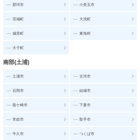
---
---
那珂市
小美玉市
---
---
茨城町
大洗町
---
---
城里町
東海村
---
大子町
南部(土浦)
---
---
土浦市
古河市
---
---
石岡市
結城市
---
---
龍ケ崎市
下妻市
---
---
常総市
取手市
---
---
牛久市
つくば市