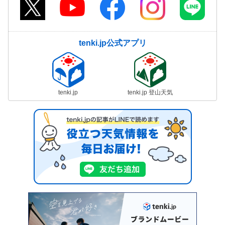
tenki.jp公式アプリ
tenki.jp
tenki.jp 登山天気