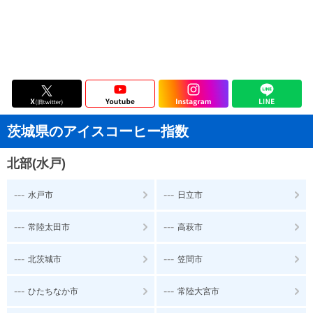
茨城県のアイスコーヒー指数
北部(水戸)
---
---
水戸市
日立市
---
---
常陸太田市
高萩市
---
---
北茨城市
笠間市
---
---
ひたちなか市
常陸大宮市