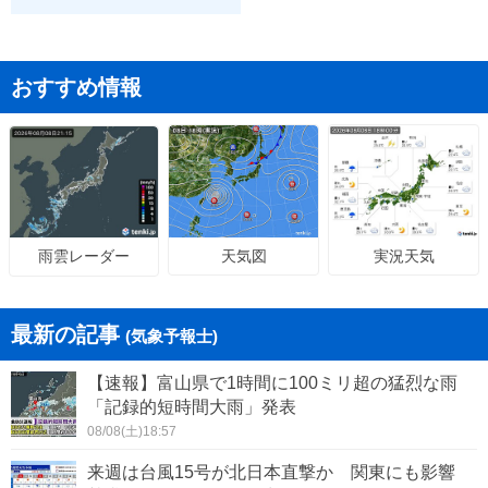
おすすめ情報
天気図
実況天気
雨雲レーダー
最新の記事
(気象予報士)
【速報】富山県で1時間に100ミリ超の猛烈な雨
「記録的短時間大雨」発表
08/08(土)18:57
来週は台風15号が北日本直撃か 関東にも影響