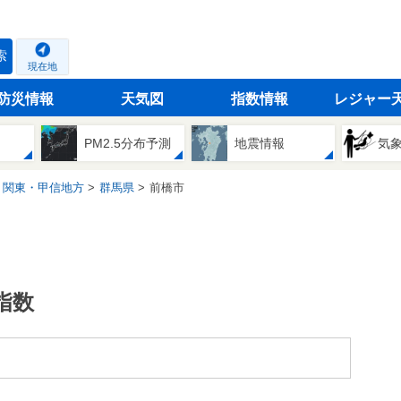
索
現在地
防災情報
天気図
指数情報
レジャー
PM2.5分布予測
地震情報
気
関東・甲信地方
群馬県
前橋市
指数