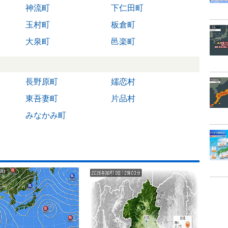
神流町
下仁田町
玉村町
板倉町
大泉町
邑楽町
長野原町
嬬恋村
東吾妻町
片品村
みなかみ町