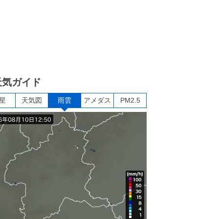
天気ガイド
星
天気図
雨雲
アメダス
PM2.5