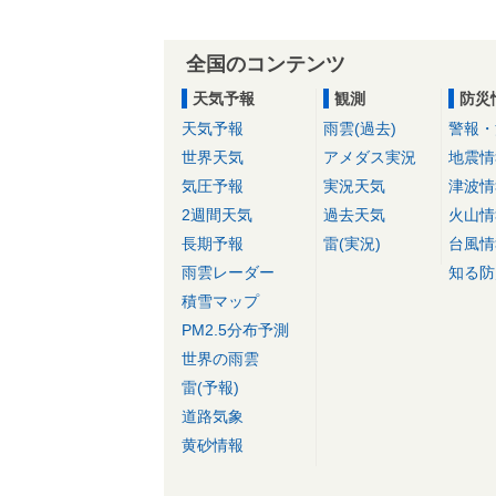
全国のコンテンツ
天気予報
観測
防災
天気予報
雨雲(過去)
警報・
世界天気
アメダス実況
地震情
気圧予報
実況天気
津波情
2週間天気
過去天気
火山情
長期予報
雷(実況)
台風情
雨雲レーダー
知る防
積雪マップ
PM2.5分布予測
世界の雨雲
雷(予報)
道路気象
黄砂情報