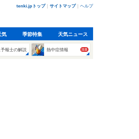
tenki.jpトップ
｜
サイトマップ
｜
ヘルプ
天気
季節特集
天気ニュース
象予報士の解説
熱中症情報
注目