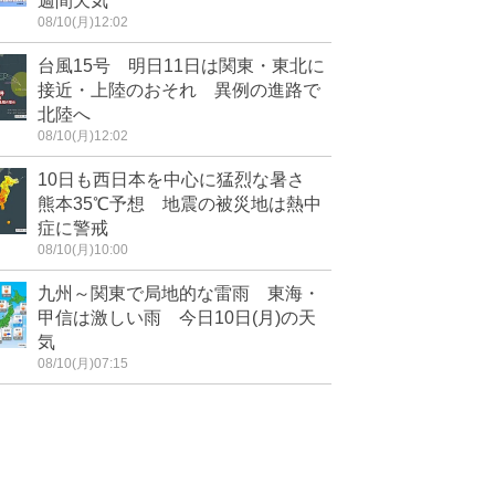
週間天気
08/10(月)12:02
台風15号 明日11日は関東・東北に
接近・上陸のおそれ 異例の進路で
北陸へ
08/10(月)12:02
10日も西日本を中心に猛烈な暑さ
熊本35℃予想 地震の被災地は熱中
症に警戒
08/10(月)10:00
九州～関東で局地的な雷雨 東海・
甲信は激しい雨 今日10日(月)の天
気
08/10(月)07:15