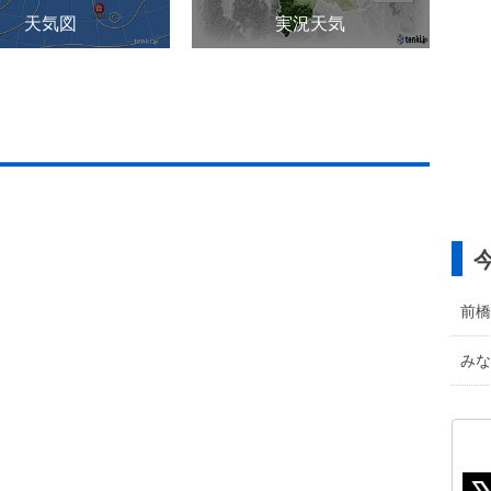
天気図
実況天気
前橋
みな