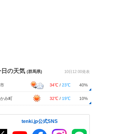
今日の天気
(群馬県)
10日12:00発表
市
34℃
/
23℃
40%
かみ町
32℃
/
19℃
10%
tenki.jp公式SNS