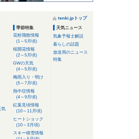
tenki.jpトップ
季節特集
天気ニュース
花粉飛散情報
気象予報士解説
(1～5月頃)
暮らしの話題
桜開花情報
放送局のニュース
(2～5月頃)
特集
GWの天気
(4～5月頃)
梅雨入り・明け
(5～7月頃)
熱中症情報
(4～9月頃)
紅葉見頃情報
天気
(10～11月頃)
ヒートショック
(10～3月頃)
スキー積雪情報
(11～5月頃)