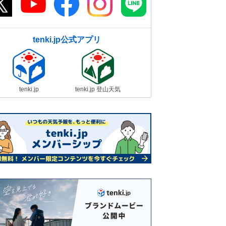
tenki.jp公式アプリ
tenki.jp
tenki.jp 登山天気