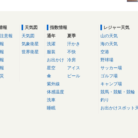
情報
天気図
指数情報
レジャー天気
注意報
天気図
通年
夏季
山の天気
報
気象衛星
洗濯
汗かき
海の天気
報
世界衛星
服装
不快
空港
報
お出かけ
冷房
野球場
報
星空
アイス
サッカー場
災
傘
ビール
ゴルフ場
紫外線
キャンプ場
体感温度
競馬・競艇・競輪
洗車
釣り
睡眠
お出かけスポット