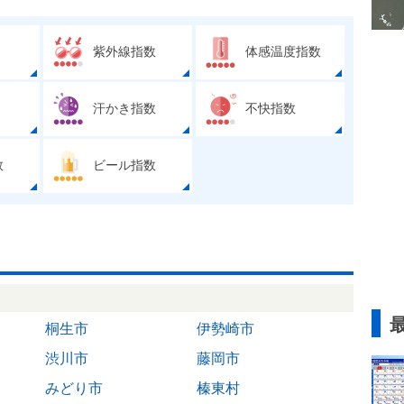
紫外線指数
体感温度指数
汗かき指数
不快指数
数
ビール指数
桐生市
伊勢崎市
渋川市
藤岡市
みどり市
榛東村