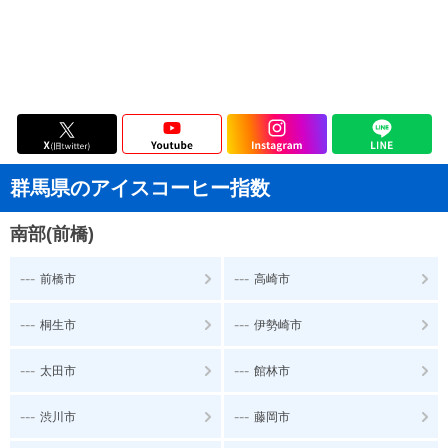
群馬県のアイスコーヒー指数
南部(前橋)
---
---
前橋市
高崎市
---
---
桐生市
伊勢崎市
---
---
太田市
館林市
---
---
渋川市
藤岡市