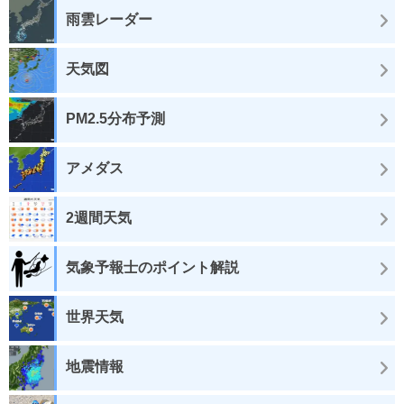
雨雲レーダー
天気図
PM2.5分布予測
アメダス
2週間天気
気象予報士のポイント解説
世界天気
地震情報