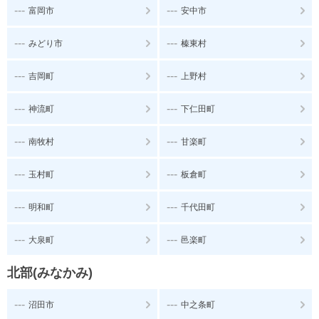
---
---
富岡市
安中市
---
---
みどり市
榛東村
---
---
吉岡町
上野村
---
---
神流町
下仁田町
---
---
南牧村
甘楽町
---
---
玉村町
板倉町
---
---
明和町
千代田町
---
---
大泉町
邑楽町
北部(みなかみ)
---
---
沼田市
中之条町