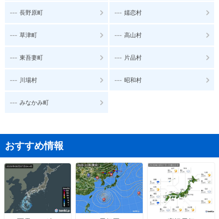
---
---
長野原町
嬬恋村
---
---
草津町
高山村
---
---
東吾妻町
片品村
---
---
川場村
昭和村
---
みなかみ町
おすすめ情報