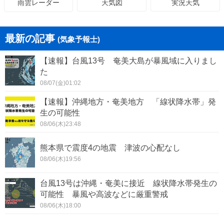
天気図
実況天気
雨雲レーダー
最新の記事
(気象予報士)
【速報】台風13号 奄美大島が暴風域に入りまし
た
08/07(金)01:02
【速報】沖縄地方・奄美地方 「線状降水帯」発
生の可能性
08/06(木)23:48
熊本県で震度4の地震 津波の心配なし
08/06(木)19:56
台風13号は沖縄・奄美に接近 線状降水帯発生の
可能性 暴風や高波などに厳重警戒
08/06(木)18:00