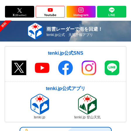
雨雲レーダーで雨を回避！
tenki.jp公式 天気予報アプリ
tenki.jp公式SNS
tenki.jp公式アプリ
tenki.jp
tenki.jp 登山天気