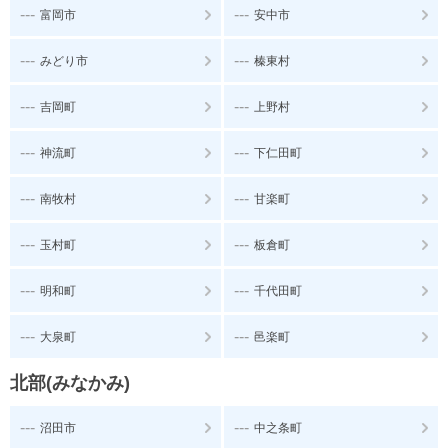
---
---
富岡市
安中市
---
---
みどり市
榛東村
---
---
吉岡町
上野村
---
---
神流町
下仁田町
---
---
南牧村
甘楽町
---
---
玉村町
板倉町
---
---
明和町
千代田町
---
---
大泉町
邑楽町
北部(みなかみ)
---
---
沼田市
中之条町