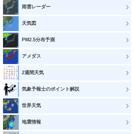
雨雲レーダー
天気図
PM2.5分布予測
アメダス
2週間天気
気象予報士のポイント解説
世界天気
地震情報