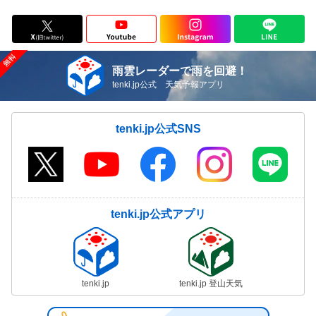
雨雲レーダーで雨を回避！
tenki.jp公式 天気予報アプリ
tenki.jp公式SNS
tenki.jp公式アプリ
tenki.jp
tenki.jp 登山天気