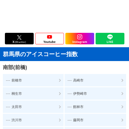
群馬県のアイスコーヒー指数
南部(前橋)
---
---
前橋市
高崎市
---
---
桐生市
伊勢崎市
---
---
太田市
館林市
---
---
渋川市
藤岡市