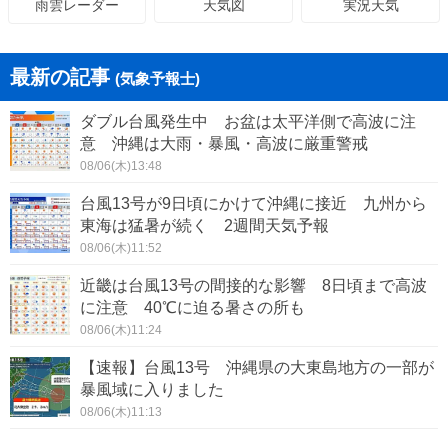
天気図
実況天気
雨雲レーダー
最新の記事
(気象予報士)
ダブル台風発生中 お盆は太平洋側で高波に注
意 沖縄は大雨・暴風・高波に厳重警戒
08/06(木)13:48
台風13号が9日頃にかけて沖縄に接近 九州から
東海は猛暑が続く 2週間天気予報
08/06(木)11:52
近畿は台風13号の間接的な影響 8日頃まで高波
に注意 40℃に迫る暑さの所も
08/06(木)11:24
【速報】台風13号 沖縄県の大東島地方の一部が
暴風域に入りました
08/06(木)11:13