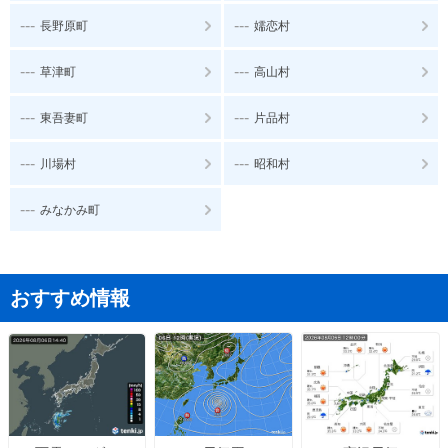
---
---
長野原町
嬬恋村
---
---
草津町
高山村
---
---
東吾妻町
片品村
---
---
川場村
昭和村
---
みなかみ町
おすすめ情報