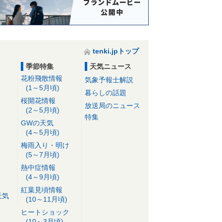
tenki.jpトップ
季節特集
天気ニュース
花粉飛散情報
気象予報士解説
(1～5月頃)
暮らしの話題
桜開花情報
放送局のニュース
(2～5月頃)
特集
GWの天気
(4～5月頃)
梅雨入り・明け
(5～7月頃)
熱中症情報
(4～9月頃)
紅葉見頃情報
天気
(10～11月頃)
ヒートショック
(10～3月頃)