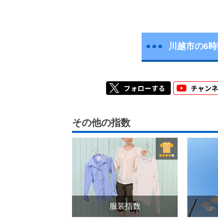
川越市の6
その他の指数
服装指数