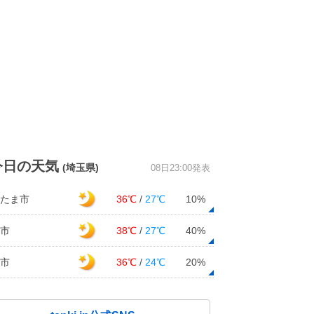
今日の天気
(埼玉県)
08日23:00発表
たま市
36℃
/
27℃
10%
市
38℃
/
27℃
40%
市
36℃
/
24℃
20%