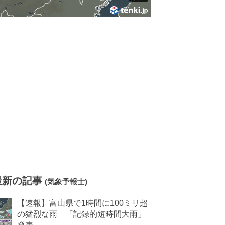
最新の記事
(気象予報士)
【速報】富山県で1時間に100ミリ超
の猛烈な雨 「記録的短時間大雨」