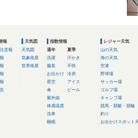
情報
天気図
指数情報
レジャー天気
注意報
天気図
通年
夏季
山の天気
報
気象衛星
洗濯
汗かき
海の天気
報
世界衛星
服装
不快
空港
報
お出かけ
冷房
野球場
報
星空
アイス
サッカー場
災
傘
ビール
ゴルフ場
紫外線
キャンプ場
体感温度
競馬・競艇・競輪
洗車
釣り
睡眠
お出かけスポット