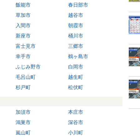
飯能市
春日部市
草加市
越谷市
入間市
朝霞市
新座市
桶川市
富士見市
三郷市
幸手市
鶴ヶ島市
ふじみ野市
白岡市
毛呂山町
越生町
杉戸町
松伏町
加須市
本庄市
鴻巣市
深谷市
嵐山町
小川町