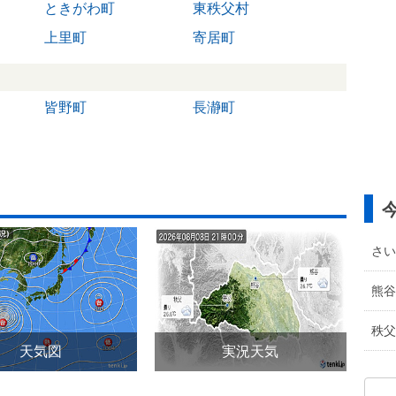
ときがわ町
東秩父村
上里町
寄居町
皆野町
長瀞町
さい
熊谷
秩父
天気図
実況天気