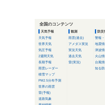
全国のコンテンツ
天気予報
観測
防災
天気予報
雨雲(過去)
警報・
世界天気
アメダス実況
地震情
気圧予報
実況天気
津波情
2週間天気
過去天気
火山情
長期予報
雷(実況)
台風情
雨雲レーダー
知る防
積雪マップ
PM2.5分布予測
世界の雨雲
雷(予報)
道路気象
黄砂情報