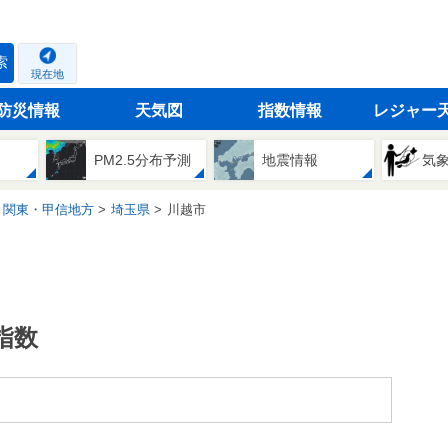
索
現在地
防災情報
天気図
指数情報
レジャー
PM2.5分布予測
地震情報
気
関東・甲信地方
埼玉県
川越市
指数