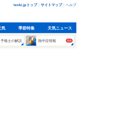
tenki.jpトップ
｜
サイトマップ
｜
ヘルプ
天気
季節特集
天気ニュース
象予報士の解説
熱中症情報
注目