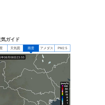
天気ガイド
星
天気図
雨雲
アメダス
PM2.5