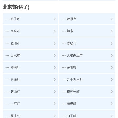
北東部(銚子)
---
---
銚子市
茂原市
---
---
東金市
旭市
---
---
匝瑳市
香取市
---
---
山武市
大網白里市
---
---
神崎町
多古町
---
---
東庄町
九十九里町
---
---
芝山町
横芝光町
---
---
一宮町
睦沢町
---
---
長生村
白子町