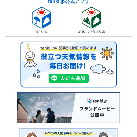
tenki.jp公式アプリ
tenki.jp
tenki.jp 登山天気