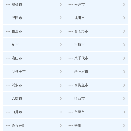
---
---
船橋市
松戸市
---
---
野田市
成田市
---
---
佐倉市
習志野市
---
---
柏市
市原市
---
---
流山市
八千代市
---
---
我孫子市
鎌ヶ谷市
---
---
浦安市
四街道市
---
---
八街市
印西市
---
---
白井市
富里市
---
---
酒々井町
栄町