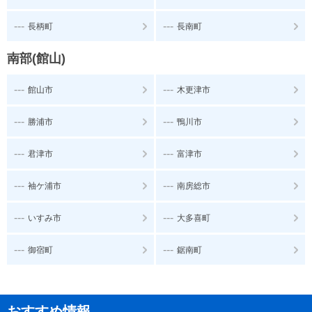
---
---
長柄町
長南町
南部(館山)
---
---
館山市
木更津市
---
---
勝浦市
鴨川市
---
---
君津市
富津市
---
---
袖ケ浦市
南房総市
---
---
いすみ市
大多喜町
---
---
御宿町
鋸南町
おすすめ情報