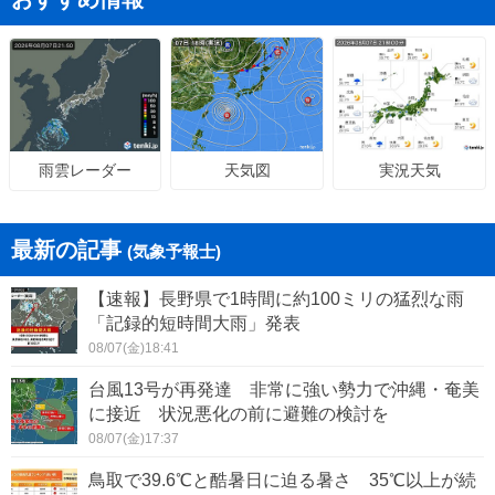
天気図
実況天気
雨雲レーダー
最新の記事
(気象予報士)
【速報】長野県で1時間に約100ミリの猛烈な雨
「記録的短時間大雨」発表
08/07(金)18:41
台風13号が再発達 非常に強い勢力で沖縄・奄美
に接近 状況悪化の前に避難の検討を
08/07(金)17:37
鳥取で39.6℃と酷暑日に迫る暑さ 35℃以上が続