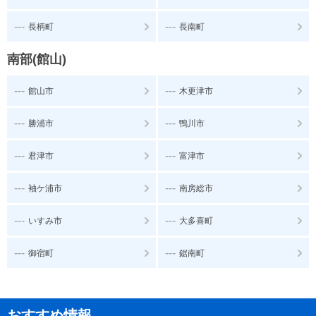
---
---
長柄町
長南町
南部(館山)
---
---
館山市
木更津市
---
---
勝浦市
鴨川市
---
---
君津市
富津市
---
---
袖ケ浦市
南房総市
---
---
いすみ市
大多喜町
---
---
御宿町
鋸南町
おすすめ情報