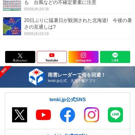
も 台風などの不確定要素に注意
08/06(木)16:38
20日ぶりに猛暑日が観測された北海道! 今後の暑
さの見通しは?
08/06(木)16:19
雨雲レーダーで雨を回避！
tenki.jp公式 天気予報アプリ
tenki.jp公式SNS