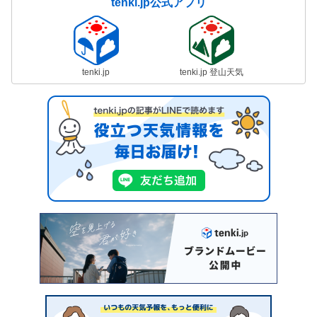
tenki.jp公式アプリ
tenki.jp
tenki.jp 登山天気