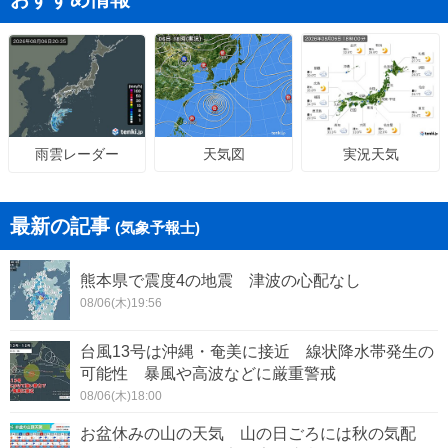
天気図
実況天気
雨雲レーダー
最新の記事
(気象予報士)
熊本県で震度4の地震 津波の心配なし
08/06(木)19:56
台風13号は沖縄・奄美に接近 線状降水帯発生の
可能性 暴風や高波などに厳重警戒
08/06(木)18:00
お盆休みの山の天気 山の日ごろには秋の気配