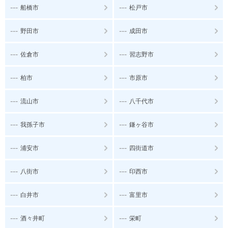
---
---
船橋市
松戸市
---
---
野田市
成田市
---
---
佐倉市
習志野市
---
---
柏市
市原市
---
---
流山市
八千代市
---
---
我孫子市
鎌ヶ谷市
---
---
浦安市
四街道市
---
---
八街市
印西市
---
---
白井市
富里市
---
---
酒々井町
栄町