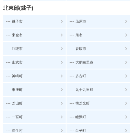
北東部(銚子)
---
---
銚子市
茂原市
---
---
東金市
旭市
---
---
匝瑳市
香取市
---
---
山武市
大網白里市
---
---
神崎町
多古町
---
---
東庄町
九十九里町
---
---
芝山町
横芝光町
---
---
一宮町
睦沢町
---
---
長生村
白子町